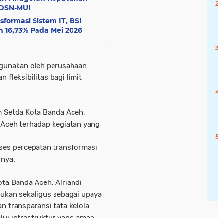
 DSN-MUI
formasi Sistem IT, BSI
h 16,73% Pada Mei 2026
igunakan oleh perusahaan
fleksibilitas bagi limit
m Setda Kota Banda Aceh,
 Aceh terhadap kegiatan yang
oses percepatan transformasi
rnya.
ta Banda Aceh, Alriandi
akukan sekaligus sebagai upaya
an transparansi tata kelola
lui infrastruktur yang aman