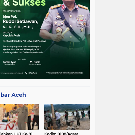
bar Aceh
iahkan HUT Ke-81
Kodim 0108/Agara