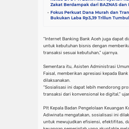
Zakat Berdampak dari BAZNAS dan
Fokus Perkuat Dana Murah dan Trans
Bukukan Laba Rp3,39 Triliun Tumbu
“Internet Banking Bank Aceh juga dapat d
untuk kebutuhan bisnis dengan memberikan 
transaksi sesuai kebutuhan,” ujarnya.
Sementara itu, Asisten Administrasi Umu
Faisal, memberikan apresiasi kepada Bank
dilaksanakan.
“Sosialisasi ini dapat lebih mendorong pr
transaksi dari konvensional ke digital,” uja
Plt Kepala Badan Pengelolaan Keuangan Ko
Adiwinata mengatakan, sosialisasi ini dil
untuk mewujudkan efisiensi, efektifitas, d
keuangan pemerintah yang akuntable mela