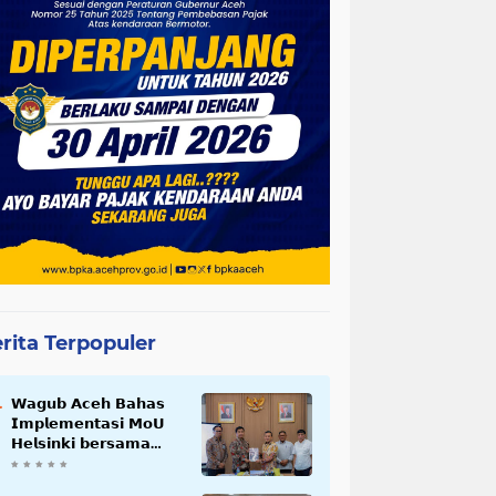
rita Terpopuler
𝗪𝗮𝗴𝘂𝗯 𝗔𝗰𝗲𝗵 𝗕𝗮𝗵𝗮𝘀
𝗜𝗺𝗽𝗹𝗲𝗺𝗲𝗻𝘁𝗮𝘀𝗶 𝗠𝗼𝗨
𝗛𝗲𝗹𝘀𝗶𝗻𝗸𝗶 𝗯𝗲𝗿𝘀𝗮𝗺𝗮
𝗦𝗲𝗸𝗿𝗲𝘁𝗮𝗿𝗶𝗮𝘁 𝗡𝗲𝗴𝗮𝗿𝗮