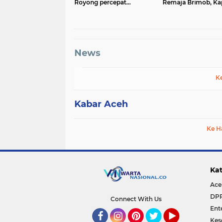
Royong percepat
Remaja Brimob, Ka
pembangunan Jembatan
Aceh: Baret Adalah
Gantung di Desa Gulo
Simbol Kehormata
Aceh Tenggara
News
K
Kabar Aceh
Ke H
Kat
Ace
DP
Connect With Us
Ent
Kes