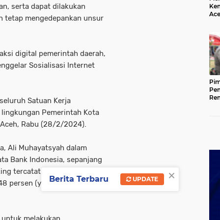
n, serta dapat dilakukan
Kem
Ace
an tetap mengedepankan unsur
Mem
da
ksi digital pemerintah daerah,
gelar Sosialisasi Internet
Pim
Pem
Rem
seluruh Satuan Kerja
Kap
i lingkungan Pemerintah Kota
Ada
Ke
 Aceh, Rabu (28/2/2024).
, Ali Muhayatsyah dalam
ta Bank Indonesia, sepanjang
×
king tercatat sebesar Rp
Berita Terbaru
UPDATE
48 persen (yoy) dibanding
n untuk melakukan