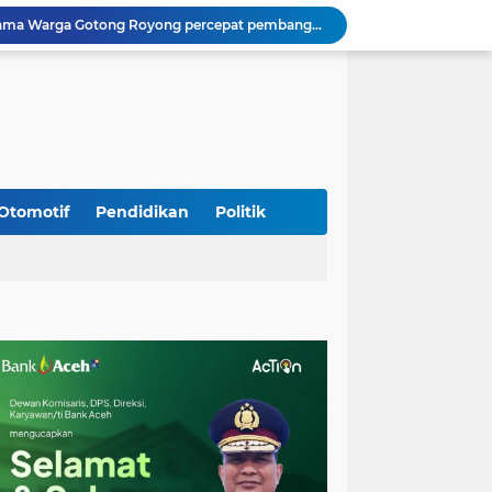
Kodim 0108/Agara Bersama Warga Gotong Royong percepat pembangunan Jembatan Gantung di Desa Gulo Aceh Tenggara
Babinsa Sukamakmur Tanamkan Semangat Belajar, Hadir Langsung di SMAN 1 untuk Motivasi Siswa
Jaga Stabilitas Wilayah, Koramil Montasik Intensifkan Patroli Keamanan di Desa Binaan
Pimpin Upacara Pembaretan 65 Bintara Remaja Brimob, Kapolda Aceh: Baret Adalah Simbol Kehormatan
Kodim 0108/Agara Bersama Warga Percepat Pemasangan Tiang Pylon Jembatan Gantung di Desa Lawe Ger-Ger Aceh Tenggara
Rp 2,5 Triliun Dana Kementan untuk Bencana, Pemerintah Aceh kelola Rp 9,7 M
Meriahkan HUT Ke-81 Kemerdekaan RI, Polda Aceh Gelar Lomba Memasak Nasi Goreng dan Aneka Minuman
Babinsa Simpang Tiga Monitoring Harga Sembako, Pastikan Stabilitas dan Ketersediaan Bahan Pokok
Otomotif
Pendidikan
Politik
Babinsa Lembah Seulawah Perkuat Sinergi dengan Tenaga Pendidik, Tekankan Pencegahan Kenakalan Remaja dan Bahaya Narkoba
Perkuat Kamtibmas, Babinsa Kuta Cot Glie Aktif Komsos Ajak Warga Jaga Ketertiban Desa