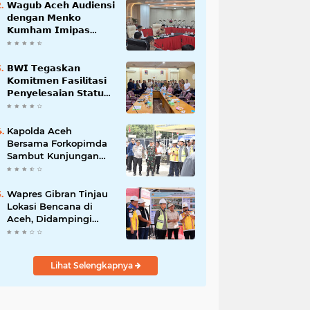
𝗪𝗮𝗴𝘂𝗯 𝗔𝗰𝗲𝗵 𝗔𝘂𝗱𝗶𝗲𝗻𝘀𝗶
𝗱𝗲𝗻𝗴𝗮𝗻 𝗠𝗲𝗻𝗸𝗼
𝗞𝘂𝗺𝗵𝗮𝗺 𝗜𝗺𝗶𝗽𝗮𝘀
𝗧𝗲𝗿𝗸𝗮𝗶𝘁 𝗦𝘁𝗮𝘁𝘂𝘀 𝗪𝗮𝗸𝗮𝗳
𝗕𝗹𝗮𝗻𝗴𝗽𝗮𝗱𝗮𝗻𝗴
𝗕𝗪𝗜 𝗧𝗲𝗴𝗮𝘀𝗸𝗮𝗻
𝗞𝗼𝗺𝗶𝘁𝗺𝗲𝗻 𝗙𝗮𝘀𝗶𝗹𝗶𝘁𝗮𝘀𝗶
𝗣𝗲𝗻𝘆𝗲𝗹𝗲𝘀𝗮𝗶𝗮𝗻 𝗦𝘁𝗮𝘁𝘂𝘀
𝗪𝗮𝗸𝗮𝗳 𝗕𝗹𝗮𝗻𝗴 𝗣𝗮𝗱𝗮𝗻𝗴
Kapolda Aceh
Bersama Forkopimda
Sambut Kunjungan
Kerja Wakil Presiden
RI di Kabupaten
Bireuen
Wapres Gibran Tinjau
Lokasi Bencana di
Aceh, Didampingi
Wagub Dek Fadh
Lihat Selengkapnya