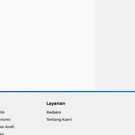
Layanan
RA
Redaksi
onomi
Tentang Kami
ar Aceh
ws