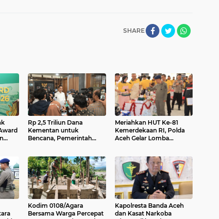
SHARE
nk
Rp 2,5 Triliun Dana
Meriahkan HUT Ke-81
 Award
Kementan untuk
Kemerdekaan RI, Polda
n
Bencana, Pemerintah
Aceh Gelar Lomba
asi
Aceh kelola Rp 9,7 M
Memasak Nasi Goreng
dan Aneka Minuman
Kodim 0108/Agara
Kapolresta Banda Aceh
tara
Bersama Warga Percepat
dan Kasat Narkoba