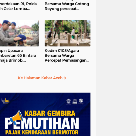
erdekaan RI, Polda
Bersama Warga Gotong
h Gelar Lomba
Royong percepat
asak Nasi Goreng
pembangunan
n Aneka Minuman
Jembatan Gantung di
Desa Gulo Aceh
Tenggara
pin Upacara
Kodim 0108/Agara
baretan 65 Bintara
Bersama Warga
aja Brimob,
Percepat Pemasangan
olda Aceh: Baret
Tiang Pylon Jembatan
lah Simbol
Gantung di Desa Lawe
hormatan
Ger-Ger Aceh Tenggara
Ke Halaman Kabar Aceh