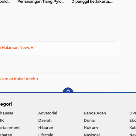
polda
Pemasangan Tiang Pylon
Dipanggil ke Jakarta,
Jembatan Gantung di
Polda Aceh Tunjuk Plt
n
Desa Lawe Ger-Ger Aceh
Tenggara
e Halaman News
alaman Kabar Aceh
egori
h Besar
Advetorial
Banda Aceh
DP
RK
Daerah
Dunia
Ek
ertainment
Hiburan
Hukum
Kab
ehatan
Lifestyle
Nasional
Ne