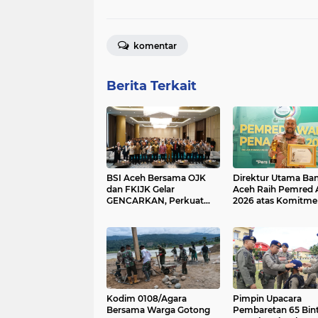
komentar
Berita Terkait
BSI Aceh Bersama OJK
Direktur Utama Ba
dan FKIJK Gelar
Aceh Raih Pemred
GENCARKAN, Perkuat
2026 atas Komitme
Literasi dan Inklusi
Keterbukaan Inform
Keuangan Syariah di Aceh
Kodim 0108/Agara
Pimpin Upacara
Bersama Warga Gotong
Pembaretan 65 Bin