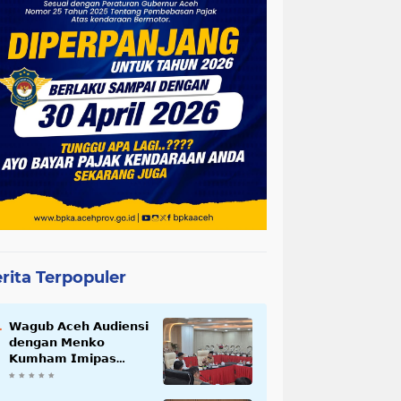
rita Terpopuler
𝗪𝗮𝗴𝘂𝗯 𝗔𝗰𝗲𝗵 𝗔𝘂𝗱𝗶𝗲𝗻𝘀𝗶
𝗱𝗲𝗻𝗴𝗮𝗻 𝗠𝗲𝗻𝗸𝗼
𝗞𝘂𝗺𝗵𝗮𝗺 𝗜𝗺𝗶𝗽𝗮𝘀
𝗧𝗲𝗿𝗸𝗮𝗶𝘁 𝗦𝘁𝗮𝘁𝘂𝘀 𝗪𝗮𝗸𝗮𝗳
𝗕𝗹𝗮𝗻𝗴𝗽𝗮𝗱𝗮𝗻𝗴