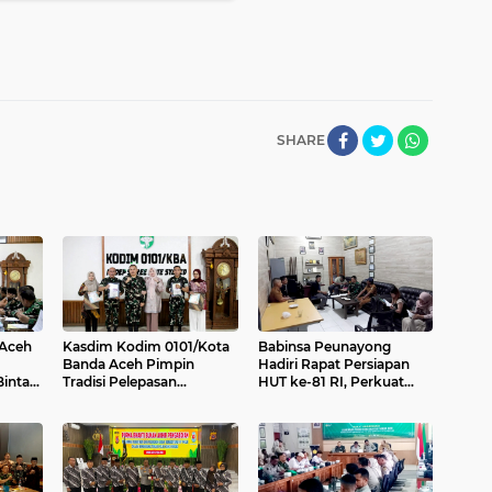
SHARE
 Aceh
Kasdim Kodim 0101/Kota
Babinsa Peunayong
Banda Aceh Pimpin
Hadiri Rapat Persiapan
intara
Tradisi Pelepasan
HUT ke-81 RI, Perkuat
de 1
Personel Pindah Satuan
Sinergi Sukseskan
Perayaan Kemerdekaan