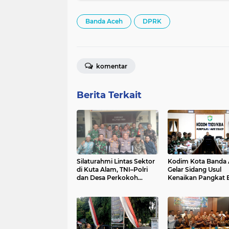
Banda Aceh
DPRK
komentar
Berita Terkait
Silaturahmi Lintas Sektor
Kodim Kota Banda
di Kuta Alam, TNI–Polri
Gelar Sidang Usul
dan Desa Perkokoh
Kenaikan Pangkat B
Kebersamaan
dan Tamtama Perio
April 2027