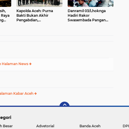
sih,
Kapolda Aceh: Purna
Danramil 03/Lhoknga
 Raya
Bakti Bukan Akhir
Hadiri Rakor
ng
Pengabdian,
Swasembada Pangan
Purnawirawan Tetap Pilar
Berkelanjutan, Perkuat
Kekuatan Polri
Sinergi Menuju Target 1
Juta Hektare
e Halaman News
alaman Kabar Aceh
egori
h Besar
Advetorial
Banda Aceh
DP