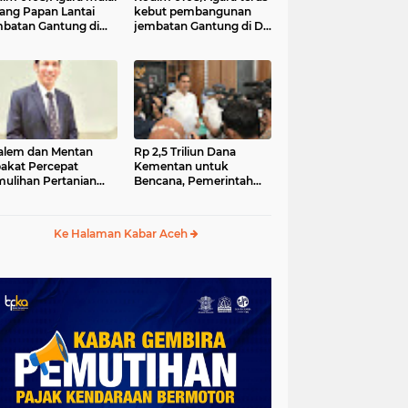
ang Papan Lantai
kebut pembangunan
batan Gantung di
jembatan Gantung di Ds.
a Ujung Agara
Kumbang Jaya, Aceh
Tenggara
lem dan Mentan
Rp 2,5 Triliun Dana
akat Percepat
Kementan untuk
ulihan Pertanian
Bencana, Pemerintah
h Pascabencana
Aceh kelola Rp 9,7 M
Ke Halaman Kabar Aceh