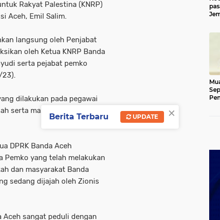
untuk Rakyat Palestina (KNRP)
pas
Jem
si Aceh, Emil Salim.
Kut
hkan langsung oleh Penjabat
aksikan oleh Ketua KNRP Banda
hyudi serta pejabat pemko
/23).
Mua
Sep
Pem
yang dilakukan pada pegawai
Ace
×
lah serta masyarakat Banda
Berita Terbaru
UPDATE
tua DPRK Banda Aceh
a Pemko yang telah melakukan
tah dan masyarakat Banda
g sedang dijajah oleh Zionis
 Aceh sangat peduli dengan