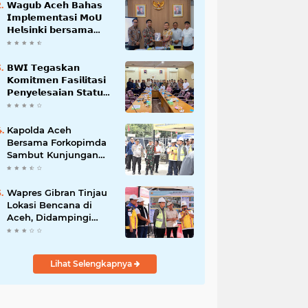
𝗪𝗮𝗴𝘂𝗯 𝗔𝗰𝗲𝗵 𝗕𝗮𝗵𝗮𝘀
𝗜𝗺𝗽𝗹𝗲𝗺𝗲𝗻𝘁𝗮𝘀𝗶 𝗠𝗼𝗨
𝗛𝗲𝗹𝘀𝗶𝗻𝗸𝗶 𝗯𝗲𝗿𝘀𝗮𝗺𝗮
𝗦𝗲𝗸𝗿𝗲𝘁𝗮𝗿𝗶𝗮𝘁 𝗡𝗲𝗴𝗮𝗿𝗮
𝗕𝗪𝗜 𝗧𝗲𝗴𝗮𝘀𝗸𝗮𝗻
𝗞𝗼𝗺𝗶𝘁𝗺𝗲𝗻 𝗙𝗮𝘀𝗶𝗹𝗶𝘁𝗮𝘀𝗶
𝗣𝗲𝗻𝘆𝗲𝗹𝗲𝘀𝗮𝗶𝗮𝗻 𝗦𝘁𝗮𝘁𝘂𝘀
𝗪𝗮𝗸𝗮𝗳 𝗕𝗹𝗮𝗻𝗴 𝗣𝗮𝗱𝗮𝗻𝗴
Kapolda Aceh
Bersama Forkopimda
Sambut Kunjungan
Kerja Wakil Presiden
RI di Kabupaten
Bireuen
Wapres Gibran Tinjau
Lokasi Bencana di
Aceh, Didampingi
Wagub Dek Fadh
Lihat Selengkapnya