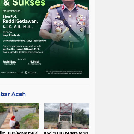
bar Aceh
im 0108/Agara mulai
Kodim 0108/Agara terus