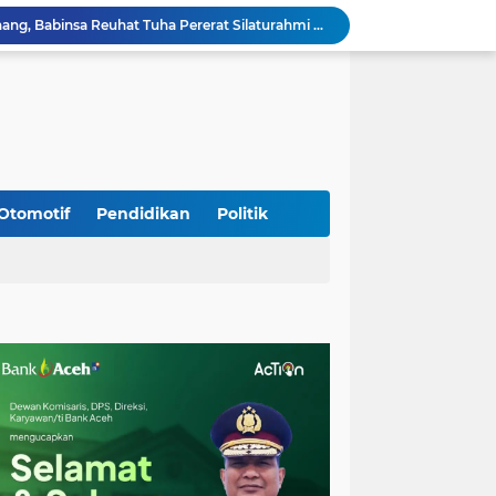
Sambangi Pedagang Pinang, Babinsa Reuhat Tuha Pererat Silaturahmi dengan Warga
Jalin Keakraban dengan Warga, Babinsa Leung Ie Perkuat Komunikasi di Wilayah Binaan
Hadiri Persami di Buengcala, Danramil Kuta Baro Dorong Semangat Kebersamaan Generasi Muda
Rumah Warga Diterpa Angin Kencang, Babinsa Meunasah Lhok Dampingi Penyaluran Bantuan Masa Panik
Sambut HUT ke-81 RI, Koramil Lhoong Bersama Warga Gotong Royong Bersihkan Lingkungan
Kodim 0108/Agara mulai pasang Papan Lantai Jembatan Gantung di Kuta Ujung Agara
Kodim 0108/Agara terus kebut pembangunan jembatan Gantung di Ds. Kumbang Jaya, Aceh Tenggara
Mualem dan Mentan Sepakat Percepat Pemulihan Pertanian Aceh Pascabencana
Otomotif
Pendidikan
Politik
Rp 2,5 Triliun Dana Kementan untuk Bencana, Pemerintah Aceh kelola Rp 9,7 M
Progres Pembangunan Capai 51 Persen, TNI dan Warga Kebutan Pengecoran Lantai Jembatan di Bunga Melur