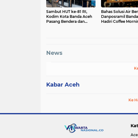
Sambut HUT ke-81 RI,
Bahas Solusi Air Ber
Kodim Kota Banda Aceh
Danposramil Banda
Pasang Bendera dan
Hadiri Coffee Morni
Umbul-Umbul
Bersama Muspika
News
K
Kabar Aceh
Ke H
Kat
Ace