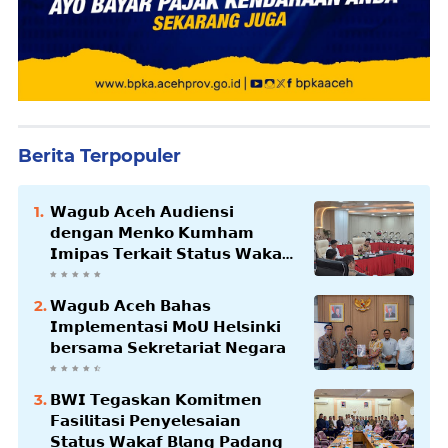
Berita Terpopuler
𝗪𝗮𝗴𝘂𝗯 𝗔𝗰𝗲𝗵 𝗔𝘂𝗱𝗶𝗲𝗻𝘀𝗶
𝗱𝗲𝗻𝗴𝗮𝗻 𝗠𝗲𝗻𝗸𝗼 𝗞𝘂𝗺𝗵𝗮𝗺
𝗜𝗺𝗶𝗽𝗮𝘀 𝗧𝗲𝗿𝗸𝗮𝗶𝘁 𝗦𝘁𝗮𝘁𝘂𝘀 𝗪𝗮𝗸𝗮𝗳
𝗕𝗹𝗮𝗻𝗴𝗽𝗮𝗱𝗮𝗻𝗴
𝗪𝗮𝗴𝘂𝗯 𝗔𝗰𝗲𝗵 𝗕𝗮𝗵𝗮𝘀
𝗜𝗺𝗽𝗹𝗲𝗺𝗲𝗻𝘁𝗮𝘀𝗶 𝗠𝗼𝗨 𝗛𝗲𝗹𝘀𝗶𝗻𝗸𝗶
𝗯𝗲𝗿𝘀𝗮𝗺𝗮 𝗦𝗲𝗸𝗿𝗲𝘁𝗮𝗿𝗶𝗮𝘁 𝗡𝗲𝗴𝗮𝗿𝗮
𝗕𝗪𝗜 𝗧𝗲𝗴𝗮𝘀𝗸𝗮𝗻 𝗞𝗼𝗺𝗶𝘁𝗺𝗲𝗻
𝗙𝗮𝘀𝗶𝗹𝗶𝘁𝗮𝘀𝗶 𝗣𝗲𝗻𝘆𝗲𝗹𝗲𝘀𝗮𝗶𝗮𝗻
𝗦𝘁𝗮𝘁𝘂𝘀 𝗪𝗮𝗸𝗮𝗳 𝗕𝗹𝗮𝗻𝗴 𝗣𝗮𝗱𝗮𝗻𝗴