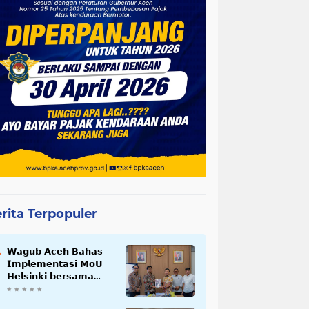
rita Terpopuler
𝗪𝗮𝗴𝘂𝗯 𝗔𝗰𝗲𝗵 𝗕𝗮𝗵𝗮𝘀
𝗜𝗺𝗽𝗹𝗲𝗺𝗲𝗻𝘁𝗮𝘀𝗶 𝗠𝗼𝗨
𝗛𝗲𝗹𝘀𝗶𝗻𝗸𝗶 𝗯𝗲𝗿𝘀𝗮𝗺𝗮
𝗦𝗲𝗸𝗿𝗲𝘁𝗮𝗿𝗶𝗮𝘁 𝗡𝗲𝗴𝗮𝗿𝗮