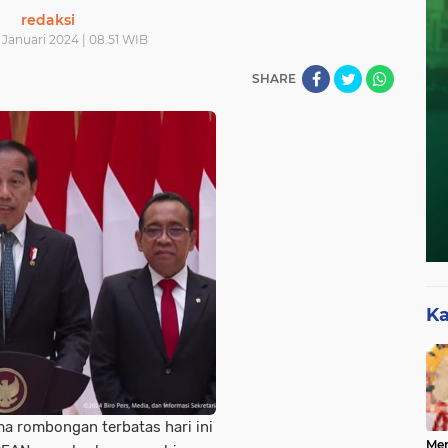
redaksi
 Januari 2024 | 08.51 WIB
SHARE
Ka
a rombongan terbatas hari ini
Mer