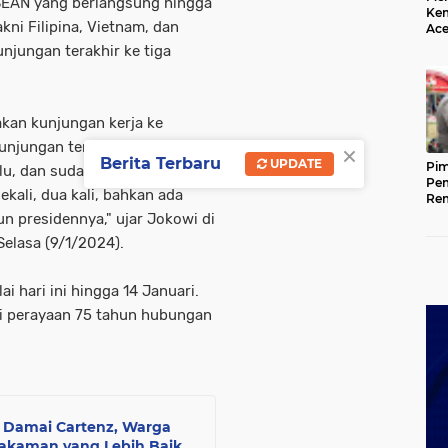
SEAN yang berlangsung hingga
Kem
kni Filipina, Vietnam, dan
Ace
Mem
jungan terakhir ke tiga
da
 akan kunjungan kerja ke
×
Kunjungan terakhir saya ketiga
Berita Terbaru
UPDATE
Pim
alu, dan sudah dikunjungi oleh
Pem
ekali, dua kali, bahkan ada
Rem
Kap
un presidennya," ujar Jokowi di
Ada
elasa (9/1/2024).
Ke
i hari ini hingga 14 Januari.
ri perayaan 75 tahun hubungan
 Damai Cartenz, Warga
akaman yang Lebih Baik