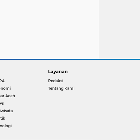
Layanan
RA
Redaksi
onomi
Tentang Kami
ar Aceh
ws
iwisata
itik
nologi