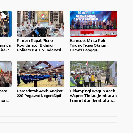
Pimpin Rapat Pleno
Bamsoet Minta Polri
lannya
Koordinator Bidang
Tindak Tegas Oknum
 ke-79
Polkam KADIN Indonesia,
Ormas Ganggu
Tahun
Bamsoet Tegaskan Ini
Keamanan dan Investasi
sata
Pemerintah Aceh Angkat
Didampingi Wagub 𝗔𝗰𝗲𝗵,
228 Pegawai Negeri Sipil
Wapres 𝗧𝗶𝗻𝗷𝗮𝘂 𝗝𝗲𝗺𝗯𝗮𝘁𝗮𝗻
ahun
𝗟𝘂𝗺𝘂𝘁 𝗱𝗮𝗻 𝗝𝗲𝗺𝗯𝗮𝘁𝗮𝗻
𝗞𝗲𝗻𝗱𝗮𝘄𝗶