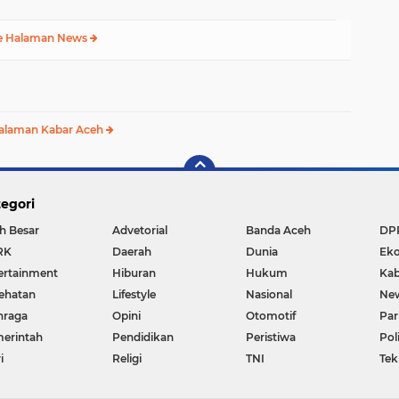
e Halaman News
alaman Kabar Aceh
egori
h Besar
Advetorial
Banda Aceh
DP
RK
Daerah
Dunia
Ek
ertainment
Hiburan
Hukum
Kab
ehatan
Lifestyle
Nasional
Ne
hraga
Opini
Otomotif
Par
erintah
Pendidikan
Peristiwa
Pol
i
Religi
TNI
Tek