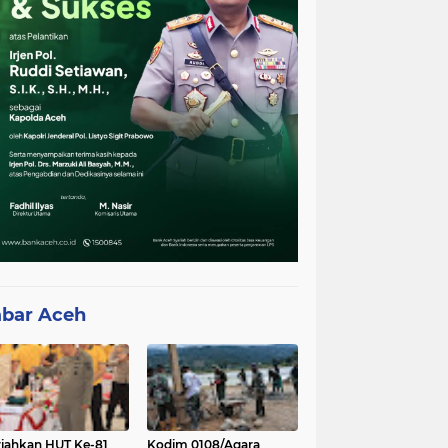
bar Aceh
iahkan HUT Ke-81
Kodim 0108/Agara