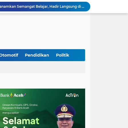
Jaga Stabilitas Wilayah, Koramil Montasik Intensifkan Patroli Keamanan di Desa Binaan
Pimpin Upacara Pembaretan 65 Bintara Remaja Brimob, Kapolda Aceh: Baret Adalah Simbol Kehormatan
Kodim 0108/Agara Bersama Warga Percepat Pemasangan Tiang Pylon Jembatan Gantung di Desa Lawe Ger-Ger Aceh Tenggara
Rp 2,5 Triliun Dana Kementan untuk Bencana, Pemerintah Aceh kelola Rp 9,7 M
Meriahkan HUT Ke-81 Kemerdekaan RI, Polda Aceh Gelar Lomba Memasak Nasi Goreng dan Aneka Minuman
Babinsa Simpang Tiga Monitoring Harga Sembako, Pastikan Stabilitas dan Ketersediaan Bahan Pokok
Babinsa Lembah Seulawah Perkuat Sinergi dengan Tenaga Pendidik, Tekankan Pencegahan Kenakalan Remaja dan Bahaya Narkoba
Perkuat Kamtibmas, Babinsa Kuta Cot Glie Aktif Komsos Ajak Warga Jaga Ketertiban Desa
Otomotif
Pendidikan
Politik
Kodim 0108/Agara Bersama Warga Gotong Royong percepat pembangunan Jembatan Gantung di Desa Gulo Aceh Tenggara
Babinsa Sukamakmur Tanamkan Semangat Belajar, Hadir Langsung di SMAN 1 untuk Motivasi Siswa