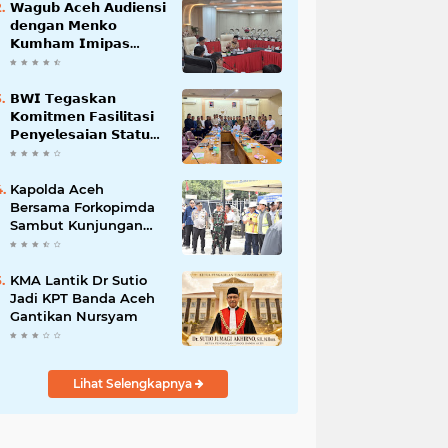
𝗪𝗮𝗴𝘂𝗯 𝗔𝗰𝗲𝗵 𝗔𝘂𝗱𝗶𝗲𝗻𝘀𝗶
𝗱𝗲𝗻𝗴𝗮𝗻 𝗠𝗲𝗻𝗸𝗼
𝗞𝘂𝗺𝗵𝗮𝗺 𝗜𝗺𝗶𝗽𝗮𝘀
𝗧𝗲𝗿𝗸𝗮𝗶𝘁 𝗦𝘁𝗮𝘁𝘂𝘀 𝗪𝗮𝗸𝗮𝗳
𝗕𝗹𝗮𝗻𝗴𝗽𝗮𝗱𝗮𝗻𝗴
𝗕𝗪𝗜 𝗧𝗲𝗴𝗮𝘀𝗸𝗮𝗻
𝗞𝗼𝗺𝗶𝘁𝗺𝗲𝗻 𝗙𝗮𝘀𝗶𝗹𝗶𝘁𝗮𝘀𝗶
𝗣𝗲𝗻𝘆𝗲𝗹𝗲𝘀𝗮𝗶𝗮𝗻 𝗦𝘁𝗮𝘁𝘂𝘀
𝗪𝗮𝗸𝗮𝗳 𝗕𝗹𝗮𝗻𝗴 𝗣𝗮𝗱𝗮𝗻𝗴
Kapolda Aceh
Bersama Forkopimda
Sambut Kunjungan
Kerja Wakil Presiden
RI di Kabupaten
Bireuen
KMA Lantik Dr Sutio
Jadi KPT Banda Aceh
Gantikan Nursyam
Lihat Selengkapnya