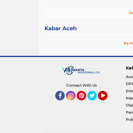
K
Kabar Aceh
Ke H
Kat
Ace
DP
Connect With Us
Ent
Kes
Facebook
Instagram
Pinterest
Twitter
YouTube
Ola
Pem
Polr