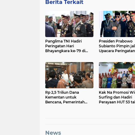
Berita Terkait
Panglima TNI Hadiri
Presiden Prabowo
Peringatan Hari
Subianto Pimpin ja
Bhayangkara ke-79 di
Upacara Peringatan
Silang Monas
Hari Bhayangkara 
2025
Rp 2,5 Triliun Dana
Kak Na Promosi Wi
Kementan untuk
Surfing dan Hadiri
Bencana, Pemerintah
Perayaan HUT 53 t
Aceh kelola Rp 9,7 M
BAS Simeulue
News