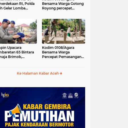
erdekaan RI, Polda
Bersama Warga Gotong
h Gelar Lomba
Royong percepat
asak Nasi Goreng
pembangunan
n Aneka Minuman
Jembatan Gantung di
Desa Gulo Aceh
Tenggara
pin Upacara
Kodim 0108/Agara
baretan 65 Bintara
Bersama Warga
aja Brimob,
Percepat Pemasangan
olda Aceh: Baret
Tiang Pylon Jembatan
lah Simbol
Gantung di Desa Lawe
hormatan
Ger-Ger Aceh Tenggara
Ke Halaman Kabar Aceh