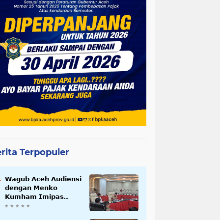
rita Terpopuler
𝗪𝗮𝗴𝘂𝗯 𝗔𝗰𝗲𝗵 𝗔𝘂𝗱𝗶𝗲𝗻𝘀𝗶
𝗱𝗲𝗻𝗴𝗮𝗻 𝗠𝗲𝗻𝗸𝗼
𝗞𝘂𝗺𝗵𝗮𝗺 𝗜𝗺𝗶𝗽𝗮𝘀
𝗧𝗲𝗿𝗸𝗮𝗶𝘁 𝗦𝘁𝗮𝘁𝘂𝘀 𝗪𝗮𝗸𝗮𝗳
𝗕𝗹𝗮𝗻𝗴𝗽𝗮𝗱𝗮𝗻𝗴