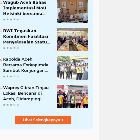
𝗪𝗮𝗴𝘂𝗯 𝗔𝗰𝗲𝗵 𝗕𝗮𝗵𝗮𝘀
𝗜𝗺𝗽𝗹𝗲𝗺𝗲𝗻𝘁𝗮𝘀𝗶 𝗠𝗼𝗨
𝗛𝗲𝗹𝘀𝗶𝗻𝗸𝗶 𝗯𝗲𝗿𝘀𝗮𝗺𝗮
𝗦𝗲𝗸𝗿𝗲𝘁𝗮𝗿𝗶𝗮𝘁 𝗡𝗲𝗴𝗮𝗿𝗮
𝗕𝗪𝗜 𝗧𝗲𝗴𝗮𝘀𝗸𝗮𝗻
𝗞𝗼𝗺𝗶𝘁𝗺𝗲𝗻 𝗙𝗮𝘀𝗶𝗹𝗶𝘁𝗮𝘀𝗶
𝗣𝗲𝗻𝘆𝗲𝗹𝗲𝘀𝗮𝗶𝗮𝗻 𝗦𝘁𝗮𝘁𝘂𝘀
𝗪𝗮𝗸𝗮𝗳 𝗕𝗹𝗮𝗻𝗴 𝗣𝗮𝗱𝗮𝗻𝗴
Kapolda Aceh
Bersama Forkopimda
Sambut Kunjungan
Kerja Wakil Presiden
RI di Kabupaten
Bireuen
Wapres Gibran Tinjau
Lokasi Bencana di
Aceh, Didampingi
Wagub Dek Fadh
Lihat Selengkapnya