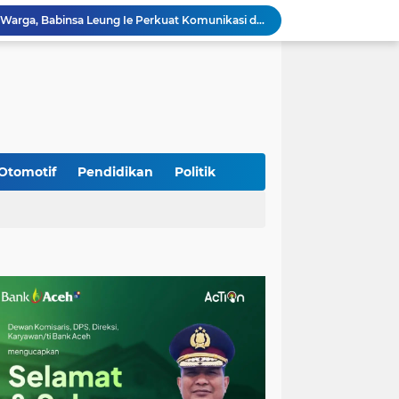
Hadiri Persami di Buengcala, Danramil Kuta Baro Dorong Semangat Kebersamaan Generasi Muda
Rumah Warga Diterpa Angin Kencang, Babinsa Meunasah Lhok Dampingi Penyaluran Bantuan Masa Panik
Sambut HUT ke-81 RI, Koramil Lhoong Bersama Warga Gotong Royong Bersihkan Lingkungan
Kodim 0108/Agara mulai pasang Papan Lantai Jembatan Gantung di Kuta Ujung Agara
Kodim 0108/Agara terus kebut pembangunan jembatan Gantung di Ds. Kumbang Jaya, Aceh Tenggara
Mualem dan Mentan Sepakat Percepat Pemulihan Pertanian Aceh Pascabencana
Rp 2,5 Triliun Dana Kementan untuk Bencana, Pemerintah Aceh kelola Rp 9,7 M
Progres Pembangunan Capai 51 Persen, TNI dan Warga Kebutan Pengecoran Lantai Jembatan di Bunga Melur
Otomotif
Pendidikan
Politik
Sambangi Pedagang Pinang, Babinsa Reuhat Tuha Pererat Silaturahmi dengan Warga
Jalin Keakraban dengan Warga, Babinsa Leung Ie Perkuat Komunikasi di Wilayah Binaan