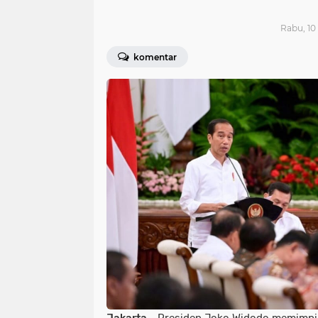
Rabu, 10
komentar
Jakarta
- Presiden Joko Widodo memimpin