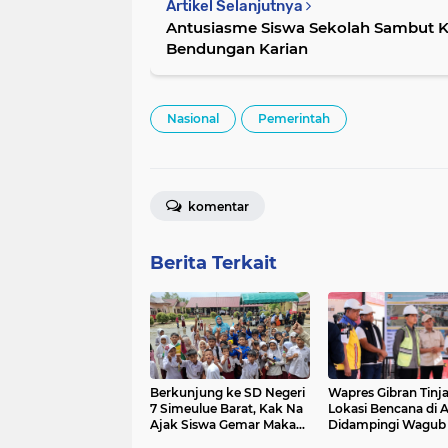
Artikel Selanjutnya
Antusiasme Siswa Sekolah Sambut Ke
Bendungan Karian
Nasional
Pemerintah
komentar
Berita Terkait
Berkunjung ke SD Negeri
Wapres Gibran Tinj
7 Simeulue Barat, Kak Na
Lokasi Bencana di 
Ajak Siswa Gemar Makan
Didampingi Wagub
Ikan
Fadh