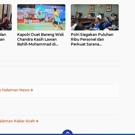
Siswa Sekolah Rakyat
 dan
Kapolri Duet Bareng Widi
Polri Siagakan Puluhan
kan
Chandra Kasih Lawan
Ribu Personel dan
Bahlil-Muhammad di
Perkuat Sarana
Penutupan Kapolri Cup
Operasional Hadapi
2026
Ancaman Karhutla 2026
e Halaman News
alaman Kabar Aceh