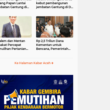
ang Papan Lantai
kebut pembangunan
batan Gantung di
jembatan Gantung di Ds.
a Ujung Agara
Kumbang Jaya, Aceh
Tenggara
lem dan Mentan
Rp 2,5 Triliun Dana
akat Percepat
Kementan untuk
ulihan Pertanian
Bencana, Pemerintah
h Pascabencana
Aceh kelola Rp 9,7 M
Ke Halaman Kabar Aceh