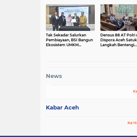
Tak Sekadar Salurkan
Densus 88 AT Polri
Pembiayaan, BSI Bangun
Dispora Aceh Satu
Ekosistem UMKM
Langkah Bentengi
Nasional Bersama
Generasi Muda dari
Danantara
Paham IRET
News
K
Kabar Aceh
Ke H