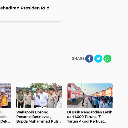
hadiran Presiden RI di
SHARE
au
Wakapolri Dorong
Di Balik Pengabdian Lebih
Aceh,
Personel Berinovasi,
dari 1.000 Taruna, 71
 Dek
Bripda Muhammad Putra
Taruni Akpol Perkuat
Aulia Jadi Contoh Nyata
Pembentukan Karakter