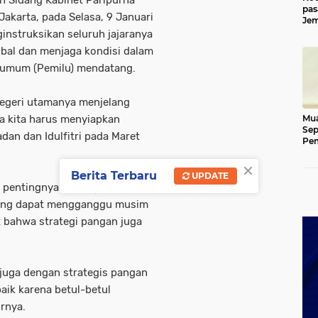
pas
Jakarta, pada Selasa, 9 Januari
Jem
Kut
nstruksikan seluruh jajaranya
bal dan menjaga kondisi dalam
n umum (Pemilu) mendatang.
 negeri utamanya menjelang
ga kita harus menyiapkan
Mua
Sep
n dan Idulfitri pada Maret
Pem
Ace
×
Berita Terbaru
UPDATE
n pentingnya meningkatkan
yang dapat mengganggu musim
 bahwa strategi pangan juga
juga dengan strategis pangan
baik karena betul-betul
urnya.