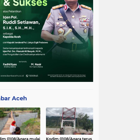
bar Aceh
im 0108/Agara mulai
Kodim 0108/Agara terus