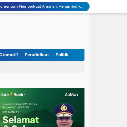
Silaturahmi Lintas Sektor di Kuta Alam, TNI–Polri dan Desa Perkokoh Kebersamaan
Babinsa Peukan Bada Hadiri Rapat Lanjutan HUT RI ke-81, Perkuat Sinergi Lintas Sektor
jid Raya Gelar Acara Lepas Sambut Danramil
Dukung Generasi Sehat, Babinsa Seulimeum Dampingi Imunisasi Campak di Tanoh Abee
Di Pinggir Sawah, Babinsa Lhoong Pererat Kedekatan dengan Masyarakat Desa Gle Bruek
Kapolda Aceh Bersama Forkopimda Sambut Kunjungan Kerja Wakil Presiden RI di Kabupaten Bireuen
Kapolda Aceh Dampingi Wakil Presiden RI Tinjau Hasil Rehabilitasi dan Rekonstruksi Pascabencana di Desa Kendawi, Gayo Lues
Kapolda Aceh dan Forkopimda Dampingi Kunjungan Kerja Wakil Presiden RI Gibran Rakabuming Raka di Aceh Tengah
Otomotif
Pendidikan
Politik
Kak Na Promosi Wisata Surfing dan Hadiri Perayaan HUT 53 tahun BAS Simeulue
HUT ke-53 Bank Aceh: Momentum Memperkuat Amanah, Menumbuhkan Keberkahan Bagi Aceh