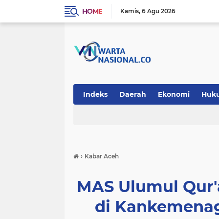
HOME
Kamis
6 Agu 2026
Indeks
Daerah
Ekonomi
Huk
Teknologi
›
Kabar Aceh
MAS Ulumul Qur'
di Kankemenag