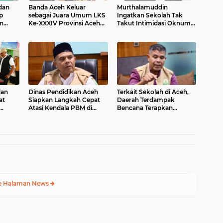
dan
Banda Aceh Keluar
Murthalamuddin
p
sebagai Juara Umum LKS
Ingatkan Sekolah Tak
n
Ke-XXXIV Provinsi Aceh
Takut Intimidasi Oknum
di
Tahun 2026
Berkedok Wartawan dan
ggara
LSM
dan
Dinas Pendidikan Aceh
Terkait Sekolah di Aceh,
at
Siapkan Langkah Cepat
Daerah Terdampak
Atasi Kendala PBM di
Bencana Terapkan
ilayah
Wilayah Bencana
Fleksibilitas Pembelajaran
e Halaman News