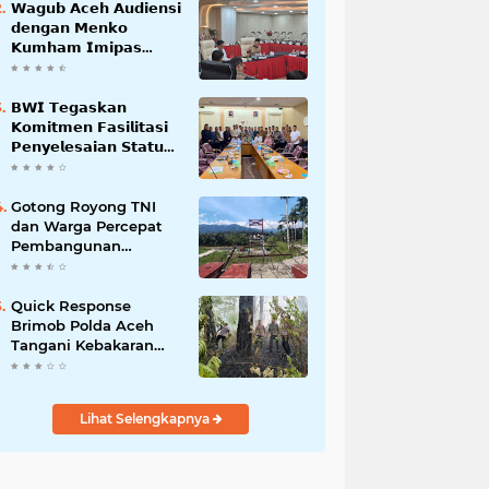
𝗪𝗮𝗴𝘂𝗯 𝗔𝗰𝗲𝗵 𝗔𝘂𝗱𝗶𝗲𝗻𝘀𝗶
𝗱𝗲𝗻𝗴𝗮𝗻 𝗠𝗲𝗻𝗸𝗼
𝗞𝘂𝗺𝗵𝗮𝗺 𝗜𝗺𝗶𝗽𝗮𝘀
𝗧𝗲𝗿𝗸𝗮𝗶𝘁 𝗦𝘁𝗮𝘁𝘂𝘀 𝗪𝗮𝗸𝗮𝗳
𝗕𝗹𝗮𝗻𝗴𝗽𝗮𝗱𝗮𝗻𝗴
𝗕𝗪𝗜 𝗧𝗲𝗴𝗮𝘀𝗸𝗮𝗻
𝗞𝗼𝗺𝗶𝘁𝗺𝗲𝗻 𝗙𝗮𝘀𝗶𝗹𝗶𝘁𝗮𝘀𝗶
𝗣𝗲𝗻𝘆𝗲𝗹𝗲𝘀𝗮𝗶𝗮𝗻 𝗦𝘁𝗮𝘁𝘂𝘀
𝗪𝗮𝗸𝗮𝗳 𝗕𝗹𝗮𝗻𝗴 𝗣𝗮𝗱𝗮𝗻𝗴
Gotong Royong TNI
dan Warga Percepat
Pembangunan
Jembatan Gantung
Perintis Kuta Ujung
Aceh Tenggara
Quick Response
Brimob Polda Aceh
Tangani Kebakaran
Hutan di Lembah
Seulawah
Lihat Selengkapnya