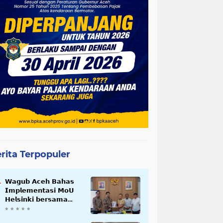
rita Terpopuler
𝗪𝗮𝗴𝘂𝗯 𝗔𝗰𝗲𝗵 𝗕𝗮𝗵𝗮𝘀
𝗜𝗺𝗽𝗹𝗲𝗺𝗲𝗻𝘁𝗮𝘀𝗶 𝗠𝗼𝗨
𝗛𝗲𝗹𝘀𝗶𝗻𝗸𝗶 𝗯𝗲𝗿𝘀𝗮𝗺𝗮
𝗦𝗲𝗸𝗿𝗲𝘁𝗮𝗿𝗶𝗮𝘁 𝗡𝗲𝗴𝗮𝗿𝗮