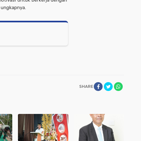
tivasi untuk berkerja dengan
” ungkapnya.
SHARE