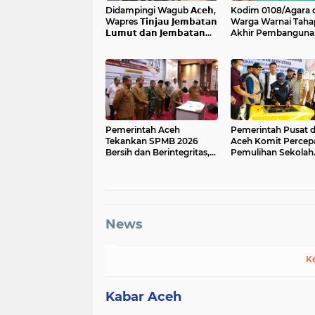
Didampingi Wagub 𝗔𝗰𝗲𝗵,
Kodim 0108/Agara 
Wapres 𝗧𝗶𝗻𝗷𝗮𝘂 𝗝𝗲𝗺𝗯𝗮𝘁𝗮𝗻
Warga Warnai Taha
𝗟𝘂𝗺𝘂𝘁 𝗱𝗮𝗻 𝗝𝗲𝗺𝗯𝗮𝘁𝗮𝗻
Akhir Pembanguna
𝗞𝗲𝗻𝗱𝗮𝘄𝗶
Jembatan Gantung 
Ketambe Aceh Ten
Pemerintah Aceh
Pemerintah Pusat 
Tekankan SPMB 2026
Aceh Komit Percep
Bersih dan Berintegritas,
Pemulihan Sekolah
"No Titip, No Jastip"
Pascabencana di W
Terdampak
News
K
Kabar Aceh