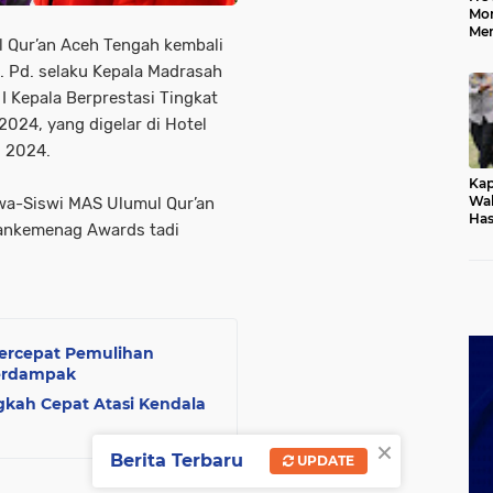
Mo
Me
Qur’an Aceh Tengah kembali
Me
Keb
. Pd. selaku Kepala Madrasah
I Kepala Berprestasi Tingkat
024, yang digelar di Hotel
i 2024.
Kap
Wak
swa-Siswi MAS Ulumul Qur’an
Has
Kankemenag Awards tadi
Rek
Pas
Ken
ercepat Pemulihan
Terdampak
gkah Cepat Atasi Kendala
×
Berita Terbaru
UPDATE