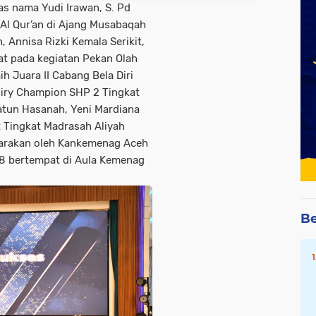
s nama Yudi Irawan, S. Pd
f Al Qur’an di Ajang Musabaqah
, Annisa Rizki Kemala Serikit,
rat pada kegiatan Pekan Olah
h Juara II Cabang Bela Diri
iry Champion SHP 2 Tingkat
atun Hasanah, Yeni Mardiana
 Tingkat Madrasah Aliyah
arakan oleh Kankemenag Aceh
8 bertempat di Aula Kemenag
Be