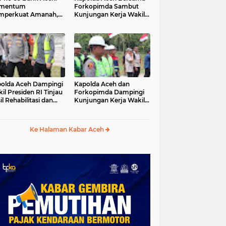
mentum
Forkopimda Sambut
mperkuat Amanah,
Kunjungan Kerja Wakil
numbuhkan
Presiden RI di
erkahan Bagi Aceh
Kabupaten Bireuen
olda Aceh Dampingi
Kapolda Aceh dan
il Presiden RI Tinjau
Forkopimda Dampingi
il Rehabilitasi dan
Kunjungan Kerja Wakil
onstruksi
Presiden RI Gibran
cabencana di Desa
Rakabuming Raka di
dawi, Gayo Lues
Aceh Tengah
Ke Halaman Kabar Aceh