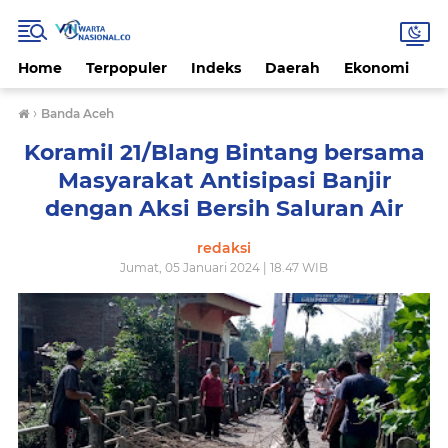
Home
Terpopuler
Indeks
Daerah
Ekonomi
H
›
Banda Aceh
Koramil 21/Blang Bintang bersama
Masyarakat Antisipasi Banjir
dengan Aksi Bersih Saluran Air
redaksi
Jumat, 05 Januari 2024 | 18.47 WIB