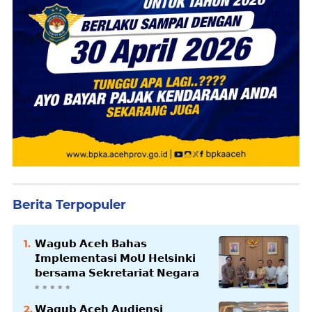
Berita Terpopuler
𝗪𝗮𝗴𝘂𝗯 𝗔𝗰𝗲𝗵 𝗕𝗮𝗵𝗮𝘀
𝗜𝗺𝗽𝗹𝗲𝗺𝗲𝗻𝘁𝗮𝘀𝗶 𝗠𝗼𝗨 𝗛𝗲𝗹𝘀𝗶𝗻𝗸𝗶
𝗯𝗲𝗿𝘀𝗮𝗺𝗮 𝗦𝗲𝗸𝗿𝗲𝘁𝗮𝗿𝗶𝗮𝘁 𝗡𝗲𝗴𝗮𝗿𝗮
𝗪𝗮𝗴𝘂𝗯 𝗔𝗰𝗲𝗵 𝗔𝘂𝗱𝗶𝗲𝗻𝘀𝗶