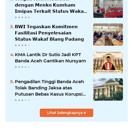
𝗱𝗲𝗻𝗴𝗮𝗻 𝗠𝗲𝗻𝗸𝗼 𝗞𝘂𝗺𝗵𝗮𝗺
𝗜𝗺𝗶𝗽𝗮𝘀 𝗧𝗲𝗿𝗸𝗮𝗶𝘁 𝗦𝘁𝗮𝘁𝘂𝘀 𝗪𝗮𝗸𝗮𝗳
𝗕𝗹𝗮𝗻𝗴𝗽𝗮𝗱𝗮𝗻𝗴
𝗕𝗪𝗜 𝗧𝗲𝗴𝗮𝘀𝗸𝗮𝗻 𝗞𝗼𝗺𝗶𝘁𝗺𝗲𝗻
𝗙𝗮𝘀𝗶𝗹𝗶𝘁𝗮𝘀𝗶 𝗣𝗲𝗻𝘆𝗲𝗹𝗲𝘀𝗮𝗶𝗮𝗻
𝗦𝘁𝗮𝘁𝘂𝘀 𝗪𝗮𝗸𝗮𝗳 𝗕𝗹𝗮𝗻𝗴 𝗣𝗮𝗱𝗮𝗻𝗴
KMA Lantik Dr Sutio Jadi KPT
Banda Aceh Gantikan Nursyam
Pengadilan Tinggi Banda Aceh
Tolak Banding Jaksa atas
Putusan Bebas Kasus Korupsi
Wastafel
Lihat Selengkapnya