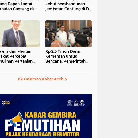
ang Papan Lantai
kebut pembangunan
batan Gantung di
jembatan Gantung di Ds.
a Ujung Agara
Kumbang Jaya, Aceh
Tenggara
lem dan Mentan
Rp 2,5 Triliun Dana
akat Percepat
Kementan untuk
ulihan Pertanian
Bencana, Pemerintah
h Pascabencana
Aceh kelola Rp 9,7 M
Ke Halaman Kabar Aceh