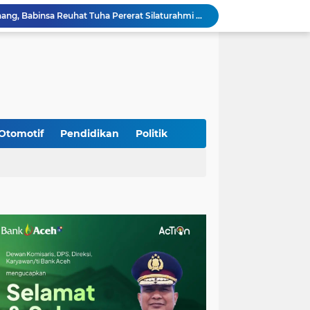
Sambangi Pedagang Pinang, Babinsa Reuhat Tuha Pererat Silaturahmi dengan Warga
Jalin Keakraban dengan Warga, Babinsa Leung Ie Perkuat Komunikasi di Wilayah Binaan
Hadiri Persami di Buengcala, Danramil Kuta Baro Dorong Semangat Kebersamaan Generasi Muda
Rumah Warga Diterpa Angin Kencang, Babinsa Meunasah Lhok Dampingi Penyaluran Bantuan Masa Panik
Sambut HUT ke-81 RI, Koramil Lhoong Bersama Warga Gotong Royong Bersihkan Lingkungan
Kodim 0108/Agara mulai pasang Papan Lantai Jembatan Gantung di Kuta Ujung Agara
Kodim 0108/Agara terus kebut pembangunan jembatan Gantung di Ds. Kumbang Jaya, Aceh Tenggara
Mualem dan Mentan Sepakat Percepat Pemulihan Pertanian Aceh Pascabencana
Otomotif
Pendidikan
Politik
Rp 2,5 Triliun Dana Kementan untuk Bencana, Pemerintah Aceh kelola Rp 9,7 M
Progres Pembangunan Capai 51 Persen, TNI dan Warga Kebutan Pengecoran Lantai Jembatan di Bunga Melur