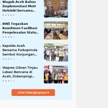
𝗪𝗮𝗴𝘂𝗯 𝗔𝗰𝗲𝗵 𝗕𝗮𝗵𝗮𝘀
𝗜𝗺𝗽𝗹𝗲𝗺𝗲𝗻𝘁𝗮𝘀𝗶 𝗠𝗼𝗨
𝗛𝗲𝗹𝘀𝗶𝗻𝗸𝗶 𝗯𝗲𝗿𝘀𝗮𝗺𝗮
𝗦𝗲𝗸𝗿𝗲𝘁𝗮𝗿𝗶𝗮𝘁 𝗡𝗲𝗴𝗮𝗿𝗮
𝗕𝗪𝗜 𝗧𝗲𝗴𝗮𝘀𝗸𝗮𝗻
𝗞𝗼𝗺𝗶𝘁𝗺𝗲𝗻 𝗙𝗮𝘀𝗶𝗹𝗶𝘁𝗮𝘀𝗶
𝗣𝗲𝗻𝘆𝗲𝗹𝗲𝘀𝗮𝗶𝗮𝗻 𝗦𝘁𝗮𝘁𝘂𝘀
𝗪𝗮𝗸𝗮𝗳 𝗕𝗹𝗮𝗻𝗴 𝗣𝗮𝗱𝗮𝗻𝗴
Kapolda Aceh
Bersama Forkopimda
Sambut Kunjungan
Kerja Wakil Presiden
RI di Kabupaten
Bireuen
Wapres Gibran Tinjau
Lokasi Bencana di
Aceh, Didampingi
Wagub Dek Fadh
Lihat Selengkapnya