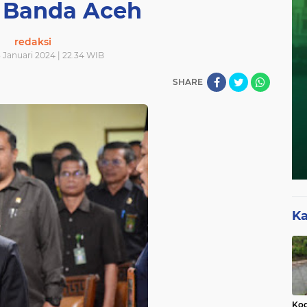
i Banda Aceh
redaksi
3 Januari 2024 | 22.34 WIB
SHARE
Ka
Kod