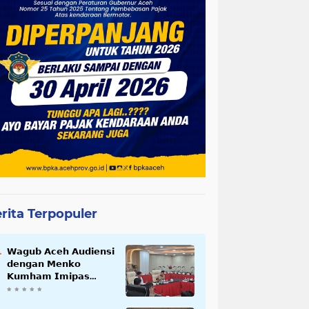
rita Terpopuler
𝗪𝗮𝗴𝘂𝗯 𝗔𝗰𝗲𝗵 𝗔𝘂𝗱𝗶𝗲𝗻𝘀𝗶
𝗱𝗲𝗻𝗴𝗮𝗻 𝗠𝗲𝗻𝗸𝗼
𝗞𝘂𝗺𝗵𝗮𝗺 𝗜𝗺𝗶𝗽𝗮𝘀
𝗧𝗲𝗿𝗸𝗮𝗶𝘁 𝗦𝘁𝗮𝘁𝘂𝘀 𝗪𝗮𝗸𝗮𝗳
𝗕𝗹𝗮𝗻𝗴𝗽𝗮𝗱𝗮𝗻𝗴