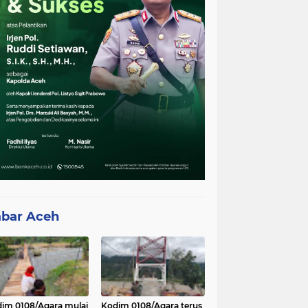
bar Aceh
im 0108/Agara mulai
Kodim 0108/Agara terus