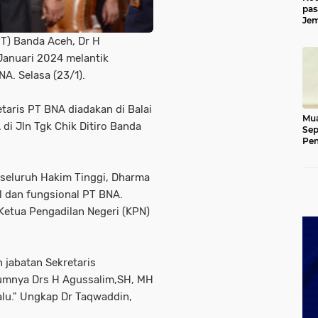
pas
Jem
Kut
PT) Banda Aceh, Dr H
Januari 2024 melantik
A. Selasa (23/1).
aris PT BNA diadakan di Balai
Mua
di Jln Tgk Chik Ditiro Banda
Sep
Pem
Ace
h seluruh Hakim Tinggi, Dharma
al dan fungsional PT BNA.
h Ketua Pengadilan Negeri (KPN)
 jabatan Sekretaris
lumnya Drs H Agussalim,SH, MH
lu." Ungkap Dr Taqwaddin,