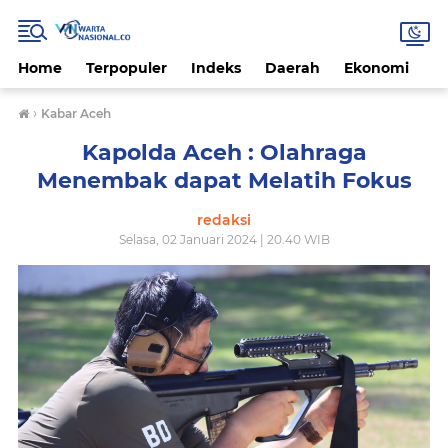
Home
Terpopuler
Indeks
Daerah
Ekonomi
H
›
Kabar Aceh
Kapolda Aceh : Olahraga
Menembak dapat Melatih Fokus
redaksi
Selasa, 02 Januari 2024 | 20.40 WIB