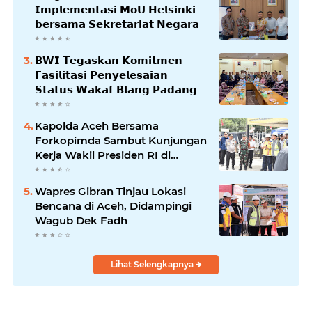
𝗜𝗺𝗽𝗹𝗲𝗺𝗲𝗻𝘁𝗮𝘀𝗶 𝗠𝗼𝗨 𝗛𝗲𝗹𝘀𝗶𝗻𝗸𝗶
𝗯𝗲𝗿𝘀𝗮𝗺𝗮 𝗦𝗲𝗸𝗿𝗲𝘁𝗮𝗿𝗶𝗮𝘁 𝗡𝗲𝗴𝗮𝗿𝗮
𝗕𝗪𝗜 𝗧𝗲𝗴𝗮𝘀𝗸𝗮𝗻 𝗞𝗼𝗺𝗶𝘁𝗺𝗲𝗻
𝗙𝗮𝘀𝗶𝗹𝗶𝘁𝗮𝘀𝗶 𝗣𝗲𝗻𝘆𝗲𝗹𝗲𝘀𝗮𝗶𝗮𝗻
𝗦𝘁𝗮𝘁𝘂𝘀 𝗪𝗮𝗸𝗮𝗳 𝗕𝗹𝗮𝗻𝗴 𝗣𝗮𝗱𝗮𝗻𝗴
Kapolda Aceh Bersama
Forkopimda Sambut Kunjungan
Kerja Wakil Presiden RI di
Kabupaten Bireuen
Wapres Gibran Tinjau Lokasi
Bencana di Aceh, Didampingi
Wagub Dek Fadh
Lihat Selengkapnya