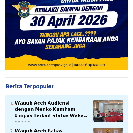
Berita Terpopuler
𝗪𝗮𝗴𝘂𝗯 𝗔𝗰𝗲𝗵 𝗔𝘂𝗱𝗶𝗲𝗻𝘀𝗶
𝗱𝗲𝗻𝗴𝗮𝗻 𝗠𝗲𝗻𝗸𝗼 𝗞𝘂𝗺𝗵𝗮𝗺
𝗜𝗺𝗶𝗽𝗮𝘀 𝗧𝗲𝗿𝗸𝗮𝗶𝘁 𝗦𝘁𝗮𝘁𝘂𝘀 𝗪𝗮𝗸𝗮𝗳
𝗕𝗹𝗮𝗻𝗴𝗽𝗮𝗱𝗮𝗻𝗴
𝗪𝗮𝗴𝘂𝗯 𝗔𝗰𝗲𝗵 𝗕𝗮𝗵𝗮𝘀