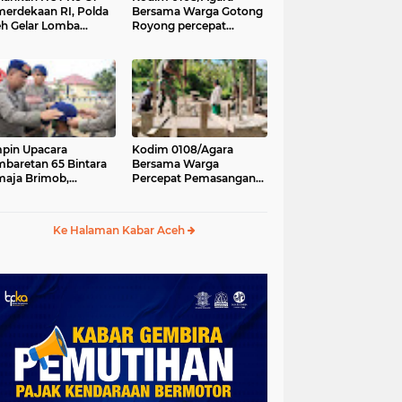
erdekaan RI, Polda
Bersama Warga Gotong
h Gelar Lomba
Royong percepat
asak Nasi Goreng
pembangunan
n Aneka Minuman
Jembatan Gantung di
Desa Gulo Aceh
Tenggara
pin Upacara
Kodim 0108/Agara
baretan 65 Bintara
Bersama Warga
aja Brimob,
Percepat Pemasangan
olda Aceh: Baret
Tiang Pylon Jembatan
lah Simbol
Gantung di Desa Lawe
hormatan
Ger-Ger Aceh Tenggara
Ke Halaman Kabar Aceh