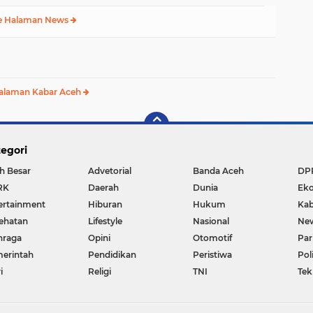
e Halaman News
alaman Kabar Aceh
egori
h Besar
Advetorial
Banda Aceh
DP
RK
Daerah
Dunia
Ek
ertainment
Hiburan
Hukum
Kab
ehatan
Lifestyle
Nasional
Ne
hraga
Opini
Otomotif
Par
erintah
Pendidikan
Peristiwa
Pol
i
Religi
TNI
Tek