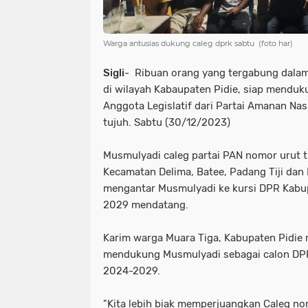
Warga antusias dukung caleg dprk sabtu (foto har)
Sigli
- Ribuan orang yang tergabung dala
di wilayah Kabaupaten Pidie, siap mendu
Anggota Legislatif dari Partai Amanan Na
tujuh. Sabtu (30/12/2023)
Musmulyadi caleg partai PAN nomor urut t
Kecamatan Delima, Batee, Padang Tiji dan
mengantar Musmulyadi ke kursi DPR Kabup
2029 mendatang.
Karim warga Muara Tiga, Kabupaten Pidie 
mendukung Musmulyadi sebagai calon DPR
2024-2029.
"Kita lebih biak memperjuangkan Caleg nom