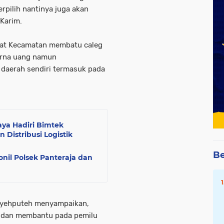
rpilih nantinya juga akan
 Karim.
at Kecamatan membatu caleg
karna uang namun
aerah sendiri termasuk pada
aya Hadiri Bimtek
istribusi Logistik
Be
sonil Polsek Panteraja dan
syehputeh menyampaikan,
g dan membantu pada pemilu