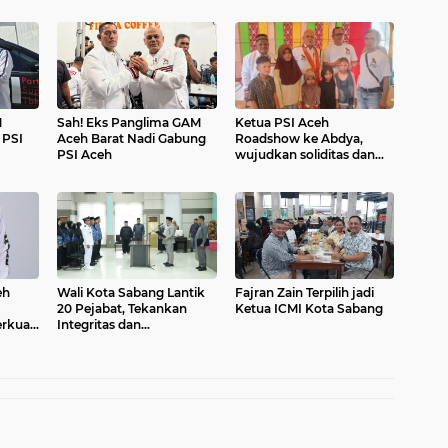
M
Sah! Eks Panglima GAM
Ketua PSI Aceh
 PSI
Aceh Barat Nadi Gabung
Roadshow ke Abdya,
PSI Aceh
wujudkan soliditas dan
komitmen
eh
Wali Kota Sabang Lantik
Fajran Zain Terpilih jadi
20 Pejabat, Tekankan
Ketua ICMI Kota Sabang
erkuat
Integritas dan
u
Profesionalitas