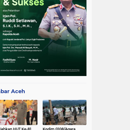
bar Aceh
iahkan HUT Ke-81
Kodim 0108/Agara