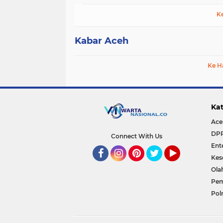
K
Kabar Aceh
Ke H
Kat
Ace
DP
Connect With Us
Ent
Kes
Facebook
Instagram
Pinterest
Twitter
YouTube
Ola
Pem
Polr