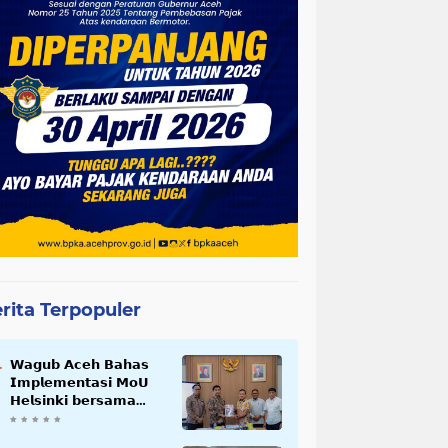
rita Terpopuler
𝗪𝗮𝗴𝘂𝗯 𝗔𝗰𝗲𝗵 𝗕𝗮𝗵𝗮𝘀
𝗜𝗺𝗽𝗹𝗲𝗺𝗲𝗻𝘁𝗮𝘀𝗶 𝗠𝗼𝗨
𝗛𝗲𝗹𝘀𝗶𝗻𝗸𝗶 𝗯𝗲𝗿𝘀𝗮𝗺𝗮
𝗦𝗲𝗸𝗿𝗲𝘁𝗮𝗿𝗶𝗮𝘁 𝗡𝗲𝗴𝗮𝗿𝗮