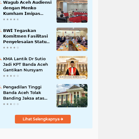
𝗪𝗮𝗴𝘂𝗯 𝗔𝗰𝗲𝗵 𝗔𝘂𝗱𝗶𝗲𝗻𝘀𝗶
𝗱𝗲𝗻𝗴𝗮𝗻 𝗠𝗲𝗻𝗸𝗼
𝗞𝘂𝗺𝗵𝗮𝗺 𝗜𝗺𝗶𝗽𝗮𝘀
𝗧𝗲𝗿𝗸𝗮𝗶𝘁 𝗦𝘁𝗮𝘁𝘂𝘀 𝗪𝗮𝗸𝗮𝗳
𝗕𝗹𝗮𝗻𝗴𝗽𝗮𝗱𝗮𝗻𝗴
𝗕𝗪𝗜 𝗧𝗲𝗴𝗮𝘀𝗸𝗮𝗻
𝗞𝗼𝗺𝗶𝘁𝗺𝗲𝗻 𝗙𝗮𝘀𝗶𝗹𝗶𝘁𝗮𝘀𝗶
𝗣𝗲𝗻𝘆𝗲𝗹𝗲𝘀𝗮𝗶𝗮𝗻 𝗦𝘁𝗮𝘁𝘂𝘀
𝗪𝗮𝗸𝗮𝗳 𝗕𝗹𝗮𝗻𝗴 𝗣𝗮𝗱𝗮𝗻𝗴
KMA Lantik Dr Sutio
Jadi KPT Banda Aceh
Gantikan Nursyam
Pengadilan Tinggi
Banda Aceh Tolak
Banding Jaksa atas
Putusan Bebas Kasus
Korupsi Wastafel
Lihat Selengkapnya