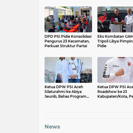
DPD PSI Pidie Konsolidasi
Eks Kombatan GA
Pengurus 23 Kecamatan,
Tripoli Libya Pimpin
Perkuat Struktur Partai
Pidie
Ketua DPW PSI Aceh
Ketua DPW PSI Ac
Silaturahmi ke Abiya
Roadshow ke 23
Jeunib, Bahas Program
Kabupaten/Kota, P
untuk Duafa dan Anak
Mesin Partai Menuj
Yatim
Pemilu 2029
News