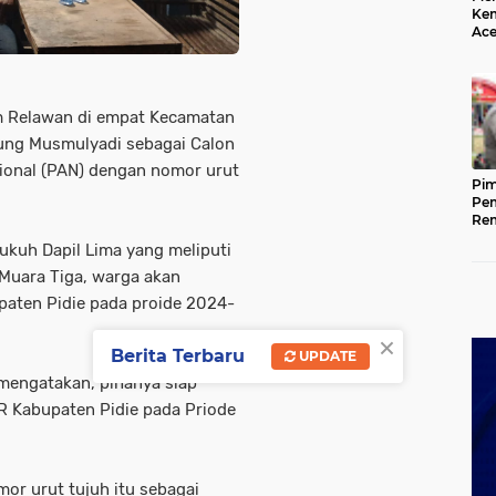
Kem
Ace
Mem
da
m Relawan di empat Kecamatan
kung Musmulyadi sebagai Calon
sional (PAN) dengan nomor urut
Pim
Pem
Rem
Kap
ukuh Dapil Lima yang meliputi
Ada
Ke
 Muara Tiga, warga akan
aten Pidie pada proide 2024-
×
Berita Terbaru
UPDATE
mengatakan, pihanya siap
 Kabupaten Pidie pada Priode
or urut tujuh itu sebagai