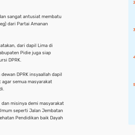
dan sangat antusiat membatu
leg) dari Partai Amanan
takan, dari dapil Lima di
bupaten Pidie juga siap
ursi DPRK.
ta dewan DPRK insyaallah dapil
at agar semua masyarakat
i.
i dan misinya demi masyarakat
 Umum seperti Jalan Jembatan
sehatan Pendidikan baik Dayah