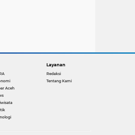
Layanan
RA
Redaksi
onomi
Tentang Kami
ar Aceh
ws
iwisata
itik
nologi