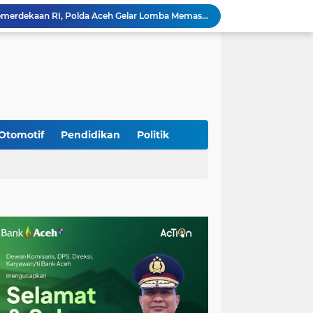
Babinsa Simpang Tiga Monitoring Harga Sembako, Pastikan Stabilitas dan Ketersediaan Bahan Pokok
Babinsa Lembah Seulawah Perkuat Sinergi dengan Tenaga Pendidik, Tekankan Pencegahan Kenakalan Remaja dan Bahaya Narkoba
Perkuat Kamtibmas, Babinsa Kuta Cot Glie Aktif Komsos Ajak Warga Jaga Ketertiban Desa
Kodim 0108/Agara Bersama Warga Gotong Royong percepat pembangunan Jembatan Gantung di Desa Gulo Aceh Tenggara
Babinsa Sukamakmur Tanamkan Semangat Belajar, Hadir Langsung di SMAN 1 untuk Motivasi Siswa
Jaga Stabilitas Wilayah, Koramil Montasik Intensifkan Patroli Keamanan di Desa Binaan
Pimpin Upacara Pembaretan 65 Bintara Remaja Brimob, Kapolda Aceh: Baret Adalah Simbol Kehormatan
Kodim 0108/Agara Bersama Warga Percepat Pemasangan Tiang Pylon Jembatan Gantung di Desa Lawe Ger-Ger Aceh Tenggara
Otomotif
Pendidikan
Politik
Rp 2,5 Triliun Dana Kementan untuk Bencana, Pemerintah Aceh kelola Rp 9,7 M
Meriahkan HUT Ke-81 Kemerdekaan RI, Polda Aceh Gelar Lomba Memasak Nasi Goreng dan Aneka Minuman