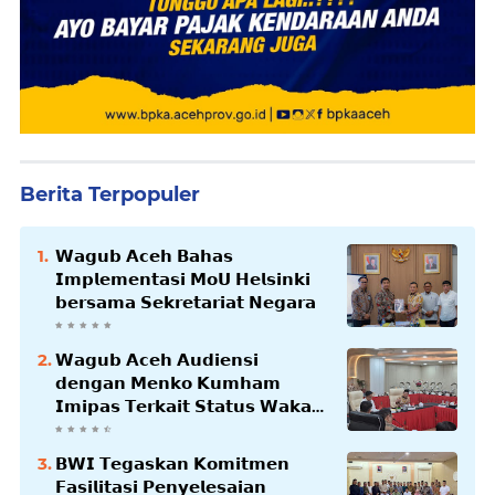
Berita Terpopuler
𝗪𝗮𝗴𝘂𝗯 𝗔𝗰𝗲𝗵 𝗕𝗮𝗵𝗮𝘀
𝗜𝗺𝗽𝗹𝗲𝗺𝗲𝗻𝘁𝗮𝘀𝗶 𝗠𝗼𝗨 𝗛𝗲𝗹𝘀𝗶𝗻𝗸𝗶
𝗯𝗲𝗿𝘀𝗮𝗺𝗮 𝗦𝗲𝗸𝗿𝗲𝘁𝗮𝗿𝗶𝗮𝘁 𝗡𝗲𝗴𝗮𝗿𝗮
𝗪𝗮𝗴𝘂𝗯 𝗔𝗰𝗲𝗵 𝗔𝘂𝗱𝗶𝗲𝗻𝘀𝗶
𝗱𝗲𝗻𝗴𝗮𝗻 𝗠𝗲𝗻𝗸𝗼 𝗞𝘂𝗺𝗵𝗮𝗺
𝗜𝗺𝗶𝗽𝗮𝘀 𝗧𝗲𝗿𝗸𝗮𝗶𝘁 𝗦𝘁𝗮𝘁𝘂𝘀 𝗪𝗮𝗸𝗮𝗳
𝗕𝗹𝗮𝗻𝗴𝗽𝗮𝗱𝗮𝗻𝗴
𝗕𝗪𝗜 𝗧𝗲𝗴𝗮𝘀𝗸𝗮𝗻 𝗞𝗼𝗺𝗶𝘁𝗺𝗲𝗻
𝗙𝗮𝘀𝗶𝗹𝗶𝘁𝗮𝘀𝗶 𝗣𝗲𝗻𝘆𝗲𝗹𝗲𝘀𝗮𝗶𝗮𝗻