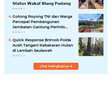
𝗦𝘁𝗮𝘁𝘂𝘀 𝗪𝗮𝗸𝗮𝗳 𝗕𝗹𝗮𝗻𝗴 𝗣𝗮𝗱𝗮𝗻𝗴
Gotong Royong TNI dan Warga
Percepat Pembangunan
Jembatan Gantung Perintis
Kuta Ujung Aceh Tenggara
Quick Response Brimob Polda
Aceh Tangani Kebakaran Hutan
di Lembah Seulawah
Lihat Selengkapnya