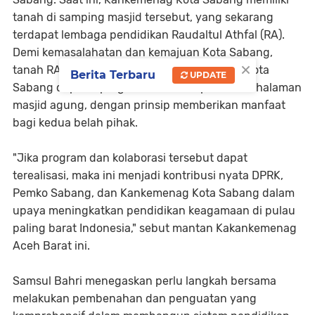
tanah di samping masjid tersebut, yang sekarang
terdapat lembaga pendidikan Raudaltul Athfal (RA).
Demi kemasalahatan dan kemajuan Kota Sabang,
×
tanah RA yang berstatus milik Kankemenag Kota
Berita Terbaru
UPDATE
Sabang dapat dipergunakan untuk perluasan halaman
masjid agung, dengan prinsip memberikan manfaat
bagi kedua belah pihak.
"Jika program dan kolaborasi tersebut dapat
terealisasi, maka ini menjadi kontribusi nyata DPRK,
Pemko Sabang, dan Kankemenag Kota Sabang dalam
upaya meningkatkan pendidikan keagamaan di pulau
paling barat Indonesia," sebut mantan Kakankemenag
Aceh Barat ini.
Samsul Bahri menegaskan perlu langkah bersama
melakukan pembenahan dan penguatan yang