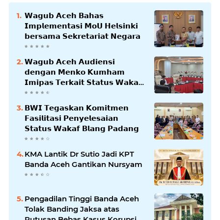
𝗪𝗮𝗴𝘂𝗯 𝗔𝗰𝗲𝗵 𝗕𝗮𝗵𝗮𝘀
𝗜𝗺𝗽𝗹𝗲𝗺𝗲𝗻𝘁𝗮𝘀𝗶 𝗠𝗼𝗨 𝗛𝗲𝗹𝘀𝗶𝗻𝗸𝗶
𝗯𝗲𝗿𝘀𝗮𝗺𝗮 𝗦𝗲𝗸𝗿𝗲𝘁𝗮𝗿𝗶𝗮𝘁 𝗡𝗲𝗴𝗮𝗿𝗮
𝗪𝗮𝗴𝘂𝗯 𝗔𝗰𝗲𝗵 𝗔𝘂𝗱𝗶𝗲𝗻𝘀𝗶
𝗱𝗲𝗻𝗴𝗮𝗻 𝗠𝗲𝗻𝗸𝗼 𝗞𝘂𝗺𝗵𝗮𝗺
𝗜𝗺𝗶𝗽𝗮𝘀 𝗧𝗲𝗿𝗸𝗮𝗶𝘁 𝗦𝘁𝗮𝘁𝘂𝘀 𝗪𝗮𝗸𝗮𝗳
𝗕𝗹𝗮𝗻𝗴𝗽𝗮𝗱𝗮𝗻𝗴
𝗕𝗪𝗜 𝗧𝗲𝗴𝗮𝘀𝗸𝗮𝗻 𝗞𝗼𝗺𝗶𝘁𝗺𝗲𝗻
𝗙𝗮𝘀𝗶𝗹𝗶𝘁𝗮𝘀𝗶 𝗣𝗲𝗻𝘆𝗲𝗹𝗲𝘀𝗮𝗶𝗮𝗻
𝗦𝘁𝗮𝘁𝘂𝘀 𝗪𝗮𝗸𝗮𝗳 𝗕𝗹𝗮𝗻𝗴 𝗣𝗮𝗱𝗮𝗻𝗴
KMA Lantik Dr Sutio Jadi KPT
Banda Aceh Gantikan Nursyam
Pengadilan Tinggi Banda Aceh
Tolak Banding Jaksa atas
Putusan Bebas Kasus Korupsi