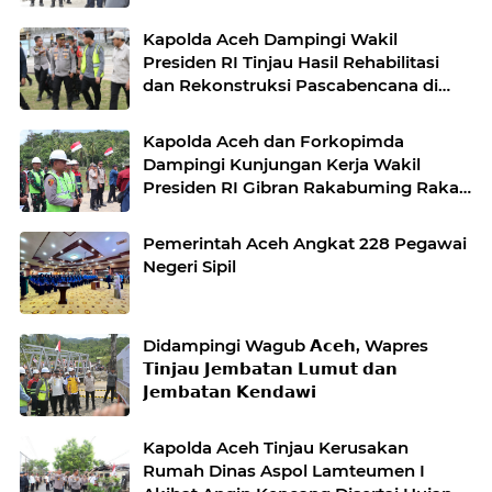
Kapolda Aceh Dampingi Wakil
Presiden RI Tinjau Hasil Rehabilitasi
dan Rekonstruksi Pascabencana di
Desa Kendawi, Gayo Lues
Kapolda Aceh dan Forkopimda
Dampingi Kunjungan Kerja Wakil
Presiden RI Gibran Rakabuming Raka
di Aceh Tengah
Pemerintah Aceh Angkat 228 Pegawai
Negeri Sipil
Didampingi Wagub 𝗔𝗰𝗲𝗵, Wapres
𝗧𝗶𝗻𝗷𝗮𝘂 𝗝𝗲𝗺𝗯𝗮𝘁𝗮𝗻 𝗟𝘂𝗺𝘂𝘁 𝗱𝗮𝗻
𝗝𝗲𝗺𝗯𝗮𝘁𝗮𝗻 𝗞𝗲𝗻𝗱𝗮𝘄𝗶
Kapolda Aceh Tinjau Kerusakan
Rumah Dinas Aspol Lamteumen I