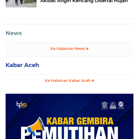
Akibat Angin Kencang Disertai Hujan
News
Ke Halaman News
Kabar Aceh
Ke Halaman Kabar Aceh