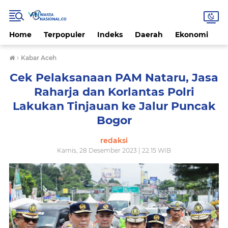
Home
Terpopuler
Indeks
Daerah
Ekonomi
H
›
Kabar Aceh
Cek Pelaksanaan PAM Nataru, Jasa
Raharja dan Korlantas Polri
Lakukan Tinjauan ke Jalur Puncak
Bogor
redaksi
Kamis, 28 Desember 2023 | 22.15 WIB