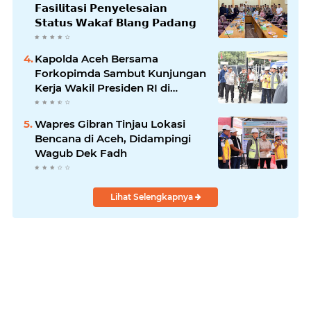
𝗙𝗮𝘀𝗶𝗹𝗶𝘁𝗮𝘀𝗶 𝗣𝗲𝗻𝘆𝗲𝗹𝗲𝘀𝗮𝗶𝗮𝗻
𝗦𝘁𝗮𝘁𝘂𝘀 𝗪𝗮𝗸𝗮𝗳 𝗕𝗹𝗮𝗻𝗴 𝗣𝗮𝗱𝗮𝗻𝗴
Kapolda Aceh Bersama
Forkopimda Sambut Kunjungan
Kerja Wakil Presiden RI di
Kabupaten Bireuen
Wapres Gibran Tinjau Lokasi
Bencana di Aceh, Didampingi
Wagub Dek Fadh
Lihat Selengkapnya