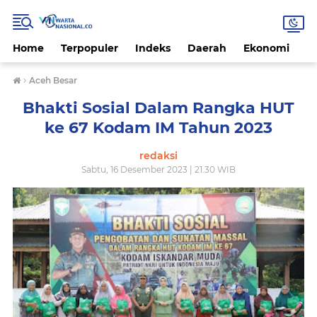
Home
Terpopuler
Indeks
Daerah
Ekonomi
H
›
Aceh Besar
Bhakti Sosial Dalam Rangka HUT
ke 67 Kodam IM Tahun 2023
redaksi
Sabtu, 16 Desember 2023 | 21.30 WIB