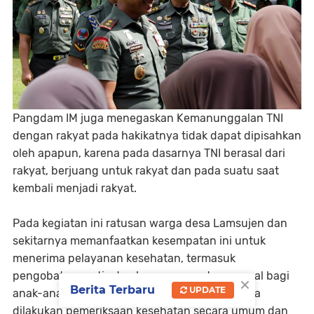
Pangdam IM juga menegaskan Kemanunggalan TNI
dengan rakyat pada hakikatnya tidak dapat dipisahkan
oleh apapun, karena pada dasarnya TNI berasal dari
rakyat, berjuang untuk rakyat dan pada suatu saat
kembali menjadi rakyat.
Pada kegiatan ini ratusan warga desa Lamsujen dan
sekitarnya memanfaatkan kesempatan ini untuk
menerima pelayanan kesehatan, termasuk
pengobatan gratis dan layanan sunatan massal bagi
×
Berita Terbaru
UPDATE
anak-anak yang membutuhkan. Selain itu, juga
dilakukan pemeriksaan kesehatan secara umum dan