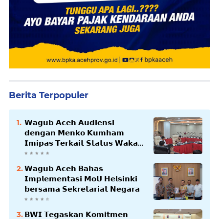
Berita Terpopuler
𝗪𝗮𝗴𝘂𝗯 𝗔𝗰𝗲𝗵 𝗔𝘂𝗱𝗶𝗲𝗻𝘀𝗶
𝗱𝗲𝗻𝗴𝗮𝗻 𝗠𝗲𝗻𝗸𝗼 𝗞𝘂𝗺𝗵𝗮𝗺
𝗜𝗺𝗶𝗽𝗮𝘀 𝗧𝗲𝗿𝗸𝗮𝗶𝘁 𝗦𝘁𝗮𝘁𝘂𝘀 𝗪𝗮𝗸𝗮𝗳
𝗕𝗹𝗮𝗻𝗴𝗽𝗮𝗱𝗮𝗻𝗴
𝗪𝗮𝗴𝘂𝗯 𝗔𝗰𝗲𝗵 𝗕𝗮𝗵𝗮𝘀
𝗜𝗺𝗽𝗹𝗲𝗺𝗲𝗻𝘁𝗮𝘀𝗶 𝗠𝗼𝗨 𝗛𝗲𝗹𝘀𝗶𝗻𝗸𝗶
𝗯𝗲𝗿𝘀𝗮𝗺𝗮 𝗦𝗲𝗸𝗿𝗲𝘁𝗮𝗿𝗶𝗮𝘁 𝗡𝗲𝗴𝗮𝗿𝗮
𝗕𝗪𝗜 𝗧𝗲𝗴𝗮𝘀𝗸𝗮𝗻 𝗞𝗼𝗺𝗶𝘁𝗺𝗲𝗻