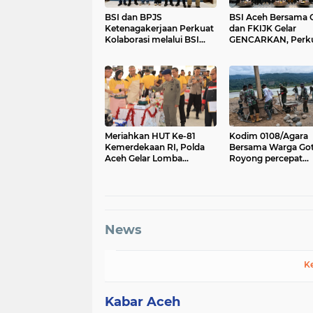
BSI dan BPJS
BSI Aceh Bersama 
Ketenagakerjaan Perkuat
dan FKIJK Gelar
Kolaborasi melalui BSI
GENCARKAN, Perk
Agen untuk Perluas
Literasi dan Inklusi
Perlindungan Pekerja di
Keuangan Syariah d
Aceh
Meriahkan HUT Ke-81
Kodim 0108/Agara
Kemerdekaan RI, Polda
Bersama Warga Go
Aceh Gelar Lomba
Royong percepat
Memasak Nasi Goreng
pembangunan Jem
dan Aneka Minuman
Gantung di Desa Gu
Aceh Tenggara
News
K
Kabar Aceh