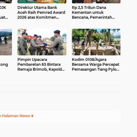
OJK
Direktur Utama Bank
Rp 2,5 Triliun Dana
Aceh Raih Pemred Award
Kementan untuk
uat
2026 atas Komitmen
Bencana, Pemerintah
Keterbukaan Informasi
Aceh kelola Rp 9,7 M
i Aceh
Pimpin Upacara
Kodim 0108/Agara
tong
Pembaretan 65 Bintara
Bersama Warga Percepat
Remaja Brimob, Kapolda
Pemasangan Tiang Pylon
batan
Aceh: Baret Adalah
Jembatan Gantung di
lo
Simbol Kehormatan
Desa Lawe Ger-Ger Aceh
Tenggara
e Halaman News