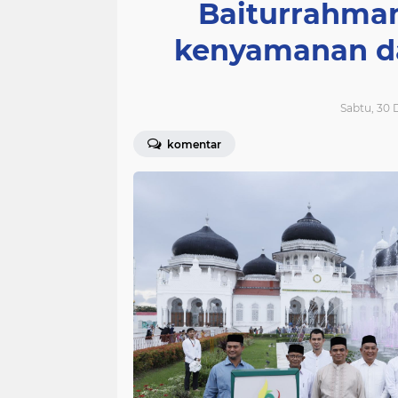
Baiturrahma
kenyamanan da
Sabtu, 30 
komentar