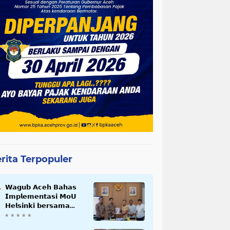
rita Terpopuler
𝗪𝗮𝗴𝘂𝗯 𝗔𝗰𝗲𝗵 𝗕𝗮𝗵𝗮𝘀
𝗜𝗺𝗽𝗹𝗲𝗺𝗲𝗻𝘁𝗮𝘀𝗶 𝗠𝗼𝗨
𝗛𝗲𝗹𝘀𝗶𝗻𝗸𝗶 𝗯𝗲𝗿𝘀𝗮𝗺𝗮
𝗦𝗲𝗸𝗿𝗲𝘁𝗮𝗿𝗶𝗮𝘁 𝗡𝗲𝗴𝗮𝗿𝗮