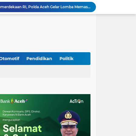
Meriahkan HUT Ke-81 Kemerdekaan RI, Polda Aceh Gelar Lomba Memasak Nasi Goreng dan Aneka Minuman
Babinsa Simpang Tiga Monitoring Harga Sembako, Pastikan Stabilitas dan Ketersediaan Bahan Pokok
Babinsa Lembah Seulawah Perkuat Sinergi dengan Tenaga Pendidik, Tekankan Pencegahan Kenakalan Remaja dan Bahaya Narkoba
Perkuat Kamtibmas, Babinsa Kuta Cot Glie Aktif Komsos Ajak Warga Jaga Ketertiban Desa
Kodim 0108/Agara Bersama Warga Gotong Royong percepat pembangunan Jembatan Gantung di Desa Gulo Aceh Tenggara
Babinsa Sukamakmur Tanamkan Semangat Belajar, Hadir Langsung di SMAN 1 untuk Motivasi Siswa
Jaga Stabilitas Wilayah, Koramil Montasik Intensifkan Patroli Keamanan di Desa Binaan
Pimpin Upacara Pembaretan 65 Bintara Remaja Brimob, Kapolda Aceh: Baret Adalah Simbol Kehormatan
Otomotif
Pendidikan
Politik
Kodim 0108/Agara Bersama Warga Percepat Pemasangan Tiang Pylon Jembatan Gantung di Desa Lawe Ger-Ger Aceh Tenggara
Rp 2,5 Triliun Dana Kementan untuk Bencana, Pemerintah Aceh kelola Rp 9,7 M