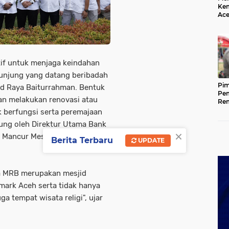
Kem
Ace
Mem
da
tif untuk menjaga keindahan
njung yang datang beribadah
Pim
jid Raya Baiturrahman. Bentuk
Pem
n melakukan renovasi atau
Rem
Kap
k berfungsi serta peremajaan
Ada
ung oleh Direktur Utama Bank
Ke
×
 Mancur Mesjid Raya
Berita Terbaru
UPDATE
a MRB merupakan mesjid
mark Aceh serta tidak hanya
a tempat wisata religi", ujar