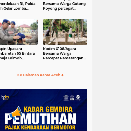
erdekaan RI, Polda
Bersama Warga Gotong
h Gelar Lomba
Royong percepat
asak Nasi Goreng
pembangunan
n Aneka Minuman
Jembatan Gantung di
Desa Gulo Aceh
Tenggara
pin Upacara
Kodim 0108/Agara
baretan 65 Bintara
Bersama Warga
aja Brimob,
Percepat Pemasangan
olda Aceh: Baret
Tiang Pylon Jembatan
lah Simbol
Gantung di Desa Lawe
hormatan
Ger-Ger Aceh Tenggara
Ke Halaman Kabar Aceh