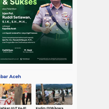
bar Aceh
iahkan HUT Ke-81
Kodim 0108/Agara