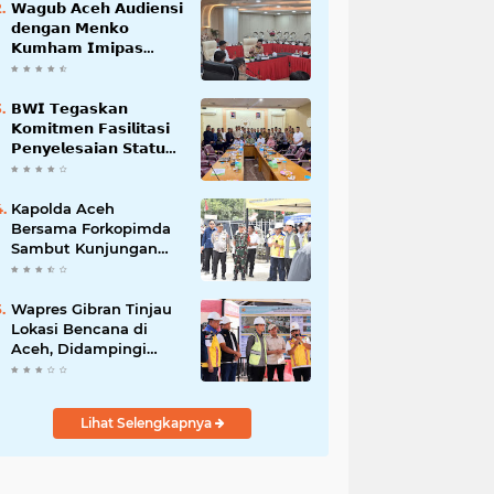
𝗪𝗮𝗴𝘂𝗯 𝗔𝗰𝗲𝗵 𝗔𝘂𝗱𝗶𝗲𝗻𝘀𝗶
𝗱𝗲𝗻𝗴𝗮𝗻 𝗠𝗲𝗻𝗸𝗼
𝗞𝘂𝗺𝗵𝗮𝗺 𝗜𝗺𝗶𝗽𝗮𝘀
𝗧𝗲𝗿𝗸𝗮𝗶𝘁 𝗦𝘁𝗮𝘁𝘂𝘀 𝗪𝗮𝗸𝗮𝗳
𝗕𝗹𝗮𝗻𝗴𝗽𝗮𝗱𝗮𝗻𝗴
𝗕𝗪𝗜 𝗧𝗲𝗴𝗮𝘀𝗸𝗮𝗻
𝗞𝗼𝗺𝗶𝘁𝗺𝗲𝗻 𝗙𝗮𝘀𝗶𝗹𝗶𝘁𝗮𝘀𝗶
𝗣𝗲𝗻𝘆𝗲𝗹𝗲𝘀𝗮𝗶𝗮𝗻 𝗦𝘁𝗮𝘁𝘂𝘀
𝗪𝗮𝗸𝗮𝗳 𝗕𝗹𝗮𝗻𝗴 𝗣𝗮𝗱𝗮𝗻𝗴
Kapolda Aceh
Bersama Forkopimda
Sambut Kunjungan
Kerja Wakil Presiden
RI di Kabupaten
Bireuen
Wapres Gibran Tinjau
Lokasi Bencana di
Aceh, Didampingi
Wagub Dek Fadh
Lihat Selengkapnya