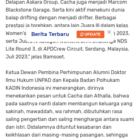
Delapan Askara Group, Cacha juga menjadi Marcom
Blackstone Garage. Serta kini aktif menekuni dunia
balap drifting dengan menjadi drifter. Berbagai
prestasi ia torehkan, antara lain Juara III dalam kelas
×
Women's Drift Challange (WDC) Amateur musin 2023,
Berita Terbaru
UPDATE
serta Juara IV kategori Womens Drift Challenge NDS
Lite Round 3, di APDCrew Circuit, Serdang, Malaysia,
Juli 2023," jelas Bamsoet.
Ketua Dewan Pembina Perhimpunan Alumni Doktor
Ilmu Hukum UNPAD dan Kepala Badan Polhukam
KADIN Indonesia ini menerangkan, dirinya
menekankan pesan untuk Cacha dan Athalla, bahwa
pada saatnya nanti dalam membangun keluarga yang
sakinah, mawaddah, wa rahmah, dibutuhkan rasa
saling pengertian dan saling menghargai antara suami
dan istri. Didalamnya dituntut kesabaran dan
keikhlasan dari masing-masing pasangan, sehingga