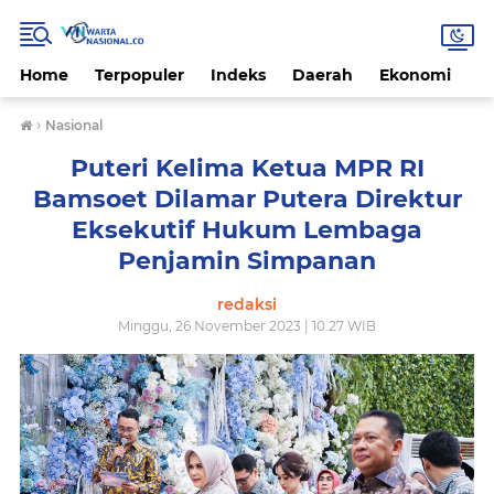
Home
Terpopuler
Indeks
Daerah
Ekonomi
H
›
Nasional
Puteri Kelima Ketua MPR RI
Bamsoet Dilamar Putera Direktur
Eksekutif Hukum Lembaga
Penjamin Simpanan
redaksi
Minggu, 26 November 2023 | 10.27 WIB