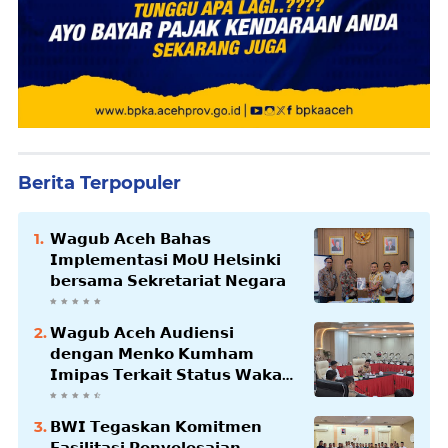
Berita Terpopuler
𝗪𝗮𝗴𝘂𝗯 𝗔𝗰𝗲𝗵 𝗕𝗮𝗵𝗮𝘀
𝗜𝗺𝗽𝗹𝗲𝗺𝗲𝗻𝘁𝗮𝘀𝗶 𝗠𝗼𝗨 𝗛𝗲𝗹𝘀𝗶𝗻𝗸𝗶
𝗯𝗲𝗿𝘀𝗮𝗺𝗮 𝗦𝗲𝗸𝗿𝗲𝘁𝗮𝗿𝗶𝗮𝘁 𝗡𝗲𝗴𝗮𝗿𝗮
𝗪𝗮𝗴𝘂𝗯 𝗔𝗰𝗲𝗵 𝗔𝘂𝗱𝗶𝗲𝗻𝘀𝗶
𝗱𝗲𝗻𝗴𝗮𝗻 𝗠𝗲𝗻𝗸𝗼 𝗞𝘂𝗺𝗵𝗮𝗺
𝗜𝗺𝗶𝗽𝗮𝘀 𝗧𝗲𝗿𝗸𝗮𝗶𝘁 𝗦𝘁𝗮𝘁𝘂𝘀 𝗪𝗮𝗸𝗮𝗳
𝗕𝗹𝗮𝗻𝗴𝗽𝗮𝗱𝗮𝗻𝗴
𝗕𝗪𝗜 𝗧𝗲𝗴𝗮𝘀𝗸𝗮𝗻 𝗞𝗼𝗺𝗶𝘁𝗺𝗲𝗻
𝗙𝗮𝘀𝗶𝗹𝗶𝘁𝗮𝘀𝗶 𝗣𝗲𝗻𝘆𝗲𝗹𝗲𝘀𝗮𝗶𝗮𝗻