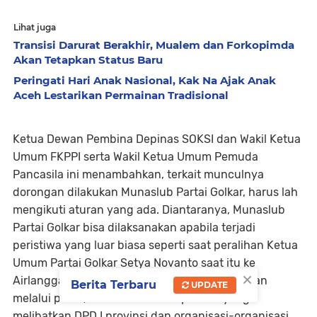
Lihat juga
Transisi Darurat Berakhir, Mualem dan Forkopimda
Akan Tetapkan Status Baru
Peringati Hari Anak Nasional, Kak Na Ajak Anak
Aceh Lestarikan Permainan Tradisional
Ketua Dewan Pembina Depinas SOKSI dan Wakil Ketua
Umum FKPPI serta Wakil Ketua Umum Pemuda
Pancasila ini menambahkan, terkait munculnya
dorongan dilakukan Munaslub Partai Golkar, harus lah
mengikuti aturan yang ada. Diantaranya, Munaslub
Partai Golkar bisa dilaksanakan apabila terjadi
peristiwa yang luar biasa seperti saat peralihan Ketua
Umum Partai Golkar Setya Novanto saat itu ke
×
Airlangga Hartarto. Dimana awalnya diputuskan
Berita Terbaru
UPDATE
melalui pleno, lalu dibawa ke Rapimnas yang
melibatkan DPD I provinsi dan organisasi-organisasi