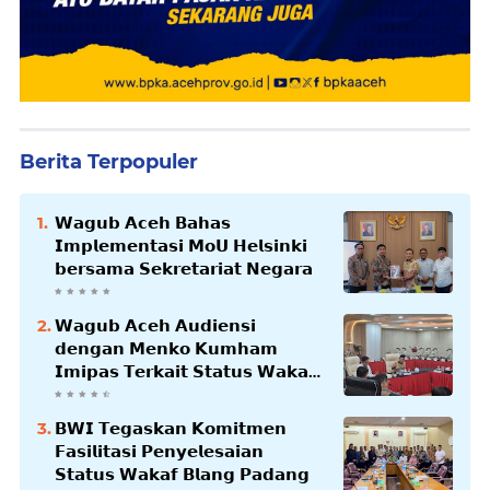
Berita Terpopuler
𝗪𝗮𝗴𝘂𝗯 𝗔𝗰𝗲𝗵 𝗕𝗮𝗵𝗮𝘀
𝗜𝗺𝗽𝗹𝗲𝗺𝗲𝗻𝘁𝗮𝘀𝗶 𝗠𝗼𝗨 𝗛𝗲𝗹𝘀𝗶𝗻𝗸𝗶
𝗯𝗲𝗿𝘀𝗮𝗺𝗮 𝗦𝗲𝗸𝗿𝗲𝘁𝗮𝗿𝗶𝗮𝘁 𝗡𝗲𝗴𝗮𝗿𝗮
𝗪𝗮𝗴𝘂𝗯 𝗔𝗰𝗲𝗵 𝗔𝘂𝗱𝗶𝗲𝗻𝘀𝗶
𝗱𝗲𝗻𝗴𝗮𝗻 𝗠𝗲𝗻𝗸𝗼 𝗞𝘂𝗺𝗵𝗮𝗺
𝗜𝗺𝗶𝗽𝗮𝘀 𝗧𝗲𝗿𝗸𝗮𝗶𝘁 𝗦𝘁𝗮𝘁𝘂𝘀 𝗪𝗮𝗸𝗮𝗳
𝗕𝗹𝗮𝗻𝗴𝗽𝗮𝗱𝗮𝗻𝗴
𝗕𝗪𝗜 𝗧𝗲𝗴𝗮𝘀𝗸𝗮𝗻 𝗞𝗼𝗺𝗶𝘁𝗺𝗲𝗻
𝗙𝗮𝘀𝗶𝗹𝗶𝘁𝗮𝘀𝗶 𝗣𝗲𝗻𝘆𝗲𝗹𝗲𝘀𝗮𝗶𝗮𝗻
𝗦𝘁𝗮𝘁𝘂𝘀 𝗪𝗮𝗸𝗮𝗳 𝗕𝗹𝗮𝗻𝗴 𝗣𝗮𝗱𝗮𝗻𝗴