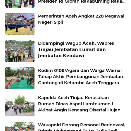
Presiden RI Gibran Rakabuming Raka
di Aceh Tengah
Pemerintah Aceh Angkat 228 Pegawai
Negeri Sipil
Didampingi Wagub 𝗔𝗰𝗲𝗵, Wapres
𝗧𝗶𝗻𝗷𝗮𝘂 𝗝𝗲𝗺𝗯𝗮𝘁𝗮𝗻 𝗟𝘂𝗺𝘂𝘁 𝗱𝗮𝗻
𝗝𝗲𝗺𝗯𝗮𝘁𝗮𝗻 𝗞𝗲𝗻𝗱𝗮𝘄𝗶
Kodim 0108/Agara dan Warga Warnai
Tahap Akhir Pembangunan Jembatan
Gantung di Ketambe Aceh Tenggara
Kapolda Aceh Tinjau Kerusakan
Rumah Dinas Aspol Lamteumen I
Akibat Angin Kencang Disertai Hujan
Wakapolri Dorong Personel Berinovasi,
Bripda Muhammad Putra Aulia Jadi