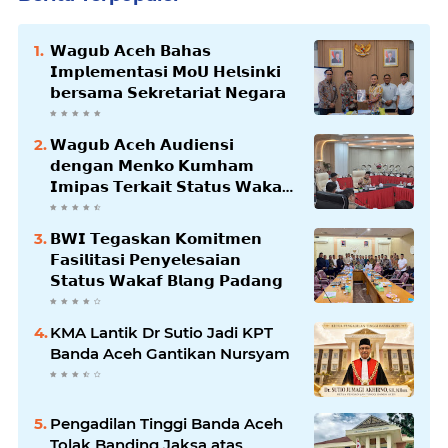
𝗪𝗮𝗴𝘂𝗯 𝗔𝗰𝗲𝗵 𝗕𝗮𝗵𝗮𝘀
𝗜𝗺𝗽𝗹𝗲𝗺𝗲𝗻𝘁𝗮𝘀𝗶 𝗠𝗼𝗨 𝗛𝗲𝗹𝘀𝗶𝗻𝗸𝗶
𝗯𝗲𝗿𝘀𝗮𝗺𝗮 𝗦𝗲𝗸𝗿𝗲𝘁𝗮𝗿𝗶𝗮𝘁 𝗡𝗲𝗴𝗮𝗿𝗮
𝗪𝗮𝗴𝘂𝗯 𝗔𝗰𝗲𝗵 𝗔𝘂𝗱𝗶𝗲𝗻𝘀𝗶
𝗱𝗲𝗻𝗴𝗮𝗻 𝗠𝗲𝗻𝗸𝗼 𝗞𝘂𝗺𝗵𝗮𝗺
𝗜𝗺𝗶𝗽𝗮𝘀 𝗧𝗲𝗿𝗸𝗮𝗶𝘁 𝗦𝘁𝗮𝘁𝘂𝘀 𝗪𝗮𝗸𝗮𝗳
𝗕𝗹𝗮𝗻𝗴𝗽𝗮𝗱𝗮𝗻𝗴
𝗕𝗪𝗜 𝗧𝗲𝗴𝗮𝘀𝗸𝗮𝗻 𝗞𝗼𝗺𝗶𝘁𝗺𝗲𝗻
𝗙𝗮𝘀𝗶𝗹𝗶𝘁𝗮𝘀𝗶 𝗣𝗲𝗻𝘆𝗲𝗹𝗲𝘀𝗮𝗶𝗮𝗻
𝗦𝘁𝗮𝘁𝘂𝘀 𝗪𝗮𝗸𝗮𝗳 𝗕𝗹𝗮𝗻𝗴 𝗣𝗮𝗱𝗮𝗻𝗴
KMA Lantik Dr Sutio Jadi KPT
Banda Aceh Gantikan Nursyam
Pengadilan Tinggi Banda Aceh
Tolak Banding Jaksa atas