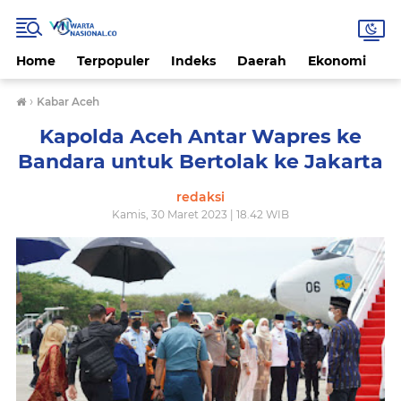
Home
Terpopuler
Indeks
Daerah
Ekonomi
H
›
Kabar Aceh
Kapolda Aceh Antar Wapres ke
Bandara untuk Bertolak ke Jakarta
redaksi
Kamis, 30 Maret 2023 | 18.42 WIB