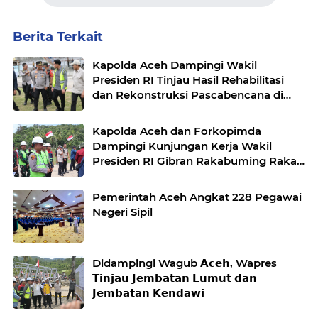
Berita Terkait
Kapolda Aceh Dampingi Wakil
Presiden RI Tinjau Hasil Rehabilitasi
dan Rekonstruksi Pascabencana di
Desa Kendawi, Gayo Lues
Kapolda Aceh dan Forkopimda
Dampingi Kunjungan Kerja Wakil
Presiden RI Gibran Rakabuming Raka
di Aceh Tengah
Pemerintah Aceh Angkat 228 Pegawai
Negeri Sipil
Didampingi Wagub 𝗔𝗰𝗲𝗵, Wapres
𝗧𝗶𝗻𝗷𝗮𝘂 𝗝𝗲𝗺𝗯𝗮𝘁𝗮𝗻 𝗟𝘂𝗺𝘂𝘁 𝗱𝗮𝗻
𝗝𝗲𝗺𝗯𝗮𝘁𝗮𝗻 𝗞𝗲𝗻𝗱𝗮𝘄𝗶