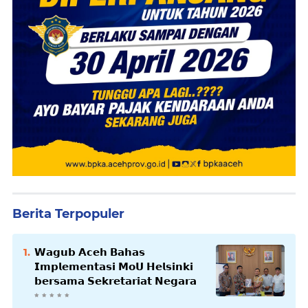
Berita Terpopuler
𝗪𝗮𝗴𝘂𝗯 𝗔𝗰𝗲𝗵 𝗕𝗮𝗵𝗮𝘀
𝗜𝗺𝗽𝗹𝗲𝗺𝗲𝗻𝘁𝗮𝘀𝗶 𝗠𝗼𝗨 𝗛𝗲𝗹𝘀𝗶𝗻𝗸𝗶
𝗯𝗲𝗿𝘀𝗮𝗺𝗮 𝗦𝗲𝗸𝗿𝗲𝘁𝗮𝗿𝗶𝗮𝘁 𝗡𝗲𝗴𝗮𝗿𝗮