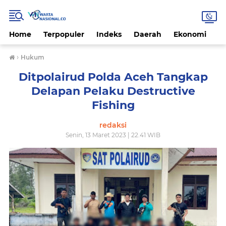
Home
Terpopuler
Indeks
Daerah
Ekonomi
H
›
Hukum
Ditpolairud Polda Aceh Tangkap
Delapan Pelaku Destructive
Fishing
redaksi
Senin, 13 Maret 2023 | 22.41 WIB