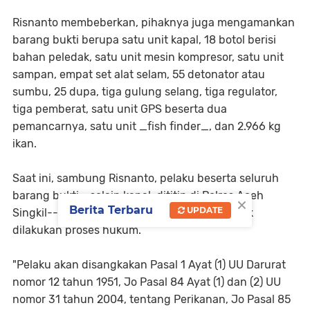
Risnanto membeberkan, pihaknya juga mengamankan
barang bukti berupa satu unit kapal, 18 botol berisi
bahan peledak, satu unit mesin kompresor, satu unit
sampan, empat set alat selam, 55 detonator atau
sumbu, 25 dupa, tiga gulung selang, tiga regulator,
tiga pemberat, satu unit GPS beserta dua
pemancarnya, satu unit _fish finder_, dan 2.966 kg
ikan.
Saat ini, sambung Risnanto, pelaku beserta seluruh
barang bukti--selain kapal, dititip di Polres Aceh
×
Berita Terbaru
UPDATE
Singkil--diamankan ke Mako Ditpolairud untuk
dilakukan proses hukum.
"Pelaku akan disangkakan Pasal 1 Ayat (1) UU Darurat
nomor 12 tahun 1951, Jo Pasal 84 Ayat (1) dan (2) UU
nomor 31 tahun 2004, tentang Perikanan, Jo Pasal 85