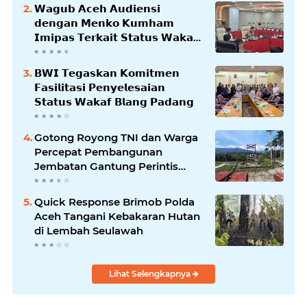
𝗪𝗮𝗴𝘂𝗯 𝗔𝗰𝗲𝗵 𝗔𝘂𝗱𝗶𝗲𝗻𝘀𝗶
𝗱𝗲𝗻𝗴𝗮𝗻 𝗠𝗲𝗻𝗸𝗼 𝗞𝘂𝗺𝗵𝗮𝗺
𝗜𝗺𝗶𝗽𝗮𝘀 𝗧𝗲𝗿𝗸𝗮𝗶𝘁 𝗦𝘁𝗮𝘁𝘂𝘀 𝗪𝗮𝗸𝗮𝗳
𝗕𝗹𝗮𝗻𝗴𝗽𝗮𝗱𝗮𝗻𝗴
𝗕𝗪𝗜 𝗧𝗲𝗴𝗮𝘀𝗸𝗮𝗻 𝗞𝗼𝗺𝗶𝘁𝗺𝗲𝗻
𝗙𝗮𝘀𝗶𝗹𝗶𝘁𝗮𝘀𝗶 𝗣𝗲𝗻𝘆𝗲𝗹𝗲𝘀𝗮𝗶𝗮𝗻
𝗦𝘁𝗮𝘁𝘂𝘀 𝗪𝗮𝗸𝗮𝗳 𝗕𝗹𝗮𝗻𝗴 𝗣𝗮𝗱𝗮𝗻𝗴
Gotong Royong TNI dan Warga
Percepat Pembangunan
Jembatan Gantung Perintis
Kuta Ujung Aceh Tenggara
Quick Response Brimob Polda
Aceh Tangani Kebakaran Hutan
di Lembah Seulawah
Lihat Selengkapnya