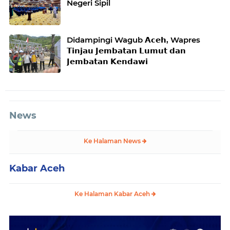
Negeri Sipil
Didampingi Wagub 𝗔𝗰𝗲𝗵, Wapres
𝗧𝗶𝗻𝗷𝗮𝘂 𝗝𝗲𝗺𝗯𝗮𝘁𝗮𝗻 𝗟𝘂𝗺𝘂𝘁 𝗱𝗮𝗻
𝗝𝗲𝗺𝗯𝗮𝘁𝗮𝗻 𝗞𝗲𝗻𝗱𝗮𝘄𝗶
News
Ke Halaman News
Kabar Aceh
Ke Halaman Kabar Aceh