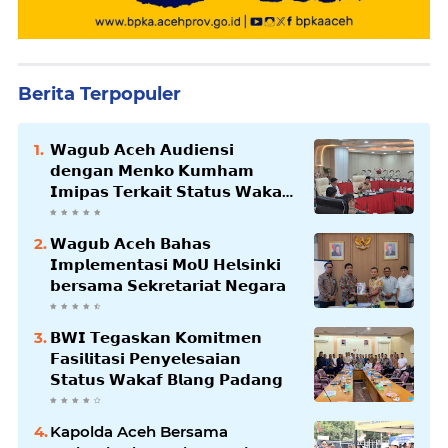
Berita Terpopuler
𝗪𝗮𝗴𝘂𝗯 𝗔𝗰𝗲𝗵 𝗔𝘂𝗱𝗶𝗲𝗻𝘀𝗶
𝗱𝗲𝗻𝗴𝗮𝗻 𝗠𝗲𝗻𝗸𝗼 𝗞𝘂𝗺𝗵𝗮𝗺
𝗜𝗺𝗶𝗽𝗮𝘀 𝗧𝗲𝗿𝗸𝗮𝗶𝘁 𝗦𝘁𝗮𝘁𝘂𝘀 𝗪𝗮𝗸𝗮𝗳
𝗕𝗹𝗮𝗻𝗴𝗽𝗮𝗱𝗮𝗻𝗴
𝗪𝗮𝗴𝘂𝗯 𝗔𝗰𝗲𝗵 𝗕𝗮𝗵𝗮𝘀
𝗜𝗺𝗽𝗹𝗲𝗺𝗲𝗻𝘁𝗮𝘀𝗶 𝗠𝗼𝗨 𝗛𝗲𝗹𝘀𝗶𝗻𝗸𝗶
𝗯𝗲𝗿𝘀𝗮𝗺𝗮 𝗦𝗲𝗸𝗿𝗲𝘁𝗮𝗿𝗶𝗮𝘁 𝗡𝗲𝗴𝗮𝗿𝗮
𝗕𝗪𝗜 𝗧𝗲𝗴𝗮𝘀𝗸𝗮𝗻 𝗞𝗼𝗺𝗶𝘁𝗺𝗲𝗻
𝗙𝗮𝘀𝗶𝗹𝗶𝘁𝗮𝘀𝗶 𝗣𝗲𝗻𝘆𝗲𝗹𝗲𝘀𝗮𝗶𝗮𝗻
𝗦𝘁𝗮𝘁𝘂𝘀 𝗪𝗮𝗸𝗮𝗳 𝗕𝗹𝗮𝗻𝗴 𝗣𝗮𝗱𝗮𝗻𝗴
Kapolda Aceh Bersama