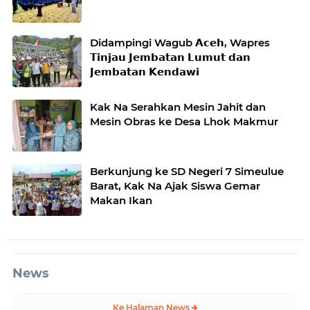
Didampingi Wagub 𝗔𝗰𝗲𝗵, Wapres
𝗧𝗶𝗻𝗷𝗮𝘂 𝗝𝗲𝗺𝗯𝗮𝘁𝗮𝗻 𝗟𝘂𝗺𝘂𝘁 𝗱𝗮𝗻
𝗝𝗲𝗺𝗯𝗮𝘁𝗮𝗻 𝗞𝗲𝗻𝗱𝗮𝘄𝗶
Kak Na Serahkan Mesin Jahit dan
Mesin Obras ke Desa Lhok Makmur
Berkunjung ke SD Negeri 7 Simeulue
Barat, Kak Na Ajak Siswa Gemar
Makan Ikan
News
Ke Halaman News