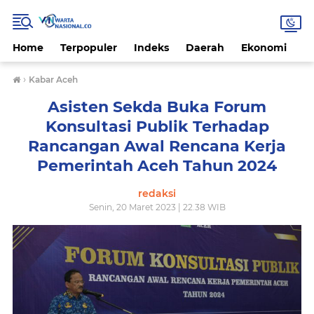
Home
Terpopuler
Indeks
Daerah
Ekonomi
H
›
Kabar Aceh
Asisten Sekda Buka Forum
Konsultasi Publik Terhadap
Rancangan Awal Rencana Kerja
Pemerintah Aceh Tahun 2024
redaksi
Senin, 20 Maret 2023 | 22.38 WIB