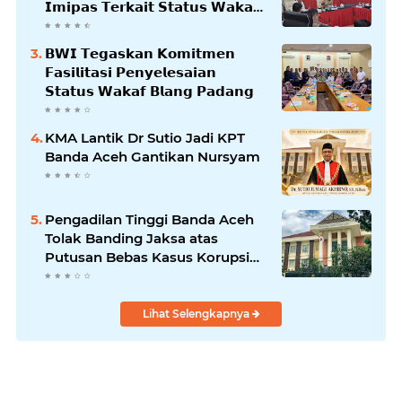
𝗜𝗺𝗶𝗽𝗮𝘀 𝗧𝗲𝗿𝗸𝗮𝗶𝘁 𝗦𝘁𝗮𝘁𝘂𝘀 𝗪𝗮𝗸𝗮𝗳
𝗕𝗹𝗮𝗻𝗴𝗽𝗮𝗱𝗮𝗻𝗴
𝗕𝗪𝗜 𝗧𝗲𝗴𝗮𝘀𝗸𝗮𝗻 𝗞𝗼𝗺𝗶𝘁𝗺𝗲𝗻
𝗙𝗮𝘀𝗶𝗹𝗶𝘁𝗮𝘀𝗶 𝗣𝗲𝗻𝘆𝗲𝗹𝗲𝘀𝗮𝗶𝗮𝗻
𝗦𝘁𝗮𝘁𝘂𝘀 𝗪𝗮𝗸𝗮𝗳 𝗕𝗹𝗮𝗻𝗴 𝗣𝗮𝗱𝗮𝗻𝗴
KMA Lantik Dr Sutio Jadi KPT
Banda Aceh Gantikan Nursyam
Pengadilan Tinggi Banda Aceh
Tolak Banding Jaksa atas
Putusan Bebas Kasus Korupsi
Wastafel
Lihat Selengkapnya