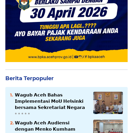
Berita Terpopuler
𝗪𝗮𝗴𝘂𝗯 𝗔𝗰𝗲𝗵 𝗕𝗮𝗵𝗮𝘀
𝗜𝗺𝗽𝗹𝗲𝗺𝗲𝗻𝘁𝗮𝘀𝗶 𝗠𝗼𝗨 𝗛𝗲𝗹𝘀𝗶𝗻𝗸𝗶
𝗯𝗲𝗿𝘀𝗮𝗺𝗮 𝗦𝗲𝗸𝗿𝗲𝘁𝗮𝗿𝗶𝗮𝘁 𝗡𝗲𝗴𝗮𝗿𝗮
𝗪𝗮𝗴𝘂𝗯 𝗔𝗰𝗲𝗵 𝗔𝘂𝗱𝗶𝗲𝗻𝘀𝗶
𝗱𝗲𝗻𝗴𝗮𝗻 𝗠𝗲𝗻𝗸𝗼 𝗞𝘂𝗺𝗵𝗮𝗺