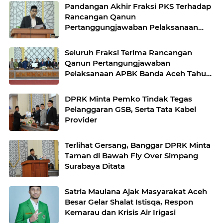
Pandangan Akhir Fraksi PKS Terhadap
Rancangan Qanun
Pertanggungjawaban Pelaksanaan
APBK Banda Aceh Tahun Anggaran
2025
Seluruh Fraksi Terima Rancangan
Qanun Pertangungjawaban
Pelaksanaan APBK Banda Aceh Tahun
Anggaran 2025
DPRK Minta Pemko Tindak Tegas
Pelanggaran GSB, Serta Tata Kabel
Provider
Terlihat Gersang, Banggar DPRK Minta
Taman di Bawah Fly Over Simpang
Surabaya Ditata
Satria Maulana Ajak Masyarakat Aceh
Besar Gelar Shalat Istisqa, Respon
Kemarau dan Krisis Air Irigasi