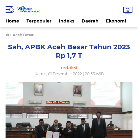
Home
Terpopuler
Indeks
Daerah
Ekonomi
H
›
Aceh Besar
Sah, APBK Aceh Besar Tahun 2023
Rp 1,7 T
redaksi
Kamis, 01 Desember 2022 | 20.53 WIB