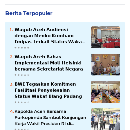
Berita Terpopuler
𝗪𝗮𝗴𝘂𝗯 𝗔𝗰𝗲𝗵 𝗔𝘂𝗱𝗶𝗲𝗻𝘀𝗶
𝗱𝗲𝗻𝗴𝗮𝗻 𝗠𝗲𝗻𝗸𝗼 𝗞𝘂𝗺𝗵𝗮𝗺
𝗜𝗺𝗶𝗽𝗮𝘀 𝗧𝗲𝗿𝗸𝗮𝗶𝘁 𝗦𝘁𝗮𝘁𝘂𝘀 𝗪𝗮𝗸𝗮𝗳
𝗕𝗹𝗮𝗻𝗴𝗽𝗮𝗱𝗮𝗻𝗴
𝗪𝗮𝗴𝘂𝗯 𝗔𝗰𝗲𝗵 𝗕𝗮𝗵𝗮𝘀
𝗜𝗺𝗽𝗹𝗲𝗺𝗲𝗻𝘁𝗮𝘀𝗶 𝗠𝗼𝗨 𝗛𝗲𝗹𝘀𝗶𝗻𝗸𝗶
𝗯𝗲𝗿𝘀𝗮𝗺𝗮 𝗦𝗲𝗸𝗿𝗲𝘁𝗮𝗿𝗶𝗮𝘁 𝗡𝗲𝗴𝗮𝗿𝗮
𝗕𝗪𝗜 𝗧𝗲𝗴𝗮𝘀𝗸𝗮𝗻 𝗞𝗼𝗺𝗶𝘁𝗺𝗲𝗻
𝗙𝗮𝘀𝗶𝗹𝗶𝘁𝗮𝘀𝗶 𝗣𝗲𝗻𝘆𝗲𝗹𝗲𝘀𝗮𝗶𝗮𝗻
𝗦𝘁𝗮𝘁𝘂𝘀 𝗪𝗮𝗸𝗮𝗳 𝗕𝗹𝗮𝗻𝗴 𝗣𝗮𝗱𝗮𝗻𝗴
Kapolda Aceh Bersama
Forkopimda Sambut Kunjungan
Kerja Wakil Presiden RI di
Kabupaten Bireuen