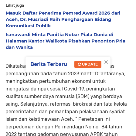
Lihat juga
Masuk Daftar Penerima Pemred Award 2026 dari
Aceh, Dr. Musriadi Raih Penghargaan Bidang
Komunikasi Publik
Ismawardi Minta Panitia Nobar Piala Dunia di
Halaman Kantor Walikota Pisahkan Penonton Pria
dan Wanita
×
Berita Terbaru
UPDATE
Dikatakan Iswanto, ada empat program prioritas
pembangunan pada tahun 2023 nanti. Di antaranya,
meningkatkan pertumbuhan ekonomi untuk
mengatasi dampak sosial Covid-19, peningkatan
kualitas sumber daya manusia (SDM) yang berdaya
saing. Selanjutnya, reformasi birokrasi dan tata kelola
pemerintahan dan pemantapan pelaksanaan syariat
Islam dan keistimewaan Aceh. ” Penetapan ini
berpedoman dengan Permendagri Nomor 84 tahun
2022 tentang pedoman penyusunan APBK tahun