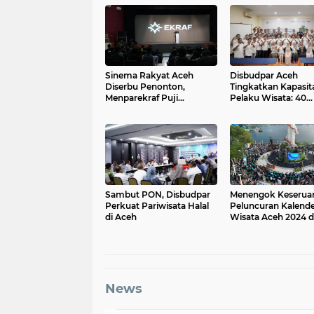
Sinema Rakyat Aceh
Disbudpar Aceh
Diserbu Penonton,
Tingkatkan Kapasit
Menparekraf Puji
Pelaku Wisata: 40
Kreativitas Anak Muda
Pengelola Ikuti Pel
Aceh
Intensif di Aceh Sing
Sambut PON, Disbudpar
Menengok Keserua
Perkuat Pariwisata Halal
Peluncuran Kalende
di Aceh
Wisata Aceh 2024 
Sabang Marine Festi
News