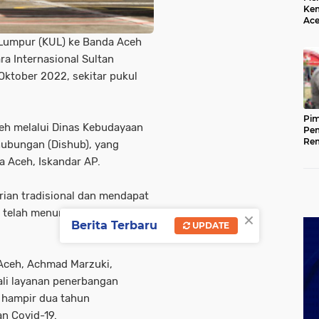
Kem
Ace
Mem
 Lumpur (KUL) ke Banda Aceh
da
ra Internasional Sultan
 Oktober 2022, sekitar pukul
Pim
h melalui Dinas Kebudayaan
Pem
Rem
hubungan (Dishub), yang
Kap
 Aceh, Iskandar AP.
Ada
Ke
ian tradisional dan mendapat
×
 telah menunggu di pintu
Berita Terbaru
UPDATE
 Aceh, Achmad Marzuki,
li layanan penerbangan
, hampir dua tahun
an Covid-19.