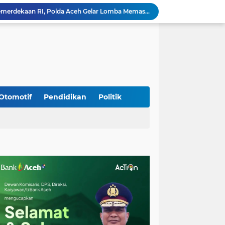
Meriahkan HUT Ke-81 Kemerdekaan RI, Polda Aceh Gelar Lomba Memasak Nasi Goreng dan Aneka Minuman
Babinsa Simpang Tiga Monitoring Harga Sembako, Pastikan Stabilitas dan Ketersediaan Bahan Pokok
Babinsa Lembah Seulawah Perkuat Sinergi dengan Tenaga Pendidik, Tekankan Pencegahan Kenakalan Remaja dan Bahaya Narkoba
Perkuat Kamtibmas, Babinsa Kuta Cot Glie Aktif Komsos Ajak Warga Jaga Ketertiban Desa
Kodim 0108/Agara Bersama Warga Gotong Royong percepat pembangunan Jembatan Gantung di Desa Gulo Aceh Tenggara
Babinsa Sukamakmur Tanamkan Semangat Belajar, Hadir Langsung di SMAN 1 untuk Motivasi Siswa
Jaga Stabilitas Wilayah, Koramil Montasik Intensifkan Patroli Keamanan di Desa Binaan
Pimpin Upacara Pembaretan 65 Bintara Remaja Brimob, Kapolda Aceh: Baret Adalah Simbol Kehormatan
Otomotif
Pendidikan
Politik
Kodim 0108/Agara Bersama Warga Percepat Pemasangan Tiang Pylon Jembatan Gantung di Desa Lawe Ger-Ger Aceh Tenggara
Rp 2,5 Triliun Dana Kementan untuk Bencana, Pemerintah Aceh kelola Rp 9,7 M