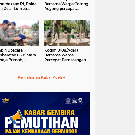
erdekaan RI, Polda
Bersama Warga Gotong
h Gelar Lomba
Royong percepat
asak Nasi Goreng
pembangunan
n Aneka Minuman
Jembatan Gantung di
Desa Gulo Aceh
Tenggara
pin Upacara
Kodim 0108/Agara
baretan 65 Bintara
Bersama Warga
aja Brimob,
Percepat Pemasangan
olda Aceh: Baret
Tiang Pylon Jembatan
lah Simbol
Gantung di Desa Lawe
hormatan
Ger-Ger Aceh Tenggara
Ke Halaman Kabar Aceh