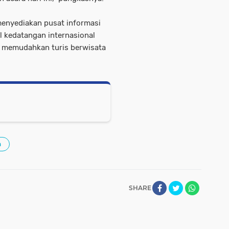
menyediakan pusat informasi
al kedatangan internasional
k memudahkan turis berwisata
h
SHARE