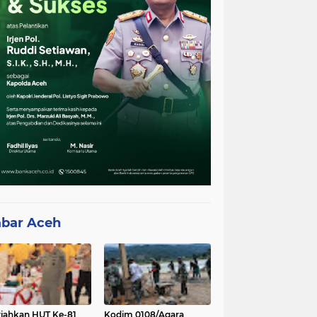
bar Aceh
iahkan HUT Ke-81
Kodim 0108/Agara