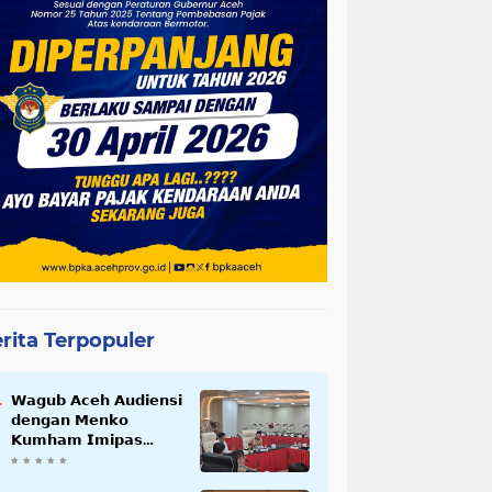
rita Terpopuler
𝗪𝗮𝗴𝘂𝗯 𝗔𝗰𝗲𝗵 𝗔𝘂𝗱𝗶𝗲𝗻𝘀𝗶
𝗱𝗲𝗻𝗴𝗮𝗻 𝗠𝗲𝗻𝗸𝗼
𝗞𝘂𝗺𝗵𝗮𝗺 𝗜𝗺𝗶𝗽𝗮𝘀
𝗧𝗲𝗿𝗸𝗮𝗶𝘁 𝗦𝘁𝗮𝘁𝘂𝘀 𝗪𝗮𝗸𝗮𝗳
𝗕𝗹𝗮𝗻𝗴𝗽𝗮𝗱𝗮𝗻𝗴