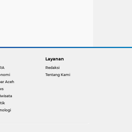
Layanan
RA
Redaksi
onomi
Tentang Kami
ar Aceh
ws
iwisata
itik
nologi