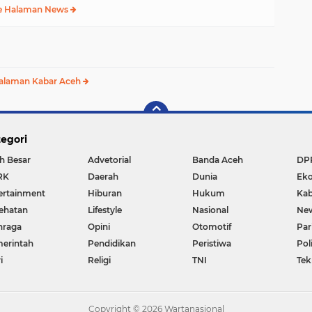
e Halaman News
alaman Kabar Aceh
egori
h Besar
Advetorial
Banda Aceh
DP
RK
Daerah
Dunia
Ek
ertainment
Hiburan
Hukum
Kab
ehatan
Lifestyle
Nasional
Ne
hraga
Opini
Otomotif
Par
erintah
Pendidikan
Peristiwa
Pol
i
Religi
TNI
Tek
Copyright ©
2026 Wartanasional