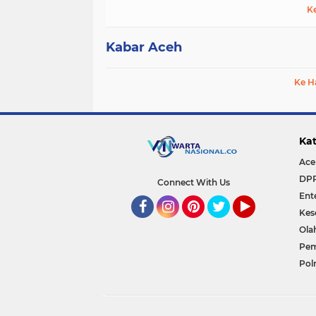
K
Kabar Aceh
Ke H
Kat
Ace
DP
Connect With Us
Ent
Kes
Facebook
Instagram
Pinterest
Twitter
YouTube
Ola
Pem
Polr