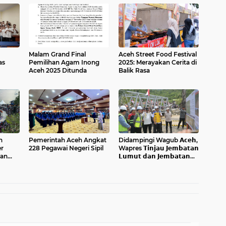
Malam Grand Final
Aceh Street Food Festival
as
Pemilihan Agam Inong
2025: Merayakan Cerita di
Aceh 2025 Ditunda
Balik Rasa
atihan
kil
n
Pemerintah Aceh Angkat
Didampingi Wagub 𝗔𝗰𝗲𝗵,
r
228 Pegawai Negeri Sipil
Wapres 𝗧𝗶𝗻𝗷𝗮𝘂 𝗝𝗲𝗺𝗯𝗮𝘁𝗮𝗻
dan
𝗟𝘂𝗺𝘂𝘁 𝗱𝗮𝗻 𝗝𝗲𝗺𝗯𝗮𝘁𝗮𝗻
val
𝗞𝗲𝗻𝗱𝗮𝘄𝗶