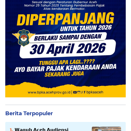
Berita Terpopuler
𝗪𝗮𝗴𝘂𝗯 𝗔𝗰𝗲𝗵 𝗔𝘂𝗱𝗶𝗲𝗻𝘀𝗶