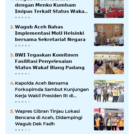
𝗱𝗲𝗻𝗴𝗮𝗻 𝗠𝗲𝗻𝗸𝗼 𝗞𝘂𝗺𝗵𝗮𝗺
𝗜𝗺𝗶𝗽𝗮𝘀 𝗧𝗲𝗿𝗸𝗮𝗶𝘁 𝗦𝘁𝗮𝘁𝘂𝘀 𝗪𝗮𝗸𝗮𝗳
𝗕𝗹𝗮𝗻𝗴𝗽𝗮𝗱𝗮𝗻𝗴
𝗪𝗮𝗴𝘂𝗯 𝗔𝗰𝗲𝗵 𝗕𝗮𝗵𝗮𝘀
𝗜𝗺𝗽𝗹𝗲𝗺𝗲𝗻𝘁𝗮𝘀𝗶 𝗠𝗼𝗨 𝗛𝗲𝗹𝘀𝗶𝗻𝗸𝗶
𝗯𝗲𝗿𝘀𝗮𝗺𝗮 𝗦𝗲𝗸𝗿𝗲𝘁𝗮𝗿𝗶𝗮𝘁 𝗡𝗲𝗴𝗮𝗿𝗮
𝗕𝗪𝗜 𝗧𝗲𝗴𝗮𝘀𝗸𝗮𝗻 𝗞𝗼𝗺𝗶𝘁𝗺𝗲𝗻
𝗙𝗮𝘀𝗶𝗹𝗶𝘁𝗮𝘀𝗶 𝗣𝗲𝗻𝘆𝗲𝗹𝗲𝘀𝗮𝗶𝗮𝗻
𝗦𝘁𝗮𝘁𝘂𝘀 𝗪𝗮𝗸𝗮𝗳 𝗕𝗹𝗮𝗻𝗴 𝗣𝗮𝗱𝗮𝗻𝗴
Kapolda Aceh Bersama
Forkopimda Sambut Kunjungan
Kerja Wakil Presiden RI di
Kabupaten Bireuen
Wapres Gibran Tinjau Lokasi
Bencana di Aceh, Didampingi
Wagub Dek Fadh