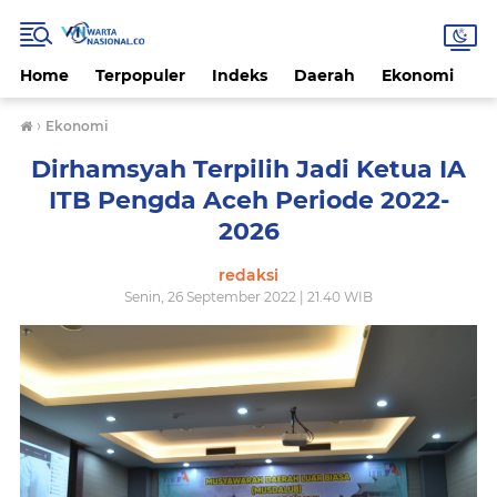
Home
Terpopuler
Indeks
Daerah
Ekonomi
H
›
Ekonomi
Dirhamsyah Terpilih Jadi Ketua IA
ITB Pengda Aceh Periode 2022-
2026
redaksi
Senin, 26 September 2022 | 21.40 WIB