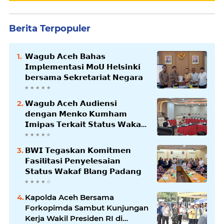
Berita Terpopuler
𝗪𝗮𝗴𝘂𝗯 𝗔𝗰𝗲𝗵 𝗕𝗮𝗵𝗮𝘀
𝗜𝗺𝗽𝗹𝗲𝗺𝗲𝗻𝘁𝗮𝘀𝗶 𝗠𝗼𝗨 𝗛𝗲𝗹𝘀𝗶𝗻𝗸𝗶
𝗯𝗲𝗿𝘀𝗮𝗺𝗮 𝗦𝗲𝗸𝗿𝗲𝘁𝗮𝗿𝗶𝗮𝘁 𝗡𝗲𝗴𝗮𝗿𝗮
𝗪𝗮𝗴𝘂𝗯 𝗔𝗰𝗲𝗵 𝗔𝘂𝗱𝗶𝗲𝗻𝘀𝗶
𝗱𝗲𝗻𝗴𝗮𝗻 𝗠𝗲𝗻𝗸𝗼 𝗞𝘂𝗺𝗵𝗮𝗺
𝗜𝗺𝗶𝗽𝗮𝘀 𝗧𝗲𝗿𝗸𝗮𝗶𝘁 𝗦𝘁𝗮𝘁𝘂𝘀 𝗪𝗮𝗸𝗮𝗳
𝗕𝗹𝗮𝗻𝗴𝗽𝗮𝗱𝗮𝗻𝗴
𝗕𝗪𝗜 𝗧𝗲𝗴𝗮𝘀𝗸𝗮𝗻 𝗞𝗼𝗺𝗶𝘁𝗺𝗲𝗻
𝗙𝗮𝘀𝗶𝗹𝗶𝘁𝗮𝘀𝗶 𝗣𝗲𝗻𝘆𝗲𝗹𝗲𝘀𝗮𝗶𝗮𝗻
𝗦𝘁𝗮𝘁𝘂𝘀 𝗪𝗮𝗸𝗮𝗳 𝗕𝗹𝗮𝗻𝗴 𝗣𝗮𝗱𝗮𝗻𝗴
Kapolda Aceh Bersama
Forkopimda Sambut Kunjungan
Kerja Wakil Presiden RI di