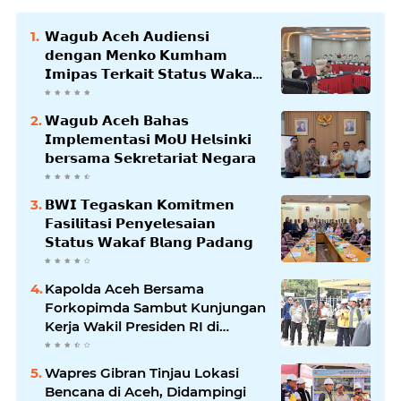
𝗪𝗮𝗴𝘂𝗯 𝗔𝗰𝗲𝗵 𝗔𝘂𝗱𝗶𝗲𝗻𝘀𝗶
𝗱𝗲𝗻𝗴𝗮𝗻 𝗠𝗲𝗻𝗸𝗼 𝗞𝘂𝗺𝗵𝗮𝗺
𝗜𝗺𝗶𝗽𝗮𝘀 𝗧𝗲𝗿𝗸𝗮𝗶𝘁 𝗦𝘁𝗮𝘁𝘂𝘀 𝗪𝗮𝗸𝗮𝗳
𝗕𝗹𝗮𝗻𝗴𝗽𝗮𝗱𝗮𝗻𝗴
𝗪𝗮𝗴𝘂𝗯 𝗔𝗰𝗲𝗵 𝗕𝗮𝗵𝗮𝘀
𝗜𝗺𝗽𝗹𝗲𝗺𝗲𝗻𝘁𝗮𝘀𝗶 𝗠𝗼𝗨 𝗛𝗲𝗹𝘀𝗶𝗻𝗸𝗶
𝗯𝗲𝗿𝘀𝗮𝗺𝗮 𝗦𝗲𝗸𝗿𝗲𝘁𝗮𝗿𝗶𝗮𝘁 𝗡𝗲𝗴𝗮𝗿𝗮
𝗕𝗪𝗜 𝗧𝗲𝗴𝗮𝘀𝗸𝗮𝗻 𝗞𝗼𝗺𝗶𝘁𝗺𝗲𝗻
𝗙𝗮𝘀𝗶𝗹𝗶𝘁𝗮𝘀𝗶 𝗣𝗲𝗻𝘆𝗲𝗹𝗲𝘀𝗮𝗶𝗮𝗻
𝗦𝘁𝗮𝘁𝘂𝘀 𝗪𝗮𝗸𝗮𝗳 𝗕𝗹𝗮𝗻𝗴 𝗣𝗮𝗱𝗮𝗻𝗴
Kapolda Aceh Bersama
Forkopimda Sambut Kunjungan
Kerja Wakil Presiden RI di
Kabupaten Bireuen
Wapres Gibran Tinjau Lokasi
Bencana di Aceh, Didampingi