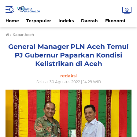
Home
Terpopuler
Indeks
Daerah
Ekonomi
H
›
Kabar Aceh
General Manager PLN Aceh Temui
PJ Gubernur Paparkan Kondisi
Kelistrikan di Aceh
redaksi
Selasa, 30 Agustus 2022 | 14.29 WIB