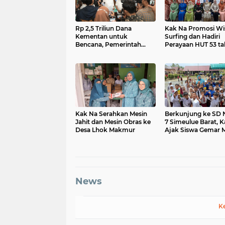
Rp 2,5 Triliun Dana
Kak Na Promosi Wi
Kementan untuk
Surfing dan Hadiri
Bencana, Pemerintah
Perayaan HUT 53 t
Aceh kelola Rp 9,7 M
BAS Simeulue
Kak Na Serahkan Mesin
Berkunjung ke SD 
Jahit dan Mesin Obras ke
7 Simeulue Barat, 
Desa Lhok Makmur
Ajak Siswa Gemar 
Ikan
News
K