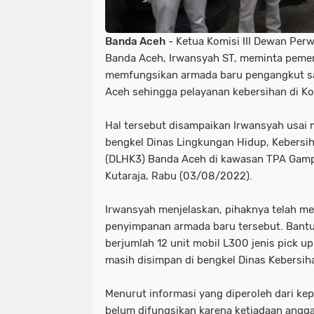
Banda Aceh
- Ketua Komisi III Dewan Per
Banda Aceh, Irwansyah ST, meminta pemer
memfungsikan armada baru pengangkut s
Aceh sehingga pelayanan kebersihan di Ko
Hal tersebut disampaikan Irwansyah usai 
bengkel Dinas Lingkungan Hidup, Kebersi
(DLHK3) Banda Aceh di kawasan TPA Gam
Kutaraja, Rabu (03/08/2022).
Irwansyah menjelaskan, pihaknya telah me
penyimpanan armada baru tersebut. Bantu
berjumlah 12 unit mobil L300 jenis pick u
masih disimpan di bengkel Dinas Kebersi
Menurut informasi yang diperoleh dari kepa
belum difungsikan karena ketiadaan ang