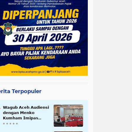
rita Terpopuler
𝗪𝗮𝗴𝘂𝗯 𝗔𝗰𝗲𝗵 𝗔𝘂𝗱𝗶𝗲𝗻𝘀𝗶
𝗱𝗲𝗻𝗴𝗮𝗻 𝗠𝗲𝗻𝗸𝗼
𝗞𝘂𝗺𝗵𝗮𝗺 𝗜𝗺𝗶𝗽𝗮𝘀
𝗧𝗲𝗿𝗸𝗮𝗶𝘁 𝗦𝘁𝗮𝘁𝘂𝘀 𝗪𝗮𝗸𝗮𝗳
𝗕𝗹𝗮𝗻𝗴𝗽𝗮𝗱𝗮𝗻𝗴