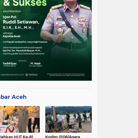
bar Aceh
iahkan HUT Ke-81
Kodim 0108/Agara