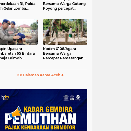
erdekaan RI, Polda
Bersama Warga Gotong
h Gelar Lomba
Royong percepat
asak Nasi Goreng
pembangunan
n Aneka Minuman
Jembatan Gantung di
Desa Gulo Aceh
Tenggara
pin Upacara
Kodim 0108/Agara
baretan 65 Bintara
Bersama Warga
aja Brimob,
Percepat Pemasangan
olda Aceh: Baret
Tiang Pylon Jembatan
lah Simbol
Gantung di Desa Lawe
hormatan
Ger-Ger Aceh Tenggara
Ke Halaman Kabar Aceh