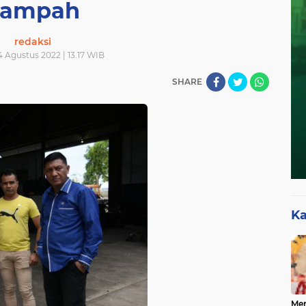
Sampah
redaksi
 Agustus 2022 | 13.17 WIB
SHARE
Ka
Mer