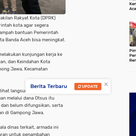
Kem
Ace
Mem
wakilan Rakyat Kota (DPRK)
da
intah kota agar segera
ampah bantuan Pemerintah
ta Banda Aceh bisa meningkat.
Pim
melakukan kunjungan kerja ke
Pem
Rem
han, dan Keindahan Kota
Kap
pong Jawa, Kecamatan
Ada
Ke
×
Berita Terbaru
UPDATE
lihat langsung tempat
an melalui dana Otsus itu
p dan belum difungsikan, serta
han di Gampong Jawa.
la dinas terkait, armada ini
garan untuk penambahan