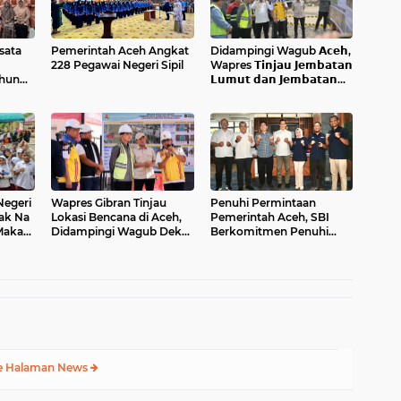
sata
Pemerintah Aceh Angkat
Didampingi Wagub 𝗔𝗰𝗲𝗵,
228 Pegawai Negeri Sipil
Wapres 𝗧𝗶𝗻𝗷𝗮𝘂 𝗝𝗲𝗺𝗯𝗮𝘁𝗮𝗻
ahun
𝗟𝘂𝗺𝘂𝘁 𝗱𝗮𝗻 𝗝𝗲𝗺𝗯𝗮𝘁𝗮𝗻
𝗞𝗲𝗻𝗱𝗮𝘄𝗶
Negeri
Wapres Gibran Tinjau
Penuhi Permintaan
Kak Na
Lokasi Bencana di Aceh,
Pemerintah Aceh, SBI
Makan
Didampingi Wagub Dek
Berkomitmen Penuhi
Fadh
Kebutuhan Semen di
Aceh
e Halaman News