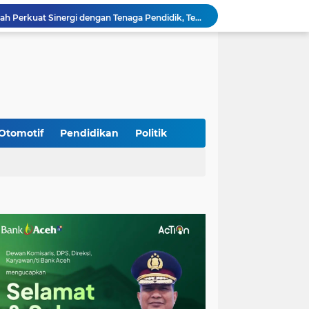
Babinsa Lembah Seulawah Perkuat Sinergi dengan Tenaga Pendidik, Tekankan Pencegahan Kenakalan Remaja dan Bahaya Narkoba
Perkuat Kamtibmas, Babinsa Kuta Cot Glie Aktif Komsos Ajak Warga Jaga Ketertiban Desa
Kodim 0108/Agara Bersama Warga Gotong Royong percepat pembangunan Jembatan Gantung di Desa Gulo Aceh Tenggara
Babinsa Sukamakmur Tanamkan Semangat Belajar, Hadir Langsung di SMAN 1 untuk Motivasi Siswa
Jaga Stabilitas Wilayah, Koramil Montasik Intensifkan Patroli Keamanan di Desa Binaan
Pimpin Upacara Pembaretan 65 Bintara Remaja Brimob, Kapolda Aceh: Baret Adalah Simbol Kehormatan
Kodim 0108/Agara Bersama Warga Percepat Pemasangan Tiang Pylon Jembatan Gantung di Desa Lawe Ger-Ger Aceh Tenggara
Rp 2,5 Triliun Dana Kementan untuk Bencana, Pemerintah Aceh kelola Rp 9,7 M
Otomotif
Pendidikan
Politik
Meriahkan HUT Ke-81 Kemerdekaan RI, Polda Aceh Gelar Lomba Memasak Nasi Goreng dan Aneka Minuman
Babinsa Simpang Tiga Monitoring Harga Sembako, Pastikan Stabilitas dan Ketersediaan Bahan Pokok