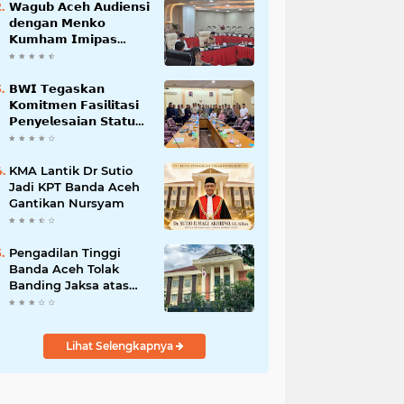
𝗪𝗮𝗴𝘂𝗯 𝗔𝗰𝗲𝗵 𝗔𝘂𝗱𝗶𝗲𝗻𝘀𝗶
𝗱𝗲𝗻𝗴𝗮𝗻 𝗠𝗲𝗻𝗸𝗼
𝗞𝘂𝗺𝗵𝗮𝗺 𝗜𝗺𝗶𝗽𝗮𝘀
𝗧𝗲𝗿𝗸𝗮𝗶𝘁 𝗦𝘁𝗮𝘁𝘂𝘀 𝗪𝗮𝗸𝗮𝗳
𝗕𝗹𝗮𝗻𝗴𝗽𝗮𝗱𝗮𝗻𝗴
𝗕𝗪𝗜 𝗧𝗲𝗴𝗮𝘀𝗸𝗮𝗻
𝗞𝗼𝗺𝗶𝘁𝗺𝗲𝗻 𝗙𝗮𝘀𝗶𝗹𝗶𝘁𝗮𝘀𝗶
𝗣𝗲𝗻𝘆𝗲𝗹𝗲𝘀𝗮𝗶𝗮𝗻 𝗦𝘁𝗮𝘁𝘂𝘀
𝗪𝗮𝗸𝗮𝗳 𝗕𝗹𝗮𝗻𝗴 𝗣𝗮𝗱𝗮𝗻𝗴
KMA Lantik Dr Sutio
Jadi KPT Banda Aceh
Gantikan Nursyam
Pengadilan Tinggi
Banda Aceh Tolak
Banding Jaksa atas
Putusan Bebas Kasus
Korupsi Wastafel
Lihat Selengkapnya