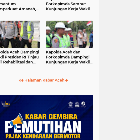
mentum
Forkopimda Sambut
mperkuat Amanah,
Kunjungan Kerja Wakil
numbuhkan
Presiden RI di
erkahan Bagi Aceh
Kabupaten Bireuen
olda Aceh Dampingi
Kapolda Aceh dan
il Presiden RI Tinjau
Forkopimda Dampingi
il Rehabilitasi dan
Kunjungan Kerja Wakil
onstruksi
Presiden RI Gibran
cabencana di Desa
Rakabuming Raka di
dawi, Gayo Lues
Aceh Tengah
Ke Halaman Kabar Aceh