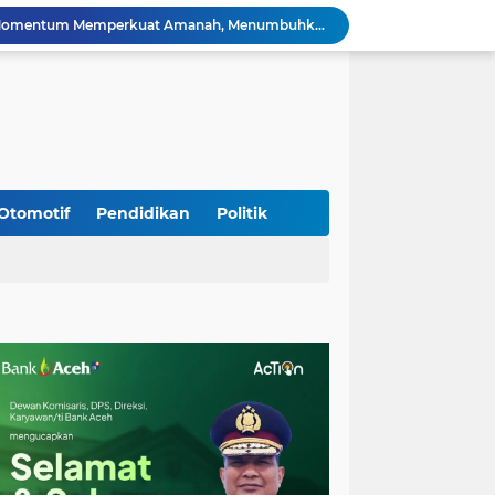
HUT ke-53 Bank Aceh: Momentum Memperkuat Amanah, Menumbuhkan Keberkahan Bagi Aceh
Silaturahmi Lintas Sektor di Kuta Alam, TNI–Polri dan Desa Perkokoh Kebersamaan
Babinsa Peukan Bada Hadiri Rapat Lanjutan HUT RI ke-81, Perkuat Sinergi Lintas Sektor
jid Raya Gelar Acara Lepas Sambut Danramil
Dukung Generasi Sehat, Babinsa Seulimeum Dampingi Imunisasi Campak di Tanoh Abee
Di Pinggir Sawah, Babinsa Lhoong Pererat Kedekatan dengan Masyarakat Desa Gle Bruek
Kapolda Aceh Bersama Forkopimda Sambut Kunjungan Kerja Wakil Presiden RI di Kabupaten Bireuen
Kapolda Aceh Dampingi Wakil Presiden RI Tinjau Hasil Rehabilitasi dan Rekonstruksi Pascabencana di Desa Kendawi, Gayo Lues
Otomotif
Pendidikan
Politik
Kapolda Aceh dan Forkopimda Dampingi Kunjungan Kerja Wakil Presiden RI Gibran Rakabuming Raka di Aceh Tengah
Kak Na Promosi Wisata Surfing dan Hadiri Perayaan HUT 53 tahun BAS Simeulue