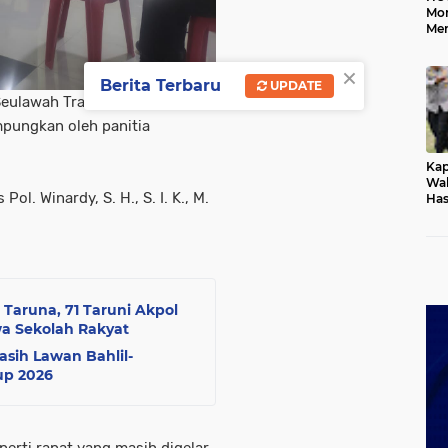
Mo
Me
Me
Keb
×
Berita Terbaru
UPDATE
Seulawah Trail Adventure 2022,
mpungkan oleh panitia
Kap
Wak
. Winardy, S. H., S. I. K., M.
Has
Rek
Pas
Ken
 Taruna, 71 Taruni Akpol
a Sekolah Rakyat
asih Lawan Bahlil-
up 2026
erti rapat yang masih digelar