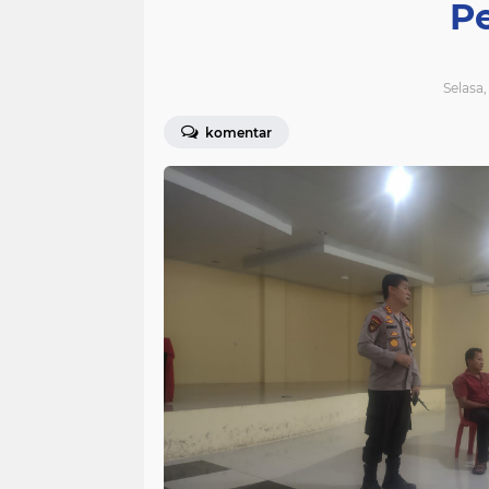
P
Selasa,
komentar