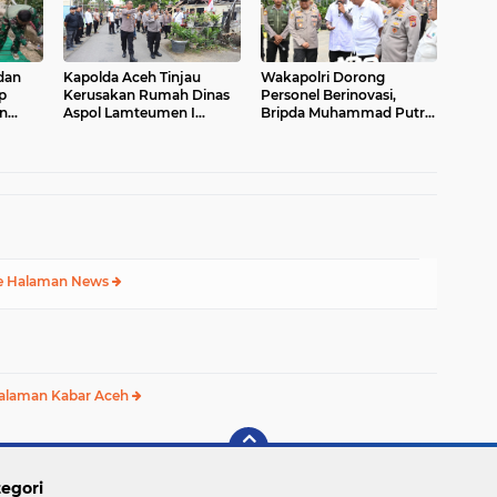
dan
Kapolda Aceh Tinjau
Wakapolri Dorong
p
Kerusakan Rumah Dinas
Personel Berinovasi,
n
Aspol Lamteumen I
Bripda Muhammad Putra
di
Akibat Angin Kencang
Aulia Jadi Contoh Nyata
ggara
Disertai Hujan
e Halaman News
alaman Kabar Aceh
egori