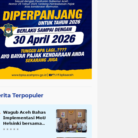
rita Terpopuler
𝗪𝗮𝗴𝘂𝗯 𝗔𝗰𝗲𝗵 𝗕𝗮𝗵𝗮𝘀
𝗜𝗺𝗽𝗹𝗲𝗺𝗲𝗻𝘁𝗮𝘀𝗶 𝗠𝗼𝗨
𝗛𝗲𝗹𝘀𝗶𝗻𝗸𝗶 𝗯𝗲𝗿𝘀𝗮𝗺𝗮
𝗦𝗲𝗸𝗿𝗲𝘁𝗮𝗿𝗶𝗮𝘁 𝗡𝗲𝗴𝗮𝗿𝗮