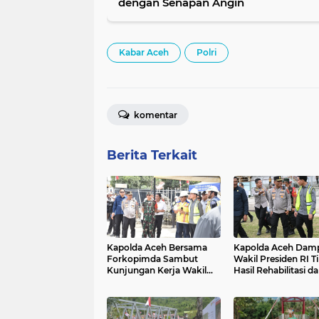
dengan Senapan Angin
Kabar Aceh
Polri
komentar
Berita Terkait
Kapolda Aceh Bersama
Kapolda Aceh Damp
Forkopimda Sambut
Wakil Presiden RI T
Kunjungan Kerja Wakil
Hasil Rehabilitasi d
Presiden RI di Kabupaten
Rekonstruksi
Bireuen
Pascabencana di D
Kendawi, Gayo Lue