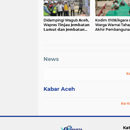
Didampingi Wagub 𝗔𝗰𝗲𝗵,
Kodim 0108/Agara 
Wapres 𝗧𝗶𝗻𝗷𝗮𝘂 𝗝𝗲𝗺𝗯𝗮𝘁𝗮𝗻
Warga Warnai Taha
𝗟𝘂𝗺𝘂𝘁 𝗱𝗮𝗻 𝗝𝗲𝗺𝗯𝗮𝘁𝗮𝗻
Akhir Pembanguna
𝗞𝗲𝗻𝗱𝗮𝘄𝗶
Jembatan Gantung 
Ketambe Aceh Ten
News
K
Kabar Aceh
Ke H
Kat