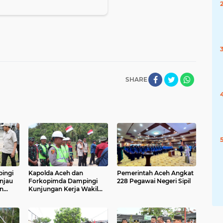
SHARE
ingi
Kapolda Aceh dan
Pemerintah Aceh Angkat
injau
Forkopimda Dampingi
228 Pegawai Negeri Sipil
an
Kunjungan Kerja Wakil
Presiden RI Gibran
esa
Rakabuming Raka di
s
Aceh Tengah