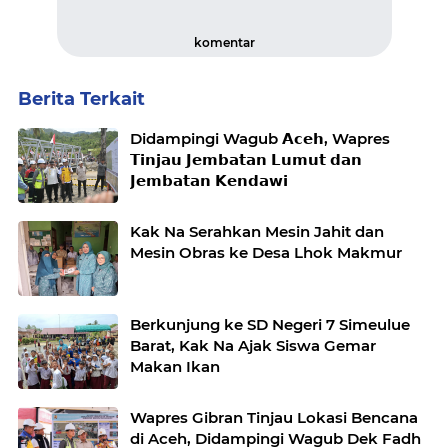
komentar
Berita Terkait
Didampingi Wagub 𝗔𝗰𝗲𝗵, Wapres
𝗧𝗶𝗻𝗷𝗮𝘂 𝗝𝗲𝗺𝗯𝗮𝘁𝗮𝗻 𝗟𝘂𝗺𝘂𝘁 𝗱𝗮𝗻
𝗝𝗲𝗺𝗯𝗮𝘁𝗮𝗻 𝗞𝗲𝗻𝗱𝗮𝘄𝗶
Kak Na Serahkan Mesin Jahit dan
Mesin Obras ke Desa Lhok Makmur
Berkunjung ke SD Negeri 7 Simeulue
Barat, Kak Na Ajak Siswa Gemar
Makan Ikan
Wapres Gibran Tinjau Lokasi Bencana
di Aceh, Didampingi Wagub Dek Fadh