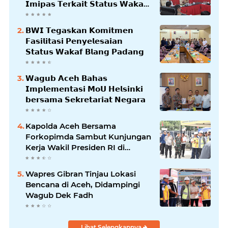
𝗜𝗺𝗶𝗽𝗮𝘀 𝗧𝗲𝗿𝗸𝗮𝗶𝘁 𝗦𝘁𝗮𝘁𝘂𝘀 𝗪𝗮𝗸𝗮𝗳
𝗕𝗹𝗮𝗻𝗴𝗽𝗮𝗱𝗮𝗻𝗴
𝗕𝗪𝗜 𝗧𝗲𝗴𝗮𝘀𝗸𝗮𝗻 𝗞𝗼𝗺𝗶𝘁𝗺𝗲𝗻
𝗙𝗮𝘀𝗶𝗹𝗶𝘁𝗮𝘀𝗶 𝗣𝗲𝗻𝘆𝗲𝗹𝗲𝘀𝗮𝗶𝗮𝗻
𝗦𝘁𝗮𝘁𝘂𝘀 𝗪𝗮𝗸𝗮𝗳 𝗕𝗹𝗮𝗻𝗴 𝗣𝗮𝗱𝗮𝗻𝗴
𝗪𝗮𝗴𝘂𝗯 𝗔𝗰𝗲𝗵 𝗕𝗮𝗵𝗮𝘀
𝗜𝗺𝗽𝗹𝗲𝗺𝗲𝗻𝘁𝗮𝘀𝗶 𝗠𝗼𝗨 𝗛𝗲𝗹𝘀𝗶𝗻𝗸𝗶
𝗯𝗲𝗿𝘀𝗮𝗺𝗮 𝗦𝗲𝗸𝗿𝗲𝘁𝗮𝗿𝗶𝗮𝘁 𝗡𝗲𝗴𝗮𝗿𝗮
Kapolda Aceh Bersama
Forkopimda Sambut Kunjungan
Kerja Wakil Presiden RI di
Kabupaten Bireuen
Wapres Gibran Tinjau Lokasi
Bencana di Aceh, Didampingi
Wagub Dek Fadh
Lihat Selengkapnya