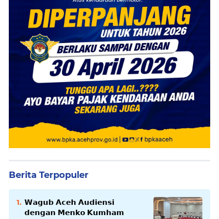
Berita Terpopuler
𝗪𝗮𝗴𝘂𝗯 𝗔𝗰𝗲𝗵 𝗔𝘂𝗱𝗶𝗲𝗻𝘀𝗶
𝗱𝗲𝗻𝗴𝗮𝗻 𝗠𝗲𝗻𝗸𝗼 𝗞𝘂𝗺𝗵𝗮𝗺