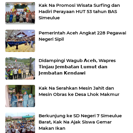
Kak Na Promosi Wisata Surfing dan
Hadiri Perayaan HUT 53 tahun BAS
Simeulue
Pemerintah Aceh Angkat 228 Pegawai
Negeri Sipil
Didampingi Wagub 𝗔𝗰𝗲𝗵, Wapres
𝗧𝗶𝗻𝗷𝗮𝘂 𝗝𝗲𝗺𝗯𝗮𝘁𝗮𝗻 𝗟𝘂𝗺𝘂𝘁 𝗱𝗮𝗻
𝗝𝗲𝗺𝗯𝗮𝘁𝗮𝗻 𝗞𝗲𝗻𝗱𝗮𝘄𝗶
Kak Na Serahkan Mesin Jahit dan
Mesin Obras ke Desa Lhok Makmur
Berkunjung ke SD Negeri 7 Simeulue
Barat, Kak Na Ajak Siswa Gemar
Makan Ikan