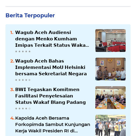
Berita Terpopuler
𝗪𝗮𝗴𝘂𝗯 𝗔𝗰𝗲𝗵 𝗔𝘂𝗱𝗶𝗲𝗻𝘀𝗶
𝗱𝗲𝗻𝗴𝗮𝗻 𝗠𝗲𝗻𝗸𝗼 𝗞𝘂𝗺𝗵𝗮𝗺
𝗜𝗺𝗶𝗽𝗮𝘀 𝗧𝗲𝗿𝗸𝗮𝗶𝘁 𝗦𝘁𝗮𝘁𝘂𝘀 𝗪𝗮𝗸𝗮𝗳
𝗕𝗹𝗮𝗻𝗴𝗽𝗮𝗱𝗮𝗻𝗴
𝗪𝗮𝗴𝘂𝗯 𝗔𝗰𝗲𝗵 𝗕𝗮𝗵𝗮𝘀
𝗜𝗺𝗽𝗹𝗲𝗺𝗲𝗻𝘁𝗮𝘀𝗶 𝗠𝗼𝗨 𝗛𝗲𝗹𝘀𝗶𝗻𝗸𝗶
𝗯𝗲𝗿𝘀𝗮𝗺𝗮 𝗦𝗲𝗸𝗿𝗲𝘁𝗮𝗿𝗶𝗮𝘁 𝗡𝗲𝗴𝗮𝗿𝗮
𝗕𝗪𝗜 𝗧𝗲𝗴𝗮𝘀𝗸𝗮𝗻 𝗞𝗼𝗺𝗶𝘁𝗺𝗲𝗻
𝗙𝗮𝘀𝗶𝗹𝗶𝘁𝗮𝘀𝗶 𝗣𝗲𝗻𝘆𝗲𝗹𝗲𝘀𝗮𝗶𝗮𝗻
𝗦𝘁𝗮𝘁𝘂𝘀 𝗪𝗮𝗸𝗮𝗳 𝗕𝗹𝗮𝗻𝗴 𝗣𝗮𝗱𝗮𝗻𝗴
Kapolda Aceh Bersama
Forkopimda Sambut Kunjungan
Kerja Wakil Presiden RI di