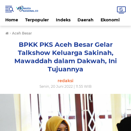
Home
Terpopuler
Indeks
Daerah
Ekonomi
H
›
Aceh Besar
BPKK PKS Aceh Besar Gelar
Talkshow Keluarga Sakinah,
Mawaddah dalam Dakwah, Ini
Tujuannya
redaksi
Senin, 20 Juni 2022 | 11.55 WIB