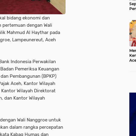
Sep
Pem
Ace
kal bidang ekonomi dan
 pertemuan dengan Wali
lik Mahmud Al Haythar pada
nggroe, Lampeunereut, Aceh
Mer
Kem
Ace
 Bank Indonesia Perwakilan
Mem
, Badan Pemeriksa Keuangan
da
n dan Pembangunan (BPKP)
Pajak Aceh, Kantor Wilayah
 Kantor Wilayah Direktorat
, dan Kantor Wilayah
 dengan Wali Nanggroe untuk
kan dalam rangka percepatan
” kata Kabag Humas dan