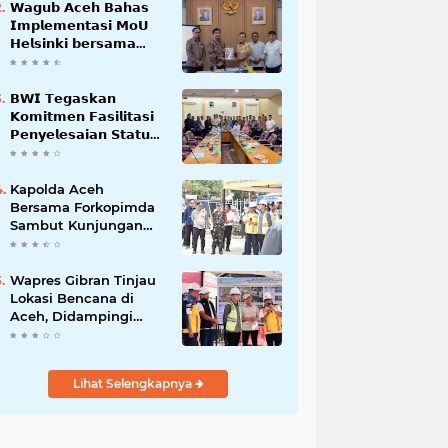
𝗪𝗮𝗴𝘂𝗯 𝗔𝗰𝗲𝗵 𝗕𝗮𝗵𝗮𝘀
𝗜𝗺𝗽𝗹𝗲𝗺𝗲𝗻𝘁𝗮𝘀𝗶 𝗠𝗼𝗨
𝗛𝗲𝗹𝘀𝗶𝗻𝗸𝗶 𝗯𝗲𝗿𝘀𝗮𝗺𝗮
𝗦𝗲𝗸𝗿𝗲𝘁𝗮𝗿𝗶𝗮𝘁 𝗡𝗲𝗴𝗮𝗿𝗮
𝗕𝗪𝗜 𝗧𝗲𝗴𝗮𝘀𝗸𝗮𝗻
𝗞𝗼𝗺𝗶𝘁𝗺𝗲𝗻 𝗙𝗮𝘀𝗶𝗹𝗶𝘁𝗮𝘀𝗶
𝗣𝗲𝗻𝘆𝗲𝗹𝗲𝘀𝗮𝗶𝗮𝗻 𝗦𝘁𝗮𝘁𝘂𝘀
𝗪𝗮𝗸𝗮𝗳 𝗕𝗹𝗮𝗻𝗴 𝗣𝗮𝗱𝗮𝗻𝗴
Kapolda Aceh
Bersama Forkopimda
Sambut Kunjungan
Kerja Wakil Presiden
RI di Kabupaten
Bireuen
Wapres Gibran Tinjau
Lokasi Bencana di
Aceh, Didampingi
Wagub Dek Fadh
Lihat Selengkapnya