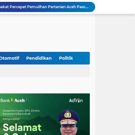
Mualem dan Mentan Sepakat Percepat Pemulihan Pertanian Aceh Pascabencana
Rp 2,5 Triliun Dana Kementan untuk Bencana, Pemerintah Aceh kelola Rp 9,7 M
Meriahkan HUT Ke-81 Kemerdekaan RI, Polda Aceh Gelar Lomba Memasak Nasi Goreng dan Aneka Minuman
Babinsa Simpang Tiga Monitoring Harga Sembako, Pastikan Stabilitas dan Ketersediaan Bahan Pokok
Babinsa Lembah Seulawah Perkuat Sinergi dengan Tenaga Pendidik, Tekankan Pencegahan Kenakalan Remaja dan Bahaya Narkoba
Perkuat Kamtibmas, Babinsa Kuta Cot Glie Aktif Komsos Ajak Warga Jaga Ketertiban Desa
Kodim 0108/Agara Bersama Warga Gotong Royong percepat pembangunan Jembatan Gantung di Desa Gulo Aceh Tenggara
Babinsa Sukamakmur Tanamkan Semangat Belajar, Hadir Langsung di SMAN 1 untuk Motivasi Siswa
Otomotif
Pendidikan
Politik
Jaga Stabilitas Wilayah, Koramil Montasik Intensifkan Patroli Keamanan di Desa Binaan
Kodim 0108/Agara terus kebut pembangunan jembatan Gantung di Ds. Kumbang Jaya, Aceh Tenggara