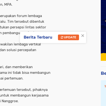
un, MPA.
 merupakan forum lembaga
lalu. Tim tersebut dibentuk
kan persepsi lintas sektor
an pembangunan Aceh.
×
Berita Terbaru
UPDATE
wakilan lembaga vertikal
dan solusi percepatan
ari, dan memberikan
ama ini tidak bisa membangun
Be
sai pertemuan.
ertemuan tersebut, pihaknya
t untuk membangun kerjasama
i Nanggroe.