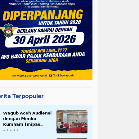
rita Terpopuler
𝗪𝗮𝗴𝘂𝗯 𝗔𝗰𝗲𝗵 𝗔𝘂𝗱𝗶𝗲𝗻𝘀𝗶
𝗱𝗲𝗻𝗴𝗮𝗻 𝗠𝗲𝗻𝗸𝗼
𝗞𝘂𝗺𝗵𝗮𝗺 𝗜𝗺𝗶𝗽𝗮𝘀
𝗧𝗲𝗿𝗸𝗮𝗶𝘁 𝗦𝘁𝗮𝘁𝘂𝘀 𝗪𝗮𝗸𝗮𝗳
𝗕𝗹𝗮𝗻𝗴𝗽𝗮𝗱𝗮𝗻𝗴