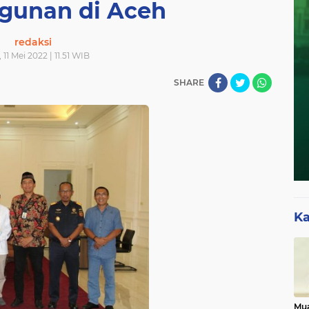
unan di Aceh
redaksi
 11 Mei 2022 | 11.51 WIB
SHARE
Ka
Mua