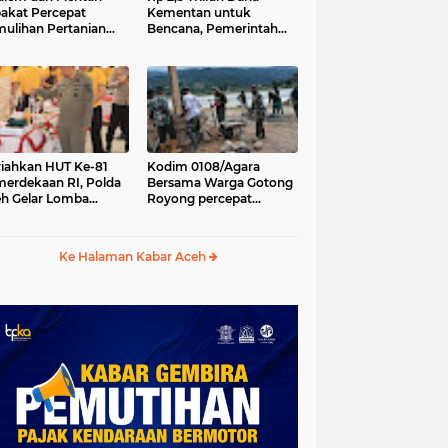
akat Percepat
Kementan untuk
ulihan Pertanian
Bencana, Pemerintah
h Pascabencana
Aceh kelola Rp 9,7 M
iahkan HUT Ke-81
Kodim 0108/Agara
erdekaan RI, Polda
Bersama Warga Gotong
h Gelar Lomba
Royong percepat
asak Nasi Goreng
pembangunan
n Aneka Minuman
Jembatan Gantung di
Desa Gulo Aceh
Ke Halaman Kabar Aceh
Tenggara