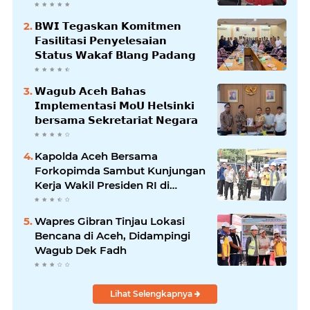
𝗕𝗹𝗮𝗻𝗴𝗽𝗮𝗱𝗮𝗻𝗴
𝗕𝗪𝗜 𝗧𝗲𝗴𝗮𝘀𝗸𝗮𝗻 𝗞𝗼𝗺𝗶𝘁𝗺𝗲𝗻
𝗙𝗮𝘀𝗶𝗹𝗶𝘁𝗮𝘀𝗶 𝗣𝗲𝗻𝘆𝗲𝗹𝗲𝘀𝗮𝗶𝗮𝗻
𝗦𝘁𝗮𝘁𝘂𝘀 𝗪𝗮𝗸𝗮𝗳 𝗕𝗹𝗮𝗻𝗴 𝗣𝗮𝗱𝗮𝗻𝗴
𝗪𝗮𝗴𝘂𝗯 𝗔𝗰𝗲𝗵 𝗕𝗮𝗵𝗮𝘀
𝗜𝗺𝗽𝗹𝗲𝗺𝗲𝗻𝘁𝗮𝘀𝗶 𝗠𝗼𝗨 𝗛𝗲𝗹𝘀𝗶𝗻𝗸𝗶
𝗯𝗲𝗿𝘀𝗮𝗺𝗮 𝗦𝗲𝗸𝗿𝗲𝘁𝗮𝗿𝗶𝗮𝘁 𝗡𝗲𝗴𝗮𝗿𝗮
Kapolda Aceh Bersama
Forkopimda Sambut Kunjungan
Kerja Wakil Presiden RI di
Kabupaten Bireuen
Wapres Gibran Tinjau Lokasi
Bencana di Aceh, Didampingi
Wagub Dek Fadh
Lihat Selengkapnya