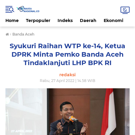
Home
Terpopuler
Indeks
Daerah
Ekonomi
H
›
Banda Aceh
Syukuri Raihan WTP ke-14, Ketua
DPRK Minta Pemko Banda Aceh
Tindaklanjuti LHP BPK RI
redaksi
Rabu, 27 April 2022 | 14.58 WIB