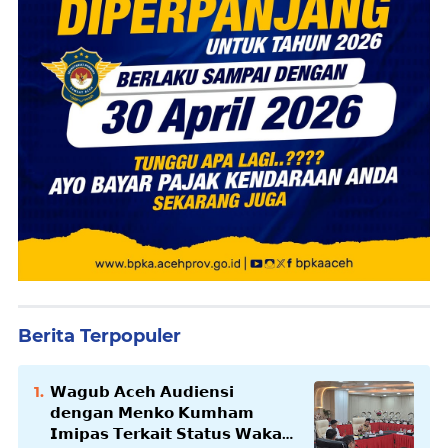
Berita Terpopuler
𝗪𝗮𝗴𝘂𝗯 𝗔𝗰𝗲𝗵 𝗔𝘂𝗱𝗶𝗲𝗻𝘀𝗶
𝗱𝗲𝗻𝗴𝗮𝗻 𝗠𝗲𝗻𝗸𝗼 𝗞𝘂𝗺𝗵𝗮𝗺
𝗜𝗺𝗶𝗽𝗮𝘀 𝗧𝗲𝗿𝗸𝗮𝗶𝘁 𝗦𝘁𝗮𝘁𝘂𝘀 𝗪𝗮𝗸𝗮𝗳