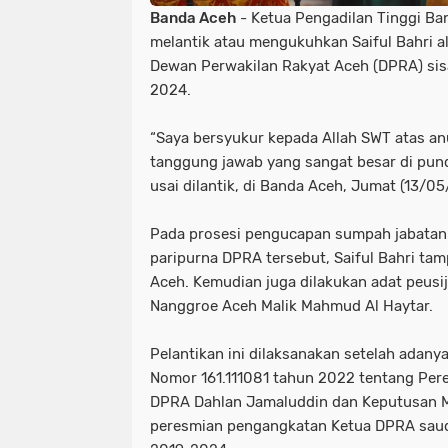
Banda Aceh
- Ketua Pengadilan Tinggi Ba
melantik atau mengukuhkan Saiful Bahri a
Dewan Perwakilan Rakyat Aceh (DPRA) sis
2024.
“Saya bersyukur kepada Allah SWT atas an
tanggung jawab yang sangat besar di punda
usai dilantik, di Banda Aceh, Jumat (13/0
Pada prosesi pengucapan sumpah jabatan
paripurna DPRA tersebut, Saiful Bahri t
Aceh. Kemudian juga dilakukan adat peusij
Nanggroe Aceh Malik Mahmud Al Haytar.
Pelantikan ini dilaksanakan setelah adan
Nomor 161.111081 tahun 2022 tentang Pe
DPRA Dahlan Jamaluddin dan Keputusan M
peresmian pengangkatan Ketua DPRA saudar