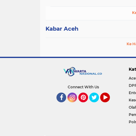
K
Kabar Aceh
Ke H
Kat
Ace
DP
Connect With Us
Ent
Kes
Facebook
Instagram
Pinterest
Twitter
YouTube
Ola
Pem
Polr