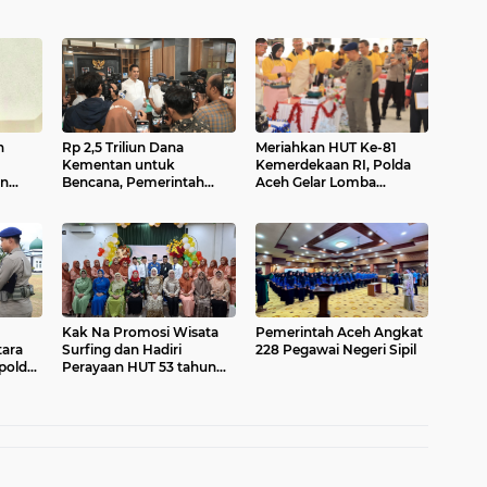
n
Rp 2,5 Triliun Dana
Meriahkan HUT Ke-81
Kementan untuk
Kemerdekaan RI, Polda
an
Bencana, Pemerintah
Aceh Gelar Lomba
a
Aceh kelola Rp 9,7 M
Memasak Nasi Goreng
dan Aneka Minuman
Kak Na Promosi Wisata
Pemerintah Aceh Angkat
tara
Surfing dan Hadiri
228 Pegawai Negeri Sipil
polda
Perayaan HUT 53 tahun
BAS Simeulue
n