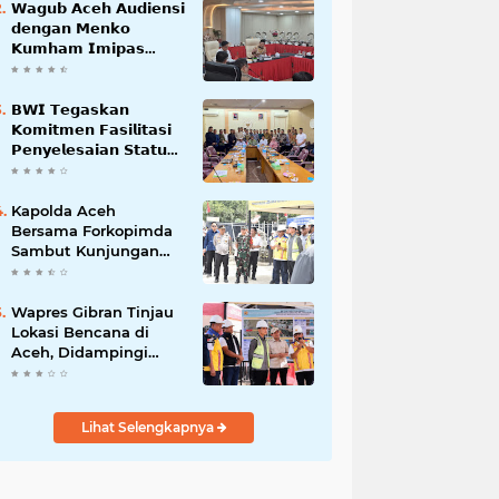
𝗪𝗮𝗴𝘂𝗯 𝗔𝗰𝗲𝗵 𝗔𝘂𝗱𝗶𝗲𝗻𝘀𝗶
𝗱𝗲𝗻𝗴𝗮𝗻 𝗠𝗲𝗻𝗸𝗼
𝗞𝘂𝗺𝗵𝗮𝗺 𝗜𝗺𝗶𝗽𝗮𝘀
𝗧𝗲𝗿𝗸𝗮𝗶𝘁 𝗦𝘁𝗮𝘁𝘂𝘀 𝗪𝗮𝗸𝗮𝗳
𝗕𝗹𝗮𝗻𝗴𝗽𝗮𝗱𝗮𝗻𝗴
𝗕𝗪𝗜 𝗧𝗲𝗴𝗮𝘀𝗸𝗮𝗻
𝗞𝗼𝗺𝗶𝘁𝗺𝗲𝗻 𝗙𝗮𝘀𝗶𝗹𝗶𝘁𝗮𝘀𝗶
𝗣𝗲𝗻𝘆𝗲𝗹𝗲𝘀𝗮𝗶𝗮𝗻 𝗦𝘁𝗮𝘁𝘂𝘀
𝗪𝗮𝗸𝗮𝗳 𝗕𝗹𝗮𝗻𝗴 𝗣𝗮𝗱𝗮𝗻𝗴
Kapolda Aceh
Bersama Forkopimda
Sambut Kunjungan
Kerja Wakil Presiden
RI di Kabupaten
Bireuen
Wapres Gibran Tinjau
Lokasi Bencana di
Aceh, Didampingi
Wagub Dek Fadh
Lihat Selengkapnya