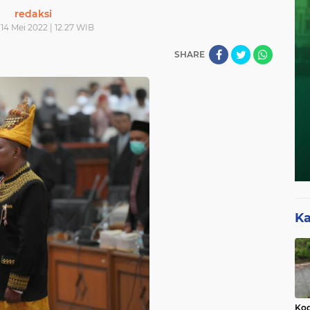
redaksi
 14 Mei 2022 | 12.27 WIB
SHARE
Ka
Kod