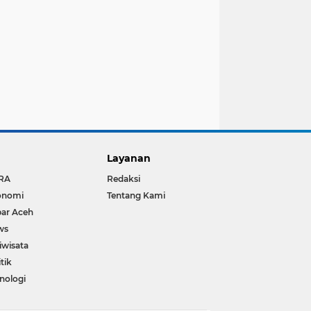
Layanan
RA
Redaksi
onomi
Tentang Kami
ar Aceh
ws
iwisata
itik
nologi