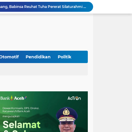
Sambangi Pedagang Pinang, Babinsa Reuhat Tuha Pererat Silaturahmi dengan Warga
Jalin Keakraban dengan Warga, Babinsa Leung Ie Perkuat Komunikasi di Wilayah Binaan
Hadiri Persami di Buengcala, Danramil Kuta Baro Dorong Semangat Kebersamaan Generasi Muda
Rumah Warga Diterpa Angin Kencang, Babinsa Meunasah Lhok Dampingi Penyaluran Bantuan Masa Panik
Sambut HUT ke-81 RI, Koramil Lhoong Bersama Warga Gotong Royong Bersihkan Lingkungan
Kodim 0108/Agara mulai pasang Papan Lantai Jembatan Gantung di Kuta Ujung Agara
Kodim 0108/Agara terus kebut pembangunan jembatan Gantung di Ds. Kumbang Jaya, Aceh Tenggara
Mualem dan Mentan Sepakat Percepat Pemulihan Pertanian Aceh Pascabencana
Otomotif
Pendidikan
Politik
Rp 2,5 Triliun Dana Kementan untuk Bencana, Pemerintah Aceh kelola Rp 9,7 M
Progres Pembangunan Capai 51 Persen, TNI dan Warga Kebutan Pengecoran Lantai Jembatan di Bunga Melur