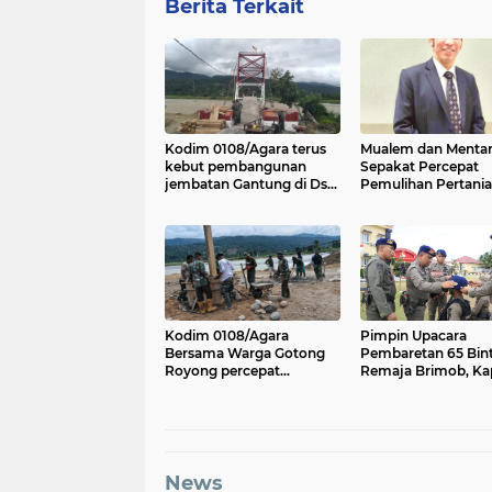
Berita Terkait
Kodim 0108/Agara terus
Mualem dan Menta
kebut pembangunan
Sepakat Percepat
jembatan Gantung di Ds.
Pemulihan Pertani
Kumbang Jaya, Aceh
Aceh Pascabencan
Tenggara
Kodim 0108/Agara
Pimpin Upacara
Bersama Warga Gotong
Pembaretan 65 Bin
Royong percepat
Remaja Brimob, Ka
pembangunan Jembatan
Aceh: Baret Adalah
Gantung di Desa Gulo
Simbol Kehormata
Aceh Tenggara
News