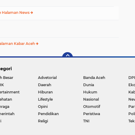
e Halaman News
alaman Kabar Aceh
egori
h Besar
Advetorial
Banda Aceh
DP
RK
Daerah
Dunia
Ek
ertainment
Hiburan
Hukum
Kab
ehatan
Lifestyle
Nasional
Ne
hraga
Opini
Otomotif
Par
erintah
Pendidikan
Peristiwa
Pol
i
Religi
TNI
Tek