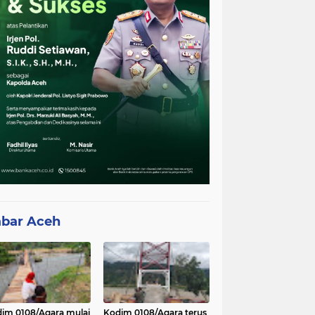
bar Aceh
im 0108/Agara mulai
Kodim 0108/Agara terus