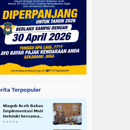
rita Terpopuler
𝗪𝗮𝗴𝘂𝗯 𝗔𝗰𝗲𝗵 𝗕𝗮𝗵𝗮𝘀
𝗜𝗺𝗽𝗹𝗲𝗺𝗲𝗻𝘁𝗮𝘀𝗶 𝗠𝗼𝗨
𝗛𝗲𝗹𝘀𝗶𝗻𝗸𝗶 𝗯𝗲𝗿𝘀𝗮𝗺𝗮
𝗦𝗲𝗸𝗿𝗲𝘁𝗮𝗿𝗶𝗮𝘁 𝗡𝗲𝗴𝗮𝗿𝗮