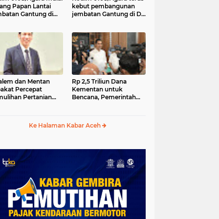
ang Papan Lantai
kebut pembangunan
batan Gantung di
jembatan Gantung di Ds.
a Ujung Agara
Kumbang Jaya, Aceh
Tenggara
lem dan Mentan
Rp 2,5 Triliun Dana
akat Percepat
Kementan untuk
ulihan Pertanian
Bencana, Pemerintah
h Pascabencana
Aceh kelola Rp 9,7 M
Ke Halaman Kabar Aceh