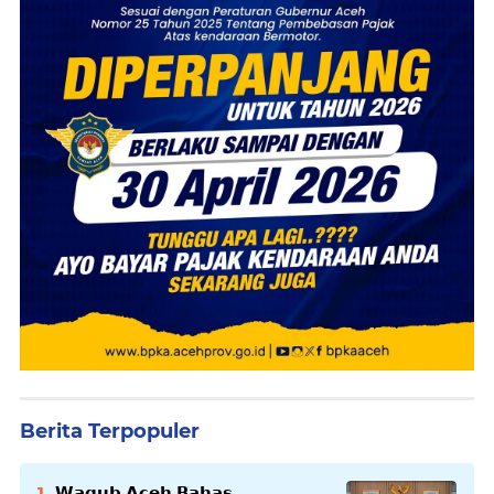
Berita Terpopuler
𝗪𝗮𝗴𝘂𝗯 𝗔𝗰𝗲𝗵 𝗕𝗮𝗵𝗮𝘀