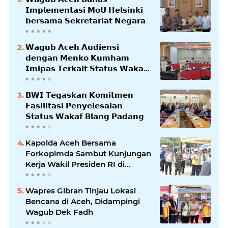
𝗜𝗺𝗽𝗹𝗲𝗺𝗲𝗻𝘁𝗮𝘀𝗶 𝗠𝗼𝗨 𝗛𝗲𝗹𝘀𝗶𝗻𝗸𝗶
𝗯𝗲𝗿𝘀𝗮𝗺𝗮 𝗦𝗲𝗸𝗿𝗲𝘁𝗮𝗿𝗶𝗮𝘁 𝗡𝗲𝗴𝗮𝗿𝗮
𝗪𝗮𝗴𝘂𝗯 𝗔𝗰𝗲𝗵 𝗔𝘂𝗱𝗶𝗲𝗻𝘀𝗶
𝗱𝗲𝗻𝗴𝗮𝗻 𝗠𝗲𝗻𝗸𝗼 𝗞𝘂𝗺𝗵𝗮𝗺
𝗜𝗺𝗶𝗽𝗮𝘀 𝗧𝗲𝗿𝗸𝗮𝗶𝘁 𝗦𝘁𝗮𝘁𝘂𝘀 𝗪𝗮𝗸𝗮𝗳
𝗕𝗹𝗮𝗻𝗴𝗽𝗮𝗱𝗮𝗻𝗴
𝗕𝗪𝗜 𝗧𝗲𝗴𝗮𝘀𝗸𝗮𝗻 𝗞𝗼𝗺𝗶𝘁𝗺𝗲𝗻
𝗙𝗮𝘀𝗶𝗹𝗶𝘁𝗮𝘀𝗶 𝗣𝗲𝗻𝘆𝗲𝗹𝗲𝘀𝗮𝗶𝗮𝗻
𝗦𝘁𝗮𝘁𝘂𝘀 𝗪𝗮𝗸𝗮𝗳 𝗕𝗹𝗮𝗻𝗴 𝗣𝗮𝗱𝗮𝗻𝗴
Kapolda Aceh Bersama
Forkopimda Sambut Kunjungan
Kerja Wakil Presiden RI di
Kabupaten Bireuen
Wapres Gibran Tinjau Lokasi
Bencana di Aceh, Didampingi
Wagub Dek Fadh