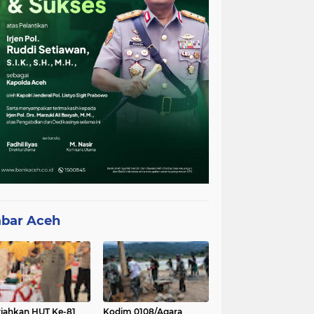
bar Aceh
iahkan HUT Ke-81
Kodim 0108/Agara