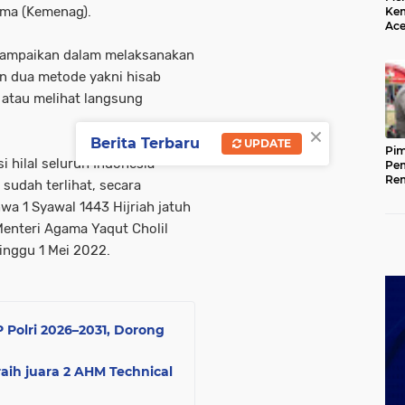
ama (Kemenag).
Kem
Ace
Mem
yampaikan dalam melaksanakan
da
n dua metode yakni hisab
 atau melihat langsung
×
Berita Terbaru
UPDATE
Pim
i hilal seluruh Indonesia
Pem
Rem
 sudah terlihat, secara
Kap
wa 1 Syawal 1443 Hijriah jatuh
Ada
Ke
 Menteri Agama Yaqut Cholil
inggu 1 Mei 2022.
Polri 2026–2031, Dorong
raih juara 2 AHM Technical