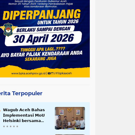
rita Terpopuler
𝗪𝗮𝗴𝘂𝗯 𝗔𝗰𝗲𝗵 𝗕𝗮𝗵𝗮𝘀
𝗜𝗺𝗽𝗹𝗲𝗺𝗲𝗻𝘁𝗮𝘀𝗶 𝗠𝗼𝗨
𝗛𝗲𝗹𝘀𝗶𝗻𝗸𝗶 𝗯𝗲𝗿𝘀𝗮𝗺𝗮
𝗦𝗲𝗸𝗿𝗲𝘁𝗮𝗿𝗶𝗮𝘁 𝗡𝗲𝗴𝗮𝗿𝗮