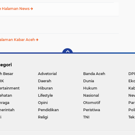
e Halaman News
alaman Kabar Aceh
egori
h Besar
Advetorial
Banda Aceh
DP
RK
Daerah
Dunia
Ek
ertainment
Hiburan
Hukum
Kab
ehatan
Lifestyle
Nasional
Ne
hraga
Opini
Otomotif
Par
erintah
Pendidikan
Peristiwa
Pol
i
Religi
TNI
Tek