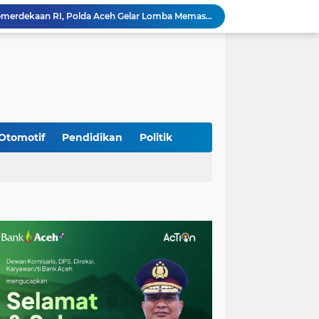
Meriahkan HUT Ke-81 Kemerdekaan RI, Polda Aceh Gelar Lomba Memasak Nasi Goreng dan Aneka Minuman
Babinsa Simpang Tiga Monitoring Harga Sembako, Pastikan Stabilitas dan Ketersediaan Bahan Pokok
Babinsa Lembah Seulawah Perkuat Sinergi dengan Tenaga Pendidik, Tekankan Pencegahan Kenakalan Remaja dan Bahaya Narkoba
Perkuat Kamtibmas, Babinsa Kuta Cot Glie Aktif Komsos Ajak Warga Jaga Ketertiban Desa
Kodim 0108/Agara Bersama Warga Gotong Royong percepat pembangunan Jembatan Gantung di Desa Gulo Aceh Tenggara
Babinsa Sukamakmur Tanamkan Semangat Belajar, Hadir Langsung di SMAN 1 untuk Motivasi Siswa
Jaga Stabilitas Wilayah, Koramil Montasik Intensifkan Patroli Keamanan di Desa Binaan
Pimpin Upacara Pembaretan 65 Bintara Remaja Brimob, Kapolda Aceh: Baret Adalah Simbol Kehormatan
Otomotif
Pendidikan
Politik
Kodim 0108/Agara Bersama Warga Percepat Pemasangan Tiang Pylon Jembatan Gantung di Desa Lawe Ger-Ger Aceh Tenggara
Rp 2,5 Triliun Dana Kementan untuk Bencana, Pemerintah Aceh kelola Rp 9,7 M