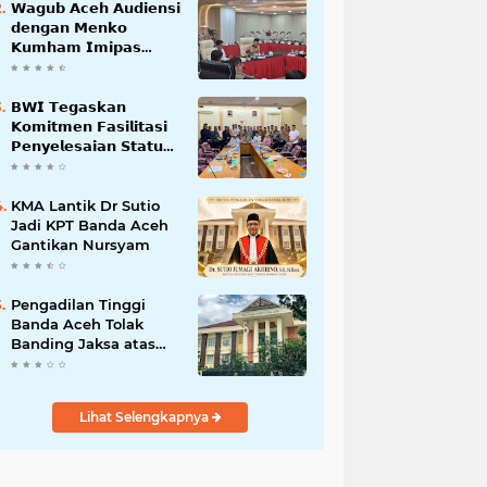
𝗪𝗮𝗴𝘂𝗯 𝗔𝗰𝗲𝗵 𝗔𝘂𝗱𝗶𝗲𝗻𝘀𝗶
𝗱𝗲𝗻𝗴𝗮𝗻 𝗠𝗲𝗻𝗸𝗼
𝗞𝘂𝗺𝗵𝗮𝗺 𝗜𝗺𝗶𝗽𝗮𝘀
𝗧𝗲𝗿𝗸𝗮𝗶𝘁 𝗦𝘁𝗮𝘁𝘂𝘀 𝗪𝗮𝗸𝗮𝗳
𝗕𝗹𝗮𝗻𝗴𝗽𝗮𝗱𝗮𝗻𝗴
𝗕𝗪𝗜 𝗧𝗲𝗴𝗮𝘀𝗸𝗮𝗻
𝗞𝗼𝗺𝗶𝘁𝗺𝗲𝗻 𝗙𝗮𝘀𝗶𝗹𝗶𝘁𝗮𝘀𝗶
𝗣𝗲𝗻𝘆𝗲𝗹𝗲𝘀𝗮𝗶𝗮𝗻 𝗦𝘁𝗮𝘁𝘂𝘀
𝗪𝗮𝗸𝗮𝗳 𝗕𝗹𝗮𝗻𝗴 𝗣𝗮𝗱𝗮𝗻𝗴
KMA Lantik Dr Sutio
Jadi KPT Banda Aceh
Gantikan Nursyam
Pengadilan Tinggi
Banda Aceh Tolak
Banding Jaksa atas
Putusan Bebas Kasus
Korupsi Wastafel
Lihat Selengkapnya