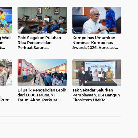
g Widi
Polri Siagakan Puluhan
Kompolnas Umumkan
an
Ribu Personel dan
Nominasi Kompolnas
i
Perkuat Sarana
Awards 2026, Apresiasi
 Cup
Operasional Hadapi
Kinerja dan Dedikasi
Ancaman Karhutla 2026
Personel Polri
Di Balik Pengabdian Lebih
Tak Sekadar Salurkan
,
dari 1.000 Taruna, 71
Pembiayaan, BSI Bangun
Putra
Taruni Akpol Perkuat
Ekosistem UMKM
yata
Pembentukan Karakter
Nasional Bersama
Siswa Sekolah Rakyat
Danantara