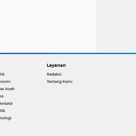
Layanan
RA
Redaksi
onomi
Tentang Kami
ar Aceh
ws
iwisata
itik
nologi