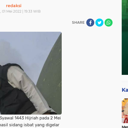
redaksi
 01 Mei 2022 | 19.33 WIB
SHARE
Ka
yawal 1443 Hijriah pada 2 Mei
asil sidang isbat yang digelar
Mer