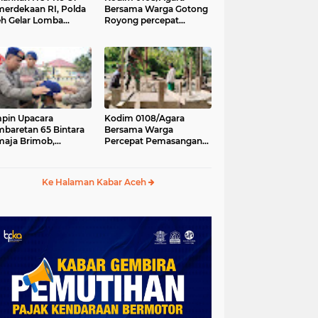
erdekaan RI, Polda
Bersama Warga Gotong
h Gelar Lomba
Royong percepat
asak Nasi Goreng
pembangunan
n Aneka Minuman
Jembatan Gantung di
Desa Gulo Aceh
Tenggara
pin Upacara
Kodim 0108/Agara
baretan 65 Bintara
Bersama Warga
aja Brimob,
Percepat Pemasangan
olda Aceh: Baret
Tiang Pylon Jembatan
lah Simbol
Gantung di Desa Lawe
hormatan
Ger-Ger Aceh Tenggara
Ke Halaman Kabar Aceh