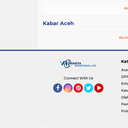
K
Kabar Aceh
Ke H
Kat
Ace
DP
Connect With Us
Ent
Kes
Facebook
Instagram
Pinterest
Twitter
YouTube
Ola
Pem
Polr