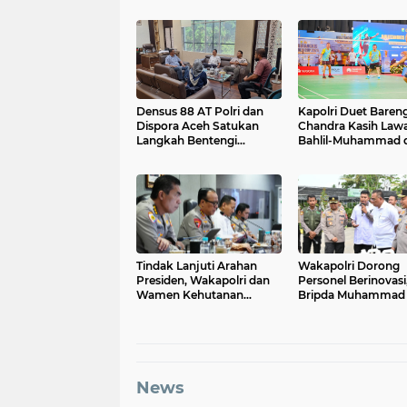
Densus 88 AT Polri dan
Kapolri Duet Baren
Dispora Aceh Satukan
Chandra Kasih Law
Langkah Bentengi
Bahlil-Muhammad d
Generasi Muda dari
Penutupan Kapolri
Paham IRET
2026
Tindak Lanjuti Arahan
Wakapolri Dorong
Presiden, Wakapolri dan
Personel Berinovasi
Wamen Kehutanan
Bripda Muhammad 
Konsolidasikan Langkah
Aulia Jadi Contoh N
Nasional Hadapi El Nino
dan Karhutla
News