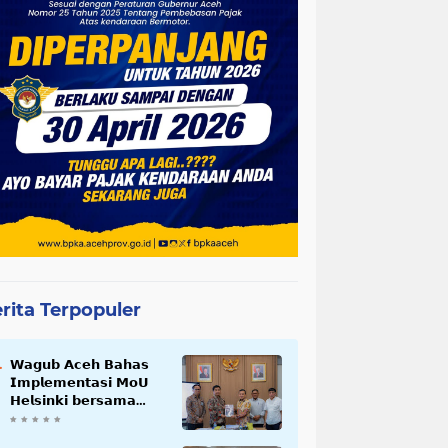
rita Terpopuler
𝗪𝗮𝗴𝘂𝗯 𝗔𝗰𝗲𝗵 𝗕𝗮𝗵𝗮𝘀
𝗜𝗺𝗽𝗹𝗲𝗺𝗲𝗻𝘁𝗮𝘀𝗶 𝗠𝗼𝗨
𝗛𝗲𝗹𝘀𝗶𝗻𝗸𝗶 𝗯𝗲𝗿𝘀𝗮𝗺𝗮
𝗦𝗲𝗸𝗿𝗲𝘁𝗮𝗿𝗶𝗮𝘁 𝗡𝗲𝗴𝗮𝗿𝗮