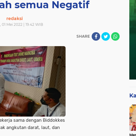
lah semua Negatif
redaksi
 01 Mei 2022 | 19.42 WIB
SHARE
Ka
bekerja sama dengan Biddokkes
k angkutan darat, laut, dan
Mer