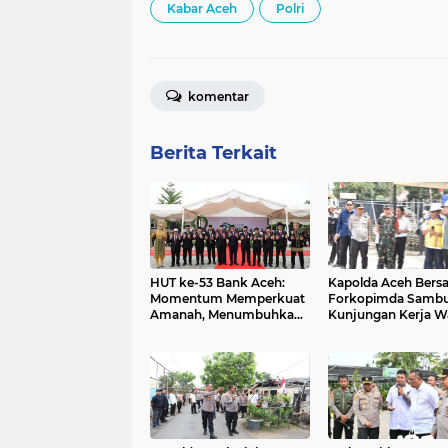
Kabar Aceh
Polri
komentar
Berita Terkait
HUT ke-53 Bank Aceh:
Kapolda Aceh Bers
Momentum Memperkuat
Forkopimda Sambu
Amanah, Menumbuhkan
Kunjungan Kerja Wa
Keberkahan Bagi Aceh
Presiden RI di Kab
Bireuen