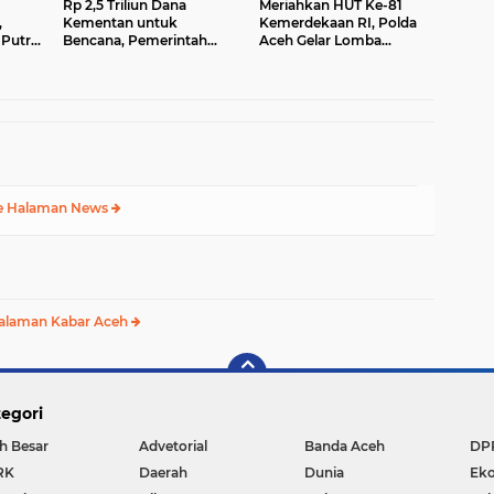
Rp 2,5 Triliun Dana
Meriahkan HUT Ke-81
,
Kementan untuk
Kemerdekaan RI, Polda
Putra
Bencana, Pemerintah
Aceh Gelar Lomba
yata
Aceh kelola Rp 9,7 M
Memasak Nasi Goreng
dan Aneka Minuman
e Halaman News
alaman Kabar Aceh
egori
h Besar
Advetorial
Banda Aceh
DP
RK
Daerah
Dunia
Ek