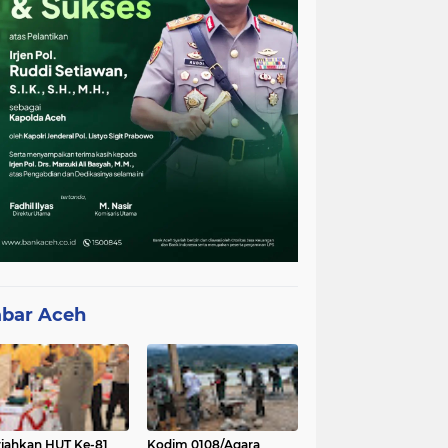
bar Aceh
iahkan HUT Ke-81
Kodim 0108/Agara