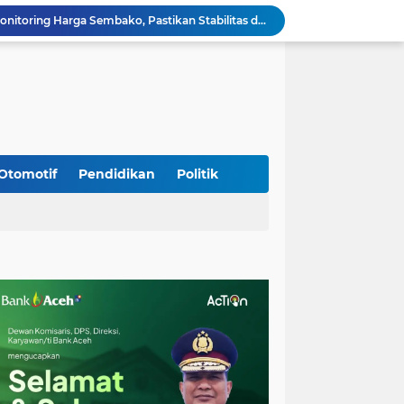
Babinsa Simpang Tiga Monitoring Harga Sembako, Pastikan Stabilitas dan Ketersediaan Bahan Pokok
Babinsa Lembah Seulawah Perkuat Sinergi dengan Tenaga Pendidik, Tekankan Pencegahan Kenakalan Remaja dan Bahaya Narkoba
Perkuat Kamtibmas, Babinsa Kuta Cot Glie Aktif Komsos Ajak Warga Jaga Ketertiban Desa
Kodim 0108/Agara Bersama Warga Gotong Royong percepat pembangunan Jembatan Gantung di Desa Gulo Aceh Tenggara
Babinsa Sukamakmur Tanamkan Semangat Belajar, Hadir Langsung di SMAN 1 untuk Motivasi Siswa
Jaga Stabilitas Wilayah, Koramil Montasik Intensifkan Patroli Keamanan di Desa Binaan
Pimpin Upacara Pembaretan 65 Bintara Remaja Brimob, Kapolda Aceh: Baret Adalah Simbol Kehormatan
Kodim 0108/Agara Bersama Warga Percepat Pemasangan Tiang Pylon Jembatan Gantung di Desa Lawe Ger-Ger Aceh Tenggara
Otomotif
Pendidikan
Politik
Rp 2,5 Triliun Dana Kementan untuk Bencana, Pemerintah Aceh kelola Rp 9,7 M
Meriahkan HUT Ke-81 Kemerdekaan RI, Polda Aceh Gelar Lomba Memasak Nasi Goreng dan Aneka Minuman