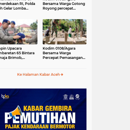
erdekaan RI, Polda
Bersama Warga Gotong
h Gelar Lomba
Royong percepat
asak Nasi Goreng
pembangunan
n Aneka Minuman
Jembatan Gantung di
Desa Gulo Aceh
Tenggara
pin Upacara
Kodim 0108/Agara
baretan 65 Bintara
Bersama Warga
aja Brimob,
Percepat Pemasangan
olda Aceh: Baret
Tiang Pylon Jembatan
lah Simbol
Gantung di Desa Lawe
hormatan
Ger-Ger Aceh Tenggara
Ke Halaman Kabar Aceh