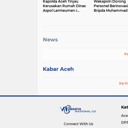
Kapolda Aceh Tinjau
Wakapolri Dorong
Kerusakan Rumah Dinas
Personel Berinovasi
Aspol Lamteumen I
Bripda Muhammad 
Akibat Angin Kencang
Aulia Jadi Contoh N
Disertai Hujan
News
K
Kabar Aceh
Ke H
Kat
Ace
DP
Connect With Us