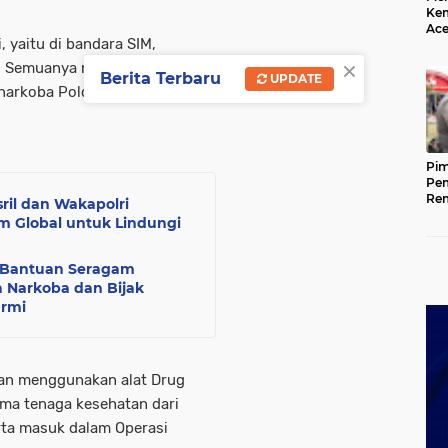
Kem
Ace
i, yaitu di bandara SIM,
Mem
×
da
. Semuanya negatif dan bebas
Berita Terbaru
UPDATE
esnarkoba Polda Aceh Kombes
Pim
Pem
Rem
sril dan Wakapolri
Kap
 Global untuk Lindungi
Ada
Ke
n Bantuan Seragam
 Narkoba dan Bijak
armi
gan menggunakan alat Drug
ama tenaga kesehatan dari
ta masuk dalam Operasi