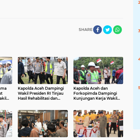
SHARE
ama
Kapolda Aceh Dampingi
Kapolda Aceh dan
t
Wakil Presiden RI Tinjau
Forkopimda Dampingi
kil
Hasil Rehabilitasi dan
Kunjungan Kerja Wakil
upaten
Rekonstruksi
Presiden RI Gibran
Pascabencana di Desa
Rakabuming Raka di
Kendawi, Gayo Lues
Aceh Tengah