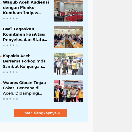
𝗪𝗮𝗴𝘂𝗯 𝗔𝗰𝗲𝗵 𝗔𝘂𝗱𝗶𝗲𝗻𝘀𝗶
𝗱𝗲𝗻𝗴𝗮𝗻 𝗠𝗲𝗻𝗸𝗼
𝗞𝘂𝗺𝗵𝗮𝗺 𝗜𝗺𝗶𝗽𝗮𝘀
𝗧𝗲𝗿𝗸𝗮𝗶𝘁 𝗦𝘁𝗮𝘁𝘂𝘀 𝗪𝗮𝗸𝗮𝗳
𝗕𝗹𝗮𝗻𝗴𝗽𝗮𝗱𝗮𝗻𝗴
𝗕𝗪𝗜 𝗧𝗲𝗴𝗮𝘀𝗸𝗮𝗻
𝗞𝗼𝗺𝗶𝘁𝗺𝗲𝗻 𝗙𝗮𝘀𝗶𝗹𝗶𝘁𝗮𝘀𝗶
𝗣𝗲𝗻𝘆𝗲𝗹𝗲𝘀𝗮𝗶𝗮𝗻 𝗦𝘁𝗮𝘁𝘂𝘀
𝗪𝗮𝗸𝗮𝗳 𝗕𝗹𝗮𝗻𝗴 𝗣𝗮𝗱𝗮𝗻𝗴
Kapolda Aceh
Bersama Forkopimda
Sambut Kunjungan
Kerja Wakil Presiden
RI di Kabupaten
Bireuen
Wapres Gibran Tinjau
Lokasi Bencana di
Aceh, Didampingi
Wagub Dek Fadh
Lihat Selengkapnya