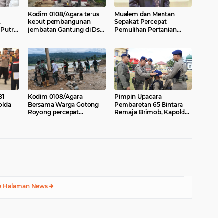
Kodim 0108/Agara terus
Mualem dan Mentan
,
kebut pembangunan
Sepakat Percepat
Putra
jembatan Gantung di Ds.
Pemulihan Pertanian
yata
Kumbang Jaya, Aceh
Aceh Pascabencana
Tenggara
81
Kodim 0108/Agara
Pimpin Upacara
olda
Bersama Warga Gotong
Pembaretan 65 Bintara
Royong percepat
Remaja Brimob, Kapolda
eng
pembangunan Jembatan
Aceh: Baret Adalah
n
Gantung di Desa Gulo
Simbol Kehormatan
Aceh Tenggara
e Halaman News