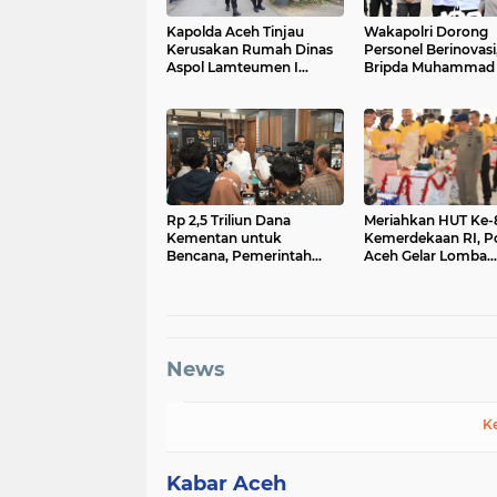
Kapolda Aceh Tinjau
Wakapolri Dorong
Kerusakan Rumah Dinas
Personel Berinovasi
Aspol Lamteumen I
Bripda Muhammad 
Akibat Angin Kencang
Aulia Jadi Contoh N
Disertai Hujan
Rp 2,5 Triliun Dana
Meriahkan HUT Ke-
Kementan untuk
Kemerdekaan RI, P
Bencana, Pemerintah
Aceh Gelar Lomba
Aceh kelola Rp 9,7 M
Memasak Nasi Gor
dan Aneka Minuma
News
K
Kabar Aceh