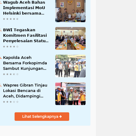
𝗪𝗮𝗴𝘂𝗯 𝗔𝗰𝗲𝗵 𝗕𝗮𝗵𝗮𝘀
𝗜𝗺𝗽𝗹𝗲𝗺𝗲𝗻𝘁𝗮𝘀𝗶 𝗠𝗼𝗨
𝗛𝗲𝗹𝘀𝗶𝗻𝗸𝗶 𝗯𝗲𝗿𝘀𝗮𝗺𝗮
𝗦𝗲𝗸𝗿𝗲𝘁𝗮𝗿𝗶𝗮𝘁 𝗡𝗲𝗴𝗮𝗿𝗮
𝗕𝗪𝗜 𝗧𝗲𝗴𝗮𝘀𝗸𝗮𝗻
𝗞𝗼𝗺𝗶𝘁𝗺𝗲𝗻 𝗙𝗮𝘀𝗶𝗹𝗶𝘁𝗮𝘀𝗶
𝗣𝗲𝗻𝘆𝗲𝗹𝗲𝘀𝗮𝗶𝗮𝗻 𝗦𝘁𝗮𝘁𝘂𝘀
𝗪𝗮𝗸𝗮𝗳 𝗕𝗹𝗮𝗻𝗴 𝗣𝗮𝗱𝗮𝗻𝗴
Kapolda Aceh
Bersama Forkopimda
Sambut Kunjungan
Kerja Wakil Presiden
RI di Kabupaten
Bireuen
Wapres Gibran Tinjau
Lokasi Bencana di
Aceh, Didampingi
Wagub Dek Fadh
Lihat Selengkapnya