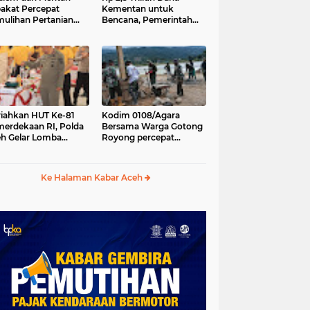
akat Percepat
Kementan untuk
ulihan Pertanian
Bencana, Pemerintah
h Pascabencana
Aceh kelola Rp 9,7 M
iahkan HUT Ke-81
Kodim 0108/Agara
erdekaan RI, Polda
Bersama Warga Gotong
h Gelar Lomba
Royong percepat
asak Nasi Goreng
pembangunan
n Aneka Minuman
Jembatan Gantung di
Desa Gulo Aceh
Ke Halaman Kabar Aceh
Tenggara