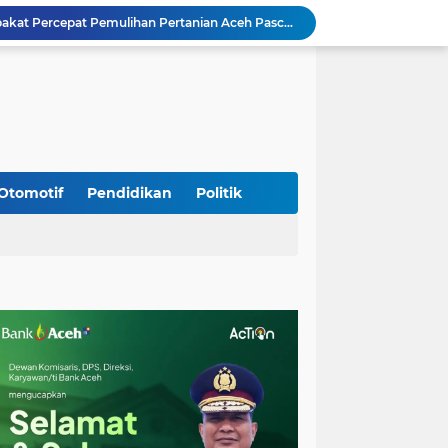
Mualem dan Mentan Sepakat Percepat Pemulihan Pertanian Aceh Pascabencana
Rp 2,5 Triliun Dana Kementan untuk Bencana, Pemerintah Aceh kelola Rp 9,7 M
Meriahkan HUT Ke-81 Kemerdekaan RI, Polda Aceh Gelar Lomba Memasak Nasi Goreng dan Aneka Minuman
Babinsa Simpang Tiga Monitoring Harga Sembako, Pastikan Stabilitas dan Ketersediaan Bahan Pokok
Babinsa Lembah Seulawah Perkuat Sinergi dengan Tenaga Pendidik, Tekankan Pencegahan Kenakalan Remaja dan Bahaya Narkoba
Perkuat Kamtibmas, Babinsa Kuta Cot Glie Aktif Komsos Ajak Warga Jaga Ketertiban Desa
Kodim 0108/Agara Bersama Warga Gotong Royong percepat pembangunan Jembatan Gantung di Desa Gulo Aceh Tenggara
Babinsa Sukamakmur Tanamkan Semangat Belajar, Hadir Langsung di SMAN 1 untuk Motivasi Siswa
Otomotif
Pendidikan
Politik
Jaga Stabilitas Wilayah, Koramil Montasik Intensifkan Patroli Keamanan di Desa Binaan
Kodim 0108/Agara terus kebut pembangunan jembatan Gantung di Ds. Kumbang Jaya, Aceh Tenggara