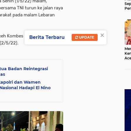
a Senin (1/5/22) malam,
Sep
bersama TNI turun ke jalan raya
Pem
Ace
arakat pada malam Lebaran
×
h Kombes Pol. Winardy, S. H.,
Berita Terbaru
UPDATE
 (2/5/22).
Mer
Kem
Ace
Mem
da
tua Badan Reintegrasi
mas
akapolri dan Wamen
asional Hadapi El Nino