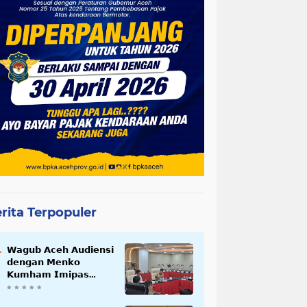
rita Terpopuler
𝗪𝗮𝗴𝘂𝗯 𝗔𝗰𝗲𝗵 𝗔𝘂𝗱𝗶𝗲𝗻𝘀𝗶
𝗱𝗲𝗻𝗴𝗮𝗻 𝗠𝗲𝗻𝗸𝗼
𝗞𝘂𝗺𝗵𝗮𝗺 𝗜𝗺𝗶𝗽𝗮𝘀
𝗧𝗲𝗿𝗸𝗮𝗶𝘁 𝗦𝘁𝗮𝘁𝘂𝘀 𝗪𝗮𝗸𝗮𝗳
𝗕𝗹𝗮𝗻𝗴𝗽𝗮𝗱𝗮𝗻𝗴