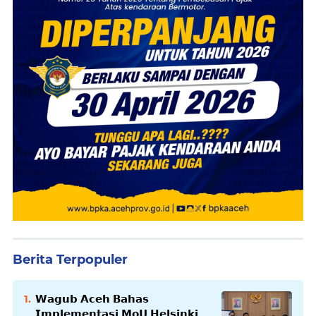
Berita Terpopuler
𝗪𝗮𝗴𝘂𝗯 𝗔𝗰𝗲𝗵 𝗕𝗮𝗵𝗮𝘀
𝗜𝗺𝗽𝗹𝗲𝗺𝗲𝗻𝘁𝗮𝘀𝗶 𝗠𝗼𝗨 𝗛𝗲𝗹𝘀𝗶𝗻𝗸𝗶