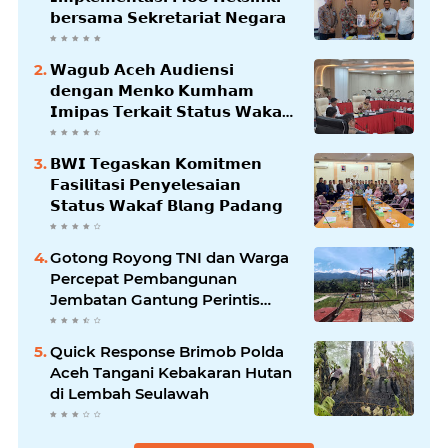
𝗯𝗲𝗿𝘀𝗮𝗺𝗮 𝗦𝗲𝗸𝗿𝗲𝘁𝗮𝗿𝗶𝗮𝘁 𝗡𝗲𝗴𝗮𝗿𝗮
𝗪𝗮𝗴𝘂𝗯 𝗔𝗰𝗲𝗵 𝗔𝘂𝗱𝗶𝗲𝗻𝘀𝗶
𝗱𝗲𝗻𝗴𝗮𝗻 𝗠𝗲𝗻𝗸𝗼 𝗞𝘂𝗺𝗵𝗮𝗺
𝗜𝗺𝗶𝗽𝗮𝘀 𝗧𝗲𝗿𝗸𝗮𝗶𝘁 𝗦𝘁𝗮𝘁𝘂𝘀 𝗪𝗮𝗸𝗮𝗳
𝗕𝗹𝗮𝗻𝗴𝗽𝗮𝗱𝗮𝗻𝗴
𝗕𝗪𝗜 𝗧𝗲𝗴𝗮𝘀𝗸𝗮𝗻 𝗞𝗼𝗺𝗶𝘁𝗺𝗲𝗻
𝗙𝗮𝘀𝗶𝗹𝗶𝘁𝗮𝘀𝗶 𝗣𝗲𝗻𝘆𝗲𝗹𝗲𝘀𝗮𝗶𝗮𝗻
𝗦𝘁𝗮𝘁𝘂𝘀 𝗪𝗮𝗸𝗮𝗳 𝗕𝗹𝗮𝗻𝗴 𝗣𝗮𝗱𝗮𝗻𝗴
Gotong Royong TNI dan Warga
Percepat Pembangunan
Jembatan Gantung Perintis
Kuta Ujung Aceh Tenggara
Quick Response Brimob Polda
Aceh Tangani Kebakaran Hutan
di Lembah Seulawah