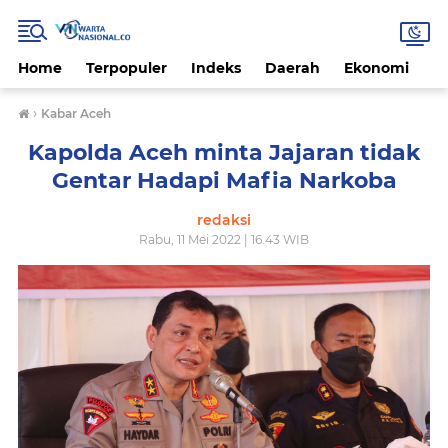
Home
Terpopuler
Indeks
Daerah
Ekonomi
H
›
Kabar Aceh
Kapolda Aceh minta Jajaran tidak
Gentar Hadapi Mafia Narkoba
redaksi
Rabu, 11 Mei 2022 | 16.43 WIB