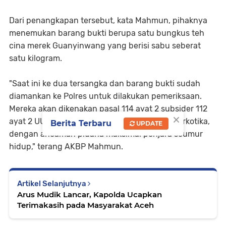
Dari penangkapan tersebut, kata Mahmun, pihaknya
menemukan barang bukti berupa satu bungkus teh
cina merek Guanyinwang yang berisi sabu seberat
satu kilogram.
"Saat ini ke dua tersangka dan barang bukti sudah
diamankan ke Polres untuk dilakukan pemeriksaan.
Mereka akan dikenakan pasal 114 ayat 2 subsider 112
×
ayat 2 UU RI nomor 35 tahun 2009 tentang Narkotika,
Berita Terbaru
UPDATE
dengan ancaman pidana maksimal penjara seumur
hidup," terang AKBP Mahmun.
Artikel Selanjutnya
Arus Mudik Lancar, Kapolda Ucapkan
Terimakasih pada Masyarakat Aceh