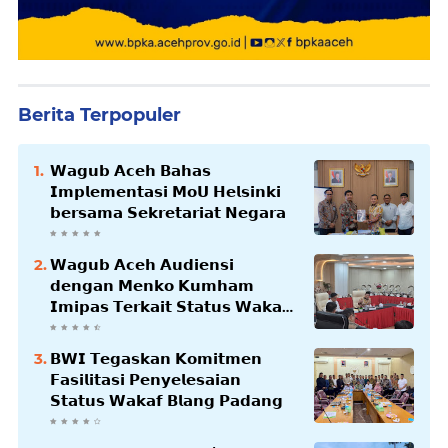
Berita Terpopuler
𝗪𝗮𝗴𝘂𝗯 𝗔𝗰𝗲𝗵 𝗕𝗮𝗵𝗮𝘀
𝗜𝗺𝗽𝗹𝗲𝗺𝗲𝗻𝘁𝗮𝘀𝗶 𝗠𝗼𝗨 𝗛𝗲𝗹𝘀𝗶𝗻𝗸𝗶
𝗯𝗲𝗿𝘀𝗮𝗺𝗮 𝗦𝗲𝗸𝗿𝗲𝘁𝗮𝗿𝗶𝗮𝘁 𝗡𝗲𝗴𝗮𝗿𝗮
𝗪𝗮𝗴𝘂𝗯 𝗔𝗰𝗲𝗵 𝗔𝘂𝗱𝗶𝗲𝗻𝘀𝗶
𝗱𝗲𝗻𝗴𝗮𝗻 𝗠𝗲𝗻𝗸𝗼 𝗞𝘂𝗺𝗵𝗮𝗺
𝗜𝗺𝗶𝗽𝗮𝘀 𝗧𝗲𝗿𝗸𝗮𝗶𝘁 𝗦𝘁𝗮𝘁𝘂𝘀 𝗪𝗮𝗸𝗮𝗳
𝗕𝗹𝗮𝗻𝗴𝗽𝗮𝗱𝗮𝗻𝗴
𝗕𝗪𝗜 𝗧𝗲𝗴𝗮𝘀𝗸𝗮𝗻 𝗞𝗼𝗺𝗶𝘁𝗺𝗲𝗻
𝗙𝗮𝘀𝗶𝗹𝗶𝘁𝗮𝘀𝗶 𝗣𝗲𝗻𝘆𝗲𝗹𝗲𝘀𝗮𝗶𝗮𝗻
𝗦𝘁𝗮𝘁𝘂𝘀 𝗪𝗮𝗸𝗮𝗳 𝗕𝗹𝗮𝗻𝗴 𝗣𝗮𝗱𝗮𝗻𝗴