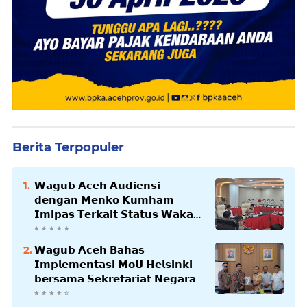
Berita Terpopuler
𝗪𝗮𝗴𝘂𝗯 𝗔𝗰𝗲𝗵 𝗔𝘂𝗱𝗶𝗲𝗻𝘀𝗶
𝗱𝗲𝗻𝗴𝗮𝗻 𝗠𝗲𝗻𝗸𝗼 𝗞𝘂𝗺𝗵𝗮𝗺
𝗜𝗺𝗶𝗽𝗮𝘀 𝗧𝗲𝗿𝗸𝗮𝗶𝘁 𝗦𝘁𝗮𝘁𝘂𝘀 𝗪𝗮𝗸𝗮𝗳
𝗕𝗹𝗮𝗻𝗴𝗽𝗮𝗱𝗮𝗻𝗴
𝗪𝗮𝗴𝘂𝗯 𝗔𝗰𝗲𝗵 𝗕𝗮𝗵𝗮𝘀
𝗜𝗺𝗽𝗹𝗲𝗺𝗲𝗻𝘁𝗮𝘀𝗶 𝗠𝗼𝗨 𝗛𝗲𝗹𝘀𝗶𝗻𝗸𝗶
𝗯𝗲𝗿𝘀𝗮𝗺𝗮 𝗦𝗲𝗸𝗿𝗲𝘁𝗮𝗿𝗶𝗮𝘁 𝗡𝗲𝗴𝗮𝗿𝗮