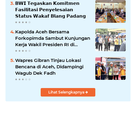
𝗕𝗪𝗜 𝗧𝗲𝗴𝗮𝘀𝗸𝗮𝗻 𝗞𝗼𝗺𝗶𝘁𝗺𝗲𝗻
𝗙𝗮𝘀𝗶𝗹𝗶𝘁𝗮𝘀𝗶 𝗣𝗲𝗻𝘆𝗲𝗹𝗲𝘀𝗮𝗶𝗮𝗻
𝗦𝘁𝗮𝘁𝘂𝘀 𝗪𝗮𝗸𝗮𝗳 𝗕𝗹𝗮𝗻𝗴 𝗣𝗮𝗱𝗮𝗻𝗴
Kapolda Aceh Bersama
Forkopimda Sambut Kunjungan
Kerja Wakil Presiden RI di
Kabupaten Bireuen
Wapres Gibran Tinjau Lokasi
Bencana di Aceh, Didampingi
Wagub Dek Fadh
Lihat Selengkapnya