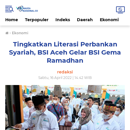
Home
Terpopuler
Indeks
Daerah
Ekonomi
H
›
Ekonomi
Tingkatkan Literasi Perbankan
Syariah, BSI Aceh Gelar BSI Gema
Ramadhan
redaksi
Sabtu, 16 April 2022 | 14.42 WIB