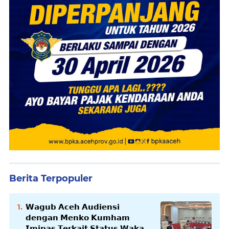
Berita Terpopuler
𝗪𝗮𝗴𝘂𝗯 𝗔𝗰𝗲𝗵 𝗔𝘂𝗱𝗶𝗲𝗻𝘀𝗶
𝗱𝗲𝗻𝗴𝗮𝗻 𝗠𝗲𝗻𝗸𝗼 𝗞𝘂𝗺𝗵𝗮𝗺
𝗜𝗺𝗶𝗽𝗮𝘀 𝗧𝗲𝗿𝗸𝗮𝗶𝘁 𝗦𝘁𝗮𝘁𝘂𝘀 𝗪𝗮𝗸𝗮𝗳