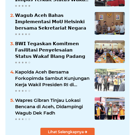
𝗕𝗹𝗮𝗻𝗴𝗽𝗮𝗱𝗮𝗻𝗴
𝗪𝗮𝗴𝘂𝗯 𝗔𝗰𝗲𝗵 𝗕𝗮𝗵𝗮𝘀
𝗜𝗺𝗽𝗹𝗲𝗺𝗲𝗻𝘁𝗮𝘀𝗶 𝗠𝗼𝗨 𝗛𝗲𝗹𝘀𝗶𝗻𝗸𝗶
𝗯𝗲𝗿𝘀𝗮𝗺𝗮 𝗦𝗲𝗸𝗿𝗲𝘁𝗮𝗿𝗶𝗮𝘁 𝗡𝗲𝗴𝗮𝗿𝗮
𝗕𝗪𝗜 𝗧𝗲𝗴𝗮𝘀𝗸𝗮𝗻 𝗞𝗼𝗺𝗶𝘁𝗺𝗲𝗻
𝗙𝗮𝘀𝗶𝗹𝗶𝘁𝗮𝘀𝗶 𝗣𝗲𝗻𝘆𝗲𝗹𝗲𝘀𝗮𝗶𝗮𝗻
𝗦𝘁𝗮𝘁𝘂𝘀 𝗪𝗮𝗸𝗮𝗳 𝗕𝗹𝗮𝗻𝗴 𝗣𝗮𝗱𝗮𝗻𝗴
Kapolda Aceh Bersama
Forkopimda Sambut Kunjungan
Kerja Wakil Presiden RI di
Kabupaten Bireuen
Wapres Gibran Tinjau Lokasi
Bencana di Aceh, Didampingi
Wagub Dek Fadh
Lihat Selengkapnya