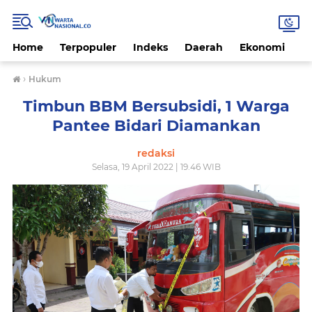
Home
Terpopuler
Indeks
Daerah
Ekonomi
H
›
Hukum
Timbun BBM Bersubsidi, 1 Warga
Pantee Bidari Diamankan
redaksi
Selasa, 19 April 2022 | 19.46 WIB