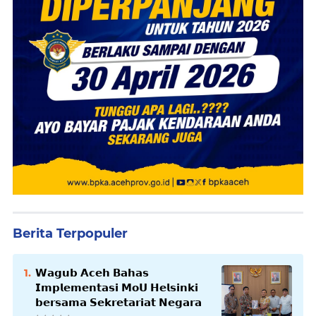
Berita Terpopuler
𝗪𝗮𝗴𝘂𝗯 𝗔𝗰𝗲𝗵 𝗕𝗮𝗵𝗮𝘀
𝗜𝗺𝗽𝗹𝗲𝗺𝗲𝗻𝘁𝗮𝘀𝗶 𝗠𝗼𝗨 𝗛𝗲𝗹𝘀𝗶𝗻𝗸𝗶
𝗯𝗲𝗿𝘀𝗮𝗺𝗮 𝗦𝗲𝗸𝗿𝗲𝘁𝗮𝗿𝗶𝗮𝘁 𝗡𝗲𝗴𝗮𝗿𝗮