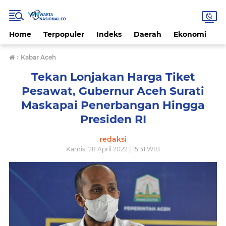
Home
Terpopuler
Indeks
Daerah
Ekonomi
H
›
Kabar Aceh
Tekan Lonjakan Harga Tiket
Pesawat, Gubernur Aceh Surati
Maskapai Penerbangan Hingga
Presiden RI
redaksi
Kamis, 28 April 2022 | 15.31 WIB