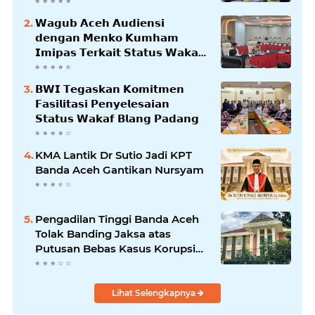
𝗪𝗮𝗴𝘂𝗯 𝗔𝗰𝗲𝗵 𝗔𝘂𝗱𝗶𝗲𝗻𝘀𝗶
𝗱𝗲𝗻𝗴𝗮𝗻 𝗠𝗲𝗻𝗸𝗼 𝗞𝘂𝗺𝗵𝗮𝗺
𝗜𝗺𝗶𝗽𝗮𝘀 𝗧𝗲𝗿𝗸𝗮𝗶𝘁 𝗦𝘁𝗮𝘁𝘂𝘀 𝗪𝗮𝗸𝗮𝗳
𝗕𝗹𝗮𝗻𝗴𝗽𝗮𝗱𝗮𝗻𝗴
𝗕𝗪𝗜 𝗧𝗲𝗴𝗮𝘀𝗸𝗮𝗻 𝗞𝗼𝗺𝗶𝘁𝗺𝗲𝗻
𝗙𝗮𝘀𝗶𝗹𝗶𝘁𝗮𝘀𝗶 𝗣𝗲𝗻𝘆𝗲𝗹𝗲𝘀𝗮𝗶𝗮𝗻
𝗦𝘁𝗮𝘁𝘂𝘀 𝗪𝗮𝗸𝗮𝗳 𝗕𝗹𝗮𝗻𝗴 𝗣𝗮𝗱𝗮𝗻𝗴
KMA Lantik Dr Sutio Jadi KPT
Banda Aceh Gantikan Nursyam
Pengadilan Tinggi Banda Aceh
Tolak Banding Jaksa atas
Putusan Bebas Kasus Korupsi
Wastafel
Lihat Selengkapnya