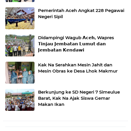
di Aceh Tengah
Pemerintah Aceh Angkat 228 Pegawai
Negeri Sipil
Didampingi Wagub 𝗔𝗰𝗲𝗵, Wapres
𝗧𝗶𝗻𝗷𝗮𝘂 𝗝𝗲𝗺𝗯𝗮𝘁𝗮𝗻 𝗟𝘂𝗺𝘂𝘁 𝗱𝗮𝗻
𝗝𝗲𝗺𝗯𝗮𝘁𝗮𝗻 𝗞𝗲𝗻𝗱𝗮𝘄𝗶
Kak Na Serahkan Mesin Jahit dan
Mesin Obras ke Desa Lhok Makmur
Berkunjung ke SD Negeri 7 Simeulue
Barat, Kak Na Ajak Siswa Gemar
Makan Ikan