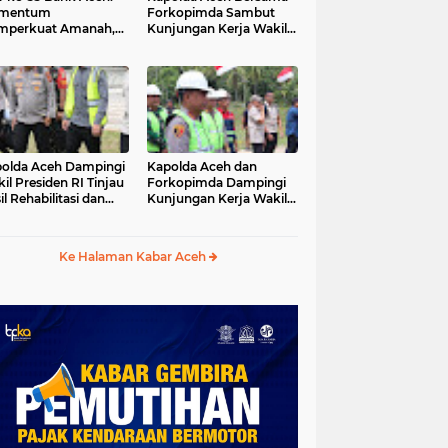
mentum
Forkopimda Sambut
mperkuat Amanah,
Kunjungan Kerja Wakil
numbuhkan
Presiden RI di
erkahan Bagi Aceh
Kabupaten Bireuen
olda Aceh Dampingi
Kapolda Aceh dan
il Presiden RI Tinjau
Forkopimda Dampingi
il Rehabilitasi dan
Kunjungan Kerja Wakil
onstruksi
Presiden RI Gibran
cabencana di Desa
Rakabuming Raka di
dawi, Gayo Lues
Aceh Tengah
Ke Halaman Kabar Aceh