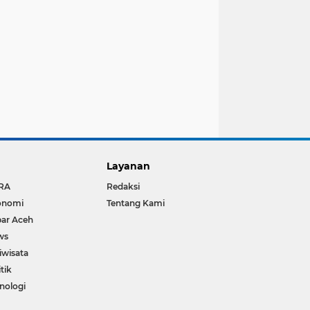
Layanan
RA
Redaksi
onomi
Tentang Kami
ar Aceh
ws
iwisata
itik
nologi