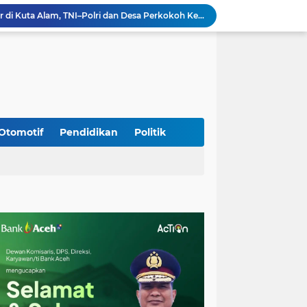
Silaturahmi Lintas Sektor di Kuta Alam, TNI–Polri dan Desa Perkokoh Kebersamaan
Babinsa Peukan Bada Hadiri Rapat Lanjutan HUT RI ke-81, Perkuat Sinergi Lintas Sektor
jid Raya Gelar Acara Lepas Sambut Danramil
Dukung Generasi Sehat, Babinsa Seulimeum Dampingi Imunisasi Campak di Tanoh Abee
Di Pinggir Sawah, Babinsa Lhoong Pererat Kedekatan dengan Masyarakat Desa Gle Bruek
Kapolda Aceh Bersama Forkopimda Sambut Kunjungan Kerja Wakil Presiden RI di Kabupaten Bireuen
Kapolda Aceh Dampingi Wakil Presiden RI Tinjau Hasil Rehabilitasi dan Rekonstruksi Pascabencana di Desa Kendawi, Gayo Lues
Kapolda Aceh dan Forkopimda Dampingi Kunjungan Kerja Wakil Presiden RI Gibran Rakabuming Raka di Aceh Tengah
Otomotif
Pendidikan
Politik
Kak Na Promosi Wisata Surfing dan Hadiri Perayaan HUT 53 tahun BAS Simeulue
HUT ke-53 Bank Aceh: Momentum Memperkuat Amanah, Menumbuhkan Keberkahan Bagi Aceh