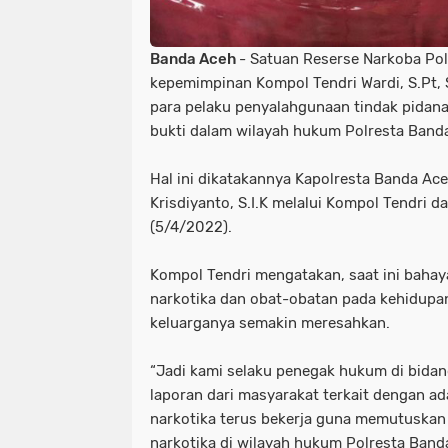
Banda Aceh
- Satuan Reserse Narkoba Po
kepemimpinan Kompol Tendri Wardi, S.Pt, 
para pelaku penyalahgunaan tindak pidan
bukti dalam wilayah hukum Polresta Band
Hal ini dikatakannya Kapolresta Banda Ac
Krisdiyanto, S.I.K melalui Kompol Tendri d
(5/4/2022).
Kompol Tendri mengatakan, saat ini baha
narkotika dan obat-obatan pada kehidupa
keluarganya semakin meresahkan.
“Jadi kami selaku penegak hukum di bidan
laporan dari masyarakat terkait dengan a
narkotika terus bekerja guna memutuskan
narkotika di wilayah hukum Polresta Band