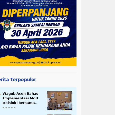
rita Terpopuler
𝗪𝗮𝗴𝘂𝗯 𝗔𝗰𝗲𝗵 𝗕𝗮𝗵𝗮𝘀
𝗜𝗺𝗽𝗹𝗲𝗺𝗲𝗻𝘁𝗮𝘀𝗶 𝗠𝗼𝗨
𝗛𝗲𝗹𝘀𝗶𝗻𝗸𝗶 𝗯𝗲𝗿𝘀𝗮𝗺𝗮
𝗦𝗲𝗸𝗿𝗲𝘁𝗮𝗿𝗶𝗮𝘁 𝗡𝗲𝗴𝗮𝗿𝗮