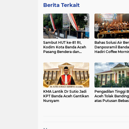
Berita Terkait
Sambut HUT ke-81 RI,
Bahas Solusi Air Ber
Kodim Kota Banda Aceh
Danposramil Banda
Pasang Bendera dan
Hadiri Coffee Morni
Umbul-Umbul
Bersama Muspika
KMA Lantik Dr Sutio Jadi
Pengadilan Tinggi 
KPT Banda Aceh Gantikan
Aceh Tolak Banding
Nursyam
atas Putusan Bebas
Korupsi Wastafel