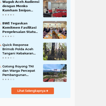
𝗪𝗮𝗴𝘂𝗯 𝗔𝗰𝗲𝗵 𝗔𝘂𝗱𝗶𝗲𝗻𝘀𝗶
𝗱𝗲𝗻𝗴𝗮𝗻 𝗠𝗲𝗻𝗸𝗼
𝗞𝘂𝗺𝗵𝗮𝗺 𝗜𝗺𝗶𝗽𝗮𝘀
𝗧𝗲𝗿𝗸𝗮𝗶𝘁 𝗦𝘁𝗮𝘁𝘂𝘀 𝗪𝗮𝗸𝗮𝗳
𝗕𝗹𝗮𝗻𝗴𝗽𝗮𝗱𝗮𝗻𝗴
𝗕𝗪𝗜 𝗧𝗲𝗴𝗮𝘀𝗸𝗮𝗻
𝗞𝗼𝗺𝗶𝘁𝗺𝗲𝗻 𝗙𝗮𝘀𝗶𝗹𝗶𝘁𝗮𝘀𝗶
𝗣𝗲𝗻𝘆𝗲𝗹𝗲𝘀𝗮𝗶𝗮𝗻 𝗦𝘁𝗮𝘁𝘂𝘀
𝗪𝗮𝗸𝗮𝗳 𝗕𝗹𝗮𝗻𝗴 𝗣𝗮𝗱𝗮𝗻𝗴
Quick Response
Brimob Polda Aceh
Tangani Kebakaran
Hutan di Lembah
Seulawah
Gotong Royong TNI
dan Warga Percepat
Pembangunan
Jembatan Gantung
Perintis Kuta Ujung
Aceh Tenggara
Lihat Selengkapnya