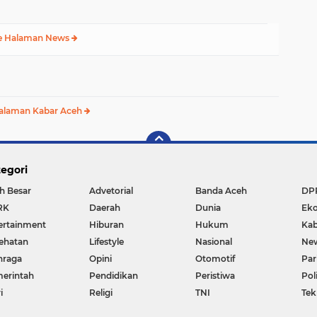
e Halaman News
alaman Kabar Aceh
egori
h Besar
Advetorial
Banda Aceh
DP
RK
Daerah
Dunia
Ek
ertainment
Hiburan
Hukum
Kab
ehatan
Lifestyle
Nasional
Ne
hraga
Opini
Otomotif
Par
erintah
Pendidikan
Peristiwa
Pol
i
Religi
TNI
Tek