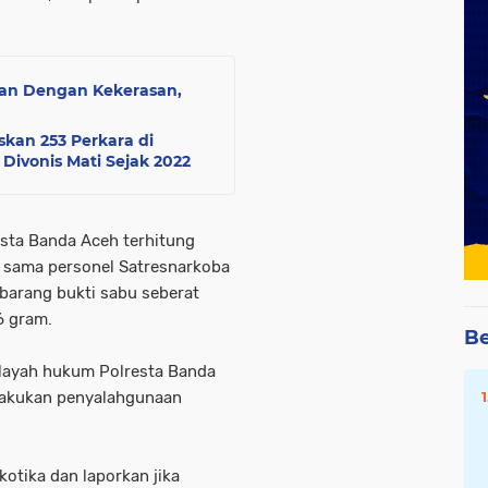
an Dengan Kekerasan,
kan 253 Perkara di
 Divonis Mati Sejak 2022
esta Banda Aceh terhitung
– sama personel Satresnarkoba
arang bukti sabu seberat
6 gram.
Be
ilayah hukum Polresta Banda
lakukan penyalahgunaan
otika dan laporkan jika