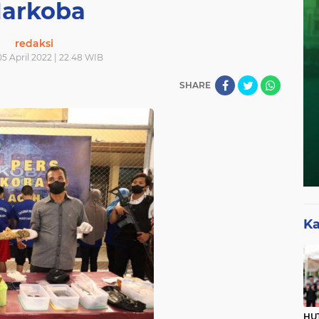
arkoba
redaksi
05 April 2022 | 22.48 WIB
SHARE
Ka
HUT