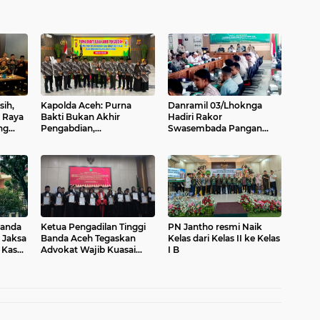
sih,
Kapolda Aceh: Purna
Danramil 03/Lhoknga
 Raya
Bakti Bukan Akhir
Hadiri Rakor
ng
Pengabdian,
Swasembada Pangan
Purnawirawan Tetap Pilar
Berkelanjutan, Perkuat
Kekuatan Polri
Sinergi Menuju Target 1
Juta Hektare
Banda
Ketua Pengadilan Tinggi
PN Jantho resmi Naik
 Jaksa
Banda Aceh Tegaskan
Kelas dari Kelas II ke Kelas
 Kasus
Advokat Wajib Kuasai
I B
Aplikasi Peradilan
Berbasis Digital