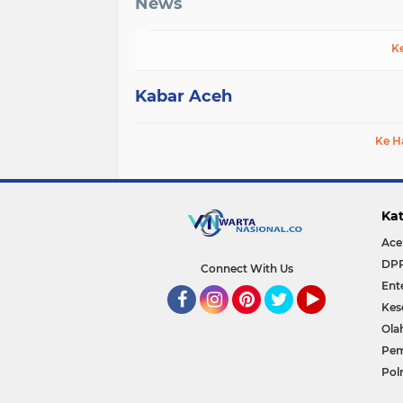
News
K
Kabar Aceh
Ke H
Kat
Ace
DP
Connect With Us
Ent
Kes
Facebook
Instagram
Pinterest
Twitter
YouTube
Ola
Pem
Polr