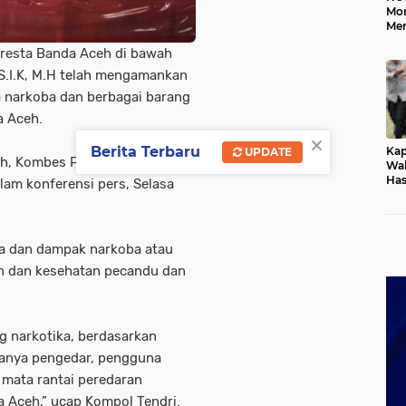
Mo
Me
Me
lresta Banda Aceh di bawah
Keb
S.I.K, M.H telah mengamankan
a narkoba dan berbagai barang
a Aceh.
×
Berita Terbaru
Kap
UPDATE
eh, Kombes Pol Joko
Wak
Has
alam konferensi pers, Selasa
Rek
Pas
Ken
ya dan dampak narkoba atau
n dan kesehatan pecandu dan
g narkotika, berdasarkan
danya pengedar, pengguna
 mata rantai peredaran
a Aceh,” ucap Kompol Tendri.