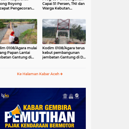
tong Royong
Capai 51 Persen, TNI dan
cepat Pengecoran
Warga Kebutan
tai Jembatan Beton
Pengecoran Lantai
Desa Bunga Melur
Jembatan di Bunga
h Tenggara
Melur
im 0108/Agara mulai
Kodim 0108/Agara terus
ang Papan Lantai
kebut pembangunan
batan Gantung di
jembatan Gantung di Ds.
a Ujung Agara
Kumbang Jaya, Aceh
Tenggara
Ke Halaman Kabar Aceh