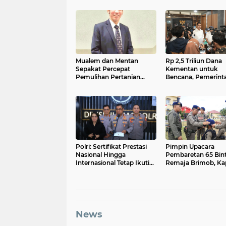
Mualem dan Mentan
Rp 2,5 Triliun Dana
Sepakat Percepat
Kementan untuk
Pemulihan Pertanian
Bencana, Pemerint
Aceh Pascabencana
Aceh kelola Rp 9,7 
Polri: Sertifikat Prestasi
Pimpin Upacara
Nasional Hingga
Pembaretan 65 Bin
Internasional Tetap Ikuti
Remaja Brimob, Ka
Tahapan Seleksi
Aceh: Baret Adalah
Rekrutmen Polri
Simbol Kehormata
News