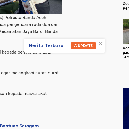
Go
Per
Lan
as) Polresta Banda Aceh
di 
Ace
da pengendara roda dua dan
, Kecamatan Jaya Baru, Banda
×
Berita Terbaru
UPDATE
Kod
asi kepada pengendara agar
pas
Jem
Kut
agar melengkapi surat-surat
pesan kepada masyarakat
n Bantuan Seragam