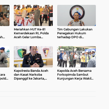
Meriahkan HUT Ke-81
Tim Gabungan Lakukan
Kemerdekaan RI, Polda
Penegakan Hukum
ah
Aceh Gelar Lomba
terhadap DPO di
M
Memasak Nasi Goreng
Tembagapura
dan Aneka Minuman
Kapolresta Banda Aceh
Kapolda Aceh Bersama
tara
dan Kasat Narkoba
Forkopimda Sambut
polda
Dipanggil ke Jakarta,
Kunjungan Kerja Wakil
Polda Aceh Tunjuk Plt
Presiden RI di Kabupaten
n
Bireuen