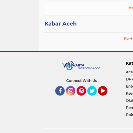
K
Kabar Aceh
Ke H
Kat
Ace
DP
Connect With Us
Ent
Kes
Facebook
Instagram
Pinterest
Twitter
YouTube
Ola
Pem
Polr