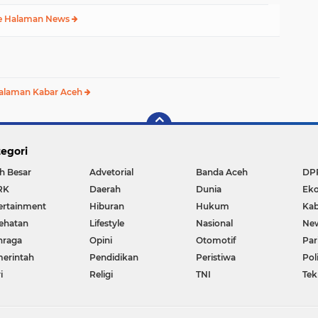
e Halaman News
alaman Kabar Aceh
egori
h Besar
Advetorial
Banda Aceh
DP
RK
Daerah
Dunia
Ek
ertainment
Hiburan
Hukum
Kab
ehatan
Lifestyle
Nasional
Ne
hraga
Opini
Otomotif
Par
erintah
Pendidikan
Peristiwa
Pol
i
Religi
TNI
Tek