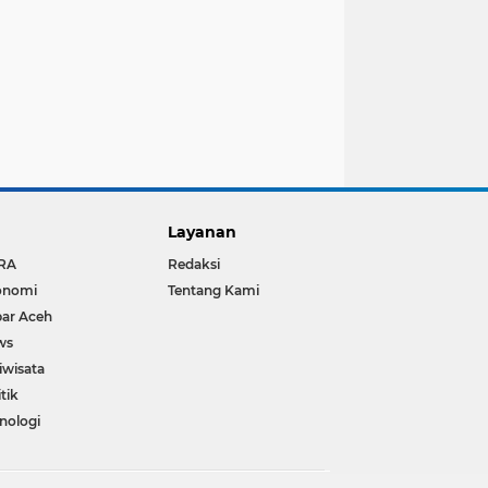
Layanan
RA
Redaksi
onomi
Tentang Kami
ar Aceh
ws
iwisata
itik
nologi