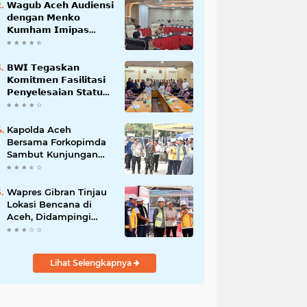
𝗪𝗮𝗴𝘂𝗯 𝗔𝗰𝗲𝗵 𝗔𝘂𝗱𝗶𝗲𝗻𝘀𝗶
𝗱𝗲𝗻𝗴𝗮𝗻 𝗠𝗲𝗻𝗸𝗼
𝗞𝘂𝗺𝗵𝗮𝗺 𝗜𝗺𝗶𝗽𝗮𝘀
𝗧𝗲𝗿𝗸𝗮𝗶𝘁 𝗦𝘁𝗮𝘁𝘂𝘀 𝗪𝗮𝗸𝗮𝗳
𝗕𝗹𝗮𝗻𝗴𝗽𝗮𝗱𝗮𝗻𝗴
𝗕𝗪𝗜 𝗧𝗲𝗴𝗮𝘀𝗸𝗮𝗻
𝗞𝗼𝗺𝗶𝘁𝗺𝗲𝗻 𝗙𝗮𝘀𝗶𝗹𝗶𝘁𝗮𝘀𝗶
𝗣𝗲𝗻𝘆𝗲𝗹𝗲𝘀𝗮𝗶𝗮𝗻 𝗦𝘁𝗮𝘁𝘂𝘀
𝗪𝗮𝗸𝗮𝗳 𝗕𝗹𝗮𝗻𝗴 𝗣𝗮𝗱𝗮𝗻𝗴
Kapolda Aceh
Bersama Forkopimda
Sambut Kunjungan
Kerja Wakil Presiden
RI di Kabupaten
Bireuen
Wapres Gibran Tinjau
Lokasi Bencana di
Aceh, Didampingi
Wagub Dek Fadh
Lihat Selengkapnya