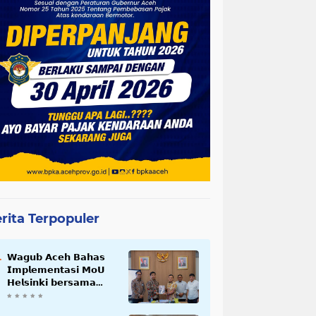
rita Terpopuler
𝗪𝗮𝗴𝘂𝗯 𝗔𝗰𝗲𝗵 𝗕𝗮𝗵𝗮𝘀
𝗜𝗺𝗽𝗹𝗲𝗺𝗲𝗻𝘁𝗮𝘀𝗶 𝗠𝗼𝗨
𝗛𝗲𝗹𝘀𝗶𝗻𝗸𝗶 𝗯𝗲𝗿𝘀𝗮𝗺𝗮
𝗦𝗲𝗸𝗿𝗲𝘁𝗮𝗿𝗶𝗮𝘁 𝗡𝗲𝗴𝗮𝗿𝗮