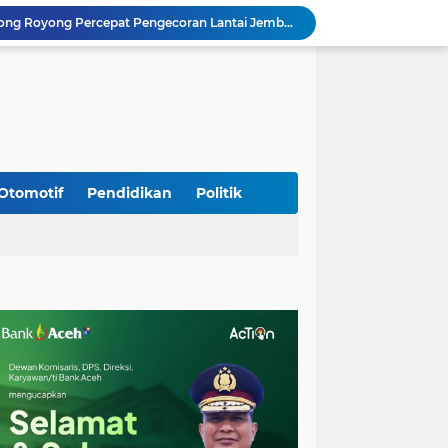
TNI dan Masyarakat Gotong Royong Percepat Pengecoran Lantai Jembatan Beton di Desa Bunga Melur Aceh Tenggara
Polri: Sertifikat Prestasi Nasional Hingga Internasional Tetap Ikuti Tahapan Seleksi Rekrutmen Polri
Progres Pembangunan Capai 51 Persen, TNI dan Warga Kebutan Pengecoran Lantai Jembatan di Bunga Melur
Sambangi Pedagang Pinang, Babinsa Reuhat Tuha Pererat Silaturahmi dengan Warga
Jalin Keakraban dengan Warga, Babinsa Leung Ie Perkuat Komunikasi di Wilayah Binaan
Hadiri Persami di Buengcala, Danramil Kuta Baro Dorong Semangat Kebersamaan Generasi Muda
Rumah Warga Diterpa Angin Kencang, Babinsa Meunasah Lhok Dampingi Penyaluran Bantuan Masa Panik
Sambut HUT ke-81 RI, Koramil Lhoong Bersama Warga Gotong Royong Bersihkan Lingkungan
Otomotif
Pendidikan
Politik
Tim Gabungan Lakukan Penegakan Hukum terhadap DPO di Tembagapura
Percepat Pembangunan Infrastruktur, Kodim 0108/Agara Bersama Warga Lanjutkan Pengerjaan Jembatan Gantung di Lawe Ger Ger, Aceh Tenggara