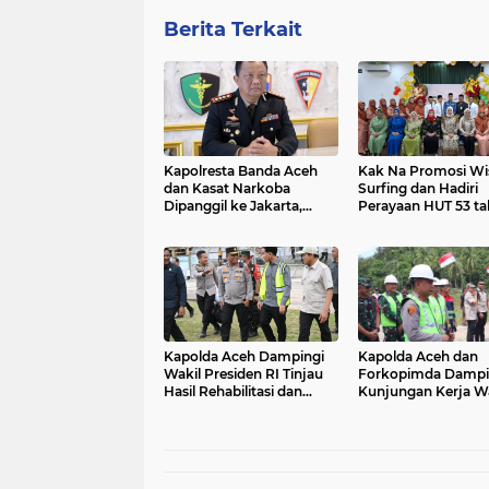
Berita Terkait
Kapolresta Banda Aceh
Kak Na Promosi Wi
dan Kasat Narkoba
Surfing dan Hadiri
Dipanggil ke Jakarta,
Perayaan HUT 53 t
Polda Aceh Tunjuk Plt
BAS Simeulue
Kapolda Aceh Dampingi
Kapolda Aceh dan
Wakil Presiden RI Tinjau
Forkopimda Dampi
Hasil Rehabilitasi dan
Kunjungan Kerja Wa
Rekonstruksi
Presiden RI Gibran
Pascabencana di Desa
Rakabuming Raka d
Kendawi, Gayo Lues
Aceh Tengah