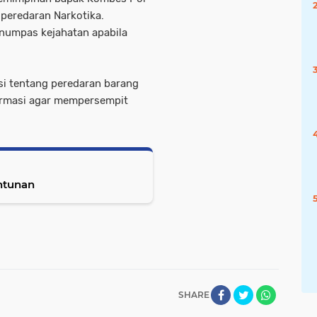
peredaran Narkotika.
numpas kejahatan apabila
si tentang peredaran barang
formasi agar mempersempit
ntunan
SHARE