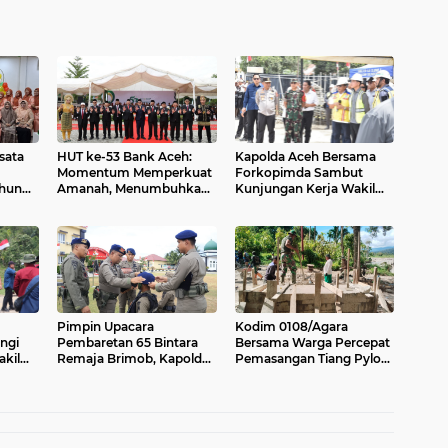
sata
HUT ke-53 Bank Aceh:
Kapolda Aceh Bersama
Momentum Memperkuat
Forkopimda Sambut
ahun
Amanah, Menumbuhkan
Kunjungan Kerja Wakil
Keberkahan Bagi Aceh
Presiden RI di Kabupaten
Bireuen
Pimpin Upacara
Kodim 0108/Agara
ngi
Pembaretan 65 Bintara
Bersama Warga Percepat
kil
Remaja Brimob, Kapolda
Pemasangan Tiang Pylon
Aceh: Baret Adalah
Jembatan Gantung di
i
Simbol Kehormatan
Desa Lawe Ger-Ger Aceh
Tenggara