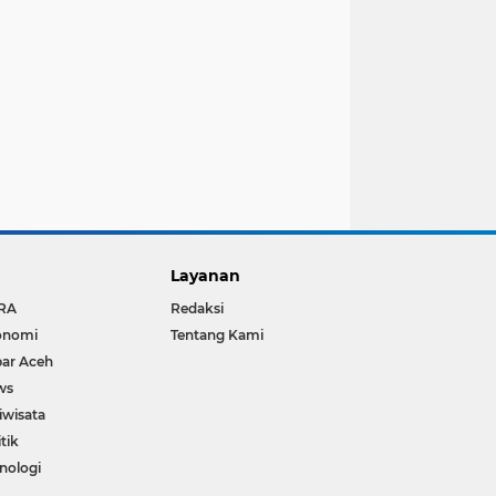
Layanan
RA
Redaksi
onomi
Tentang Kami
ar Aceh
ws
iwisata
itik
nologi