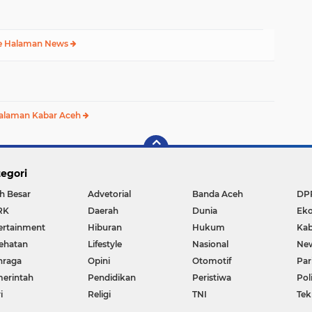
e Halaman News
alaman Kabar Aceh
egori
h Besar
Advetorial
Banda Aceh
DP
RK
Daerah
Dunia
Ek
ertainment
Hiburan
Hukum
Kab
ehatan
Lifestyle
Nasional
Ne
hraga
Opini
Otomotif
Par
erintah
Pendidikan
Peristiwa
Pol
i
Religi
TNI
Tek