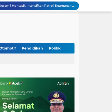
Jaga Stabilitas Wilayah, Koramil Montasik Intensifkan Patroli Keamanan di Desa Binaan
Pimpin Upacara Pembaretan 65 Bintara Remaja Brimob, Kapolda Aceh: Baret Adalah Simbol Kehormatan
Kodim 0108/Agara Bersama Warga Percepat Pemasangan Tiang Pylon Jembatan Gantung di Desa Lawe Ger-Ger Aceh Tenggara
Kapolresta Banda Aceh dan Kasat Narkoba Dipanggil ke Jakarta, Polda Aceh Tunjuk Plt
Kak Na Promosi Wisata Surfing dan Hadiri Perayaan HUT 53 tahun BAS Simeulue
HUT ke-53 Bank Aceh: Momentum Memperkuat Amanah, Menumbuhkan Keberkahan Bagi Aceh
Silaturahmi Lintas Sektor di Kuta Alam, TNI–Polri dan Desa Perkokoh Kebersamaan
Babinsa Peukan Bada Hadiri Rapat Lanjutan HUT RI ke-81, Perkuat Sinergi Lintas Sektor
Otomotif
Pendidikan
Politik
jid Raya Gelar Acara Lepas Sambut Danramil
Babinsa Sukamakmur Tanamkan Semangat Belajar, Hadir Langsung di SMAN 1 untuk Motivasi Siswa