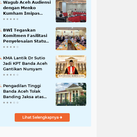
𝗪𝗮𝗴𝘂𝗯 𝗔𝗰𝗲𝗵 𝗔𝘂𝗱𝗶𝗲𝗻𝘀𝗶
𝗱𝗲𝗻𝗴𝗮𝗻 𝗠𝗲𝗻𝗸𝗼
𝗞𝘂𝗺𝗵𝗮𝗺 𝗜𝗺𝗶𝗽𝗮𝘀
𝗧𝗲𝗿𝗸𝗮𝗶𝘁 𝗦𝘁𝗮𝘁𝘂𝘀 𝗪𝗮𝗸𝗮𝗳
𝗕𝗹𝗮𝗻𝗴𝗽𝗮𝗱𝗮𝗻𝗴
𝗕𝗪𝗜 𝗧𝗲𝗴𝗮𝘀𝗸𝗮𝗻
𝗞𝗼𝗺𝗶𝘁𝗺𝗲𝗻 𝗙𝗮𝘀𝗶𝗹𝗶𝘁𝗮𝘀𝗶
𝗣𝗲𝗻𝘆𝗲𝗹𝗲𝘀𝗮𝗶𝗮𝗻 𝗦𝘁𝗮𝘁𝘂𝘀
𝗪𝗮𝗸𝗮𝗳 𝗕𝗹𝗮𝗻𝗴 𝗣𝗮𝗱𝗮𝗻𝗴
KMA Lantik Dr Sutio
Jadi KPT Banda Aceh
Gantikan Nursyam
Pengadilan Tinggi
Banda Aceh Tolak
Banding Jaksa atas
Putusan Bebas Kasus
Korupsi Wastafel
Lihat Selengkapnya