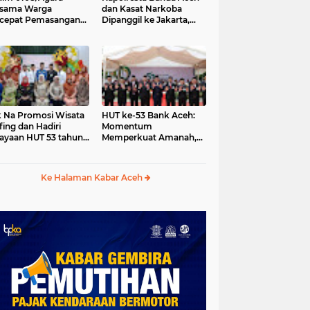
rsama Warga
dan Kasat Narkoba
cepat Pemasangan
Dipanggil ke Jakarta,
ng Pylon Jembatan
Polda Aceh Tunjuk Plt
tung di Desa Lawe
-Ger Aceh Tenggara
 Na Promosi Wisata
HUT ke-53 Bank Aceh:
fing dan Hadiri
Momentum
ayaan HUT 53 tahun
Memperkuat Amanah,
 Simeulue
Menumbuhkan
Keberkahan Bagi Aceh
Ke Halaman Kabar Aceh