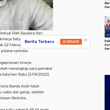
Be
Per
Tia
Gan
Ger
ketuai Oleh Saudara Heri
×
 kinerja Satuan Reserse
Kak
Berita Terbaru
UPDATE
ak 22 Februari 2022, Polresta
Sur
Per
 pidana narkoba.
BAS
apresiasi kinerja
telah menangkap para pemakai
 kata heri Rabu (27/4/2022).
lresta Banda Aceh telah
u-sabu dan ganja, setelah
ntasan Narkoba.
upa sabu seberat 49,44 gram