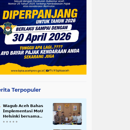
rita Terpopuler
𝗪𝗮𝗴𝘂𝗯 𝗔𝗰𝗲𝗵 𝗕𝗮𝗵𝗮𝘀
𝗜𝗺𝗽𝗹𝗲𝗺𝗲𝗻𝘁𝗮𝘀𝗶 𝗠𝗼𝗨
𝗛𝗲𝗹𝘀𝗶𝗻𝗸𝗶 𝗯𝗲𝗿𝘀𝗮𝗺𝗮
𝗦𝗲𝗸𝗿𝗲𝘁𝗮𝗿𝗶𝗮𝘁 𝗡𝗲𝗴𝗮𝗿𝗮