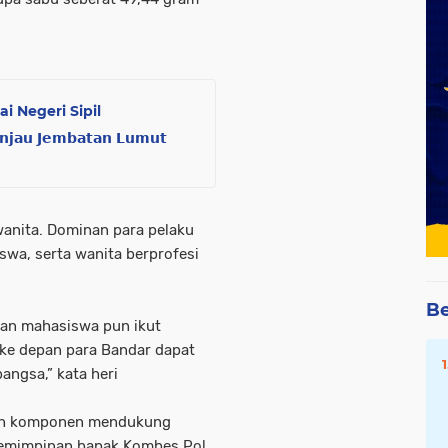
 Negeri Sipil
 𝗝𝗲𝗺𝗯𝗮𝘁𝗮𝗻 𝗟𝘂𝗺𝘂𝘁
 wanita. Dominan para pelaku
iswa, serta wanita berprofesi
Be
dan mahasiswa pun ikut
 ke depan para Bandar dapat
angsa,” kata heri
uruh komponen mendukung
pemimpinan bapak Kombes Pol