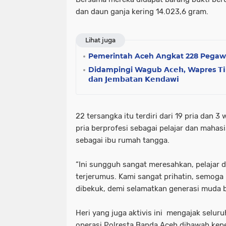
dan daun ganja kering 14.023,6 gram.
Lihat juga
Pemerintah Aceh Angkat 228 Pegawai
Didampingi Wagub 𝗔𝗰𝗲𝗵, Wapres 𝗧𝗶𝗻𝗷𝗮
𝗱𝗮𝗻 𝗝𝗲𝗺𝗯𝗮𝘁𝗮𝗻 𝗞𝗲𝗻𝗱𝗮𝘄𝗶
22 tersangka itu terdiri dari 19 pria dan 3
pria berprofesi sebagai pelajar dan mahas
sebagai ibu rumah tangga.
“Ini sungguh sangat meresahkan, pelajar 
terjerumus. Kami sangat prihatin, semoga
dibekuk, demi selamatkan generasi muda b
Heri yang juga aktivis ini mengajak sel
operasi Polresta Banda Aceh dibawah ke