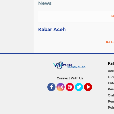
News
K
Kabar Aceh
Ke H
Kat
Ace
DP
Connect With Us
Ent
Kes
Facebook
Instagram
Pinterest
Twitter
YouTube
Ola
Pem
Polr