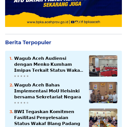
Berita Terpopuler
𝗪𝗮𝗴𝘂𝗯 𝗔𝗰𝗲𝗵 𝗔𝘂𝗱𝗶𝗲𝗻𝘀𝗶
𝗱𝗲𝗻𝗴𝗮𝗻 𝗠𝗲𝗻𝗸𝗼 𝗞𝘂𝗺𝗵𝗮𝗺
𝗜𝗺𝗶𝗽𝗮𝘀 𝗧𝗲𝗿𝗸𝗮𝗶𝘁 𝗦𝘁𝗮𝘁𝘂𝘀 𝗪𝗮𝗸𝗮𝗳
𝗕𝗹𝗮𝗻𝗴𝗽𝗮𝗱𝗮𝗻𝗴
𝗪𝗮𝗴𝘂𝗯 𝗔𝗰𝗲𝗵 𝗕𝗮𝗵𝗮𝘀
𝗜𝗺𝗽𝗹𝗲𝗺𝗲𝗻𝘁𝗮𝘀𝗶 𝗠𝗼𝗨 𝗛𝗲𝗹𝘀𝗶𝗻𝗸𝗶
𝗯𝗲𝗿𝘀𝗮𝗺𝗮 𝗦𝗲𝗸𝗿𝗲𝘁𝗮𝗿𝗶𝗮𝘁 𝗡𝗲𝗴𝗮𝗿𝗮
𝗕𝗪𝗜 𝗧𝗲𝗴𝗮𝘀𝗸𝗮𝗻 𝗞𝗼𝗺𝗶𝘁𝗺𝗲𝗻
𝗙𝗮𝘀𝗶𝗹𝗶𝘁𝗮𝘀𝗶 𝗣𝗲𝗻𝘆𝗲𝗹𝗲𝘀𝗮𝗶𝗮𝗻
𝗦𝘁𝗮𝘁𝘂𝘀 𝗪𝗮𝗸𝗮𝗳 𝗕𝗹𝗮𝗻𝗴 𝗣𝗮𝗱𝗮𝗻𝗴