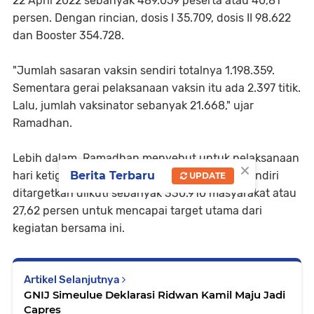
22 April 2022 sebanyak 489.059 peserta atau 40,81
persen. Dengan rincian, dosis I 35.709, dosis II 98.622
dan Booster 354.728.
"Jumlah sasaran vaksin sendiri totalnya 1.198.359.
Sementara gerai pelaksanaan vaksin itu ada 2.397 titik.
Lalu, jumlah vaksinator sebanyak 21.668," ujar
Ramadhan.
Lebih dalam, Ramadhan menyebut untuk pelaksanaan
×
Berita Terbaru
hari ketiga Sabtu 23 April 2022, program ini sendiri
UPDATE
ditargetkan diikuti sebanyak 330.910 masyarakat atau
27,62 persen untuk mencapai target utama dari
kegiatan bersama ini.
Artikel Selanjutnya
GNIJ Simeulue Deklarasi Ridwan Kamil Maju Jadi
Capres