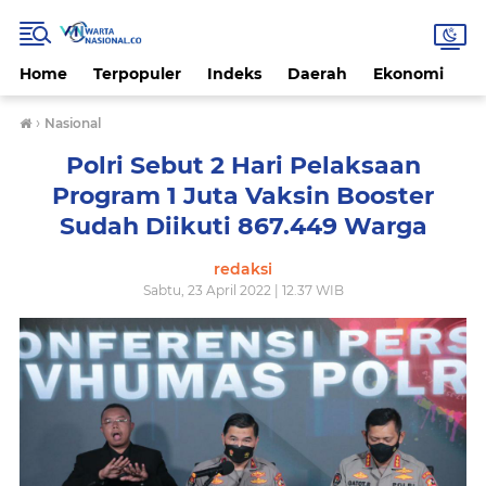
Home
Terpopuler
Indeks
Daerah
Ekonomi
H
›
Nasional
Polri Sebut 2 Hari Pelaksaan
Program 1 Juta Vaksin Booster
Sudah Diikuti 867.449 Warga
redaksi
Sabtu, 23 April 2022 | 12.37 WIB