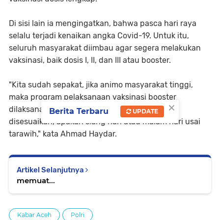
Di sisi lain ia mengingatkan, bahwa pasca hari raya
selalu terjadi kenaikan angka Covid-19. Untuk itu,
seluruh masyarakat diimbau agar segera melakukan
vaksinasi, baik dosis I, II, dan III atau booster.
"Kita sudah sepakat, jika animo masyarakat tinggi,
maka program pelaksanaan vaksinasi booster
×
dilaksanakan sampai H-1. Nanti, jadwalnya
Berita Terbaru
UPDATE
disesuaikan, apakah siang hari atau malam hari usai
tarawih," kata Ahmad Haydar.
Artikel Selanjutnya
memuat...
Kabar Aceh
Polri