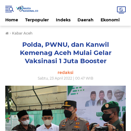
Home
Terpopuler
Indeks
Daerah
Ekonomi
H
›
Kabar Aceh
Polda, PWNU, dan Kanwil
Kemenag Aceh Mulai Gelar
Vaksinasi 1 Juta Booster
redaksi
Sabtu, 23 April 2022 | 00.47 WIB