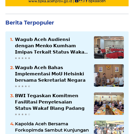
Berita Terpopuler
𝗪𝗮𝗴𝘂𝗯 𝗔𝗰𝗲𝗵 𝗔𝘂𝗱𝗶𝗲𝗻𝘀𝗶
𝗱𝗲𝗻𝗴𝗮𝗻 𝗠𝗲𝗻𝗸𝗼 𝗞𝘂𝗺𝗵𝗮𝗺
𝗜𝗺𝗶𝗽𝗮𝘀 𝗧𝗲𝗿𝗸𝗮𝗶𝘁 𝗦𝘁𝗮𝘁𝘂𝘀 𝗪𝗮𝗸𝗮𝗳
𝗕𝗹𝗮𝗻𝗴𝗽𝗮𝗱𝗮𝗻𝗴
𝗪𝗮𝗴𝘂𝗯 𝗔𝗰𝗲𝗵 𝗕𝗮𝗵𝗮𝘀
𝗜𝗺𝗽𝗹𝗲𝗺𝗲𝗻𝘁𝗮𝘀𝗶 𝗠𝗼𝗨 𝗛𝗲𝗹𝘀𝗶𝗻𝗸𝗶
𝗯𝗲𝗿𝘀𝗮𝗺𝗮 𝗦𝗲𝗸𝗿𝗲𝘁𝗮𝗿𝗶𝗮𝘁 𝗡𝗲𝗴𝗮𝗿𝗮
𝗕𝗪𝗜 𝗧𝗲𝗴𝗮𝘀𝗸𝗮𝗻 𝗞𝗼𝗺𝗶𝘁𝗺𝗲𝗻
𝗙𝗮𝘀𝗶𝗹𝗶𝘁𝗮𝘀𝗶 𝗣𝗲𝗻𝘆𝗲𝗹𝗲𝘀𝗮𝗶𝗮𝗻
𝗦𝘁𝗮𝘁𝘂𝘀 𝗪𝗮𝗸𝗮𝗳 𝗕𝗹𝗮𝗻𝗴 𝗣𝗮𝗱𝗮𝗻𝗴
Kapolda Aceh Bersama
Forkopimda Sambut Kunjungan