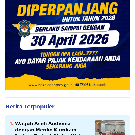
Berita Terpopuler
𝗪𝗮𝗴𝘂𝗯 𝗔𝗰𝗲𝗵 𝗔𝘂𝗱𝗶𝗲𝗻𝘀𝗶
𝗱𝗲𝗻𝗴𝗮𝗻 𝗠𝗲𝗻𝗸𝗼 𝗞𝘂𝗺𝗵𝗮𝗺