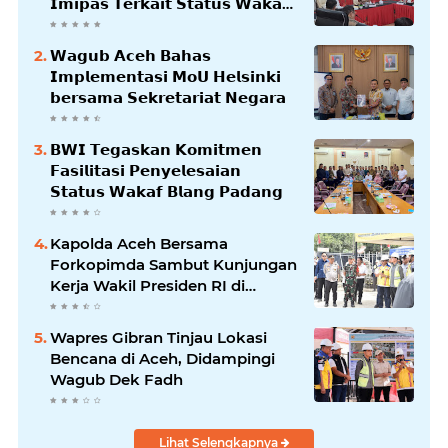
𝗜𝗺𝗶𝗽𝗮𝘀 𝗧𝗲𝗿𝗸𝗮𝗶𝘁 𝗦𝘁𝗮𝘁𝘂𝘀 𝗪𝗮𝗸𝗮𝗳
𝗕𝗹𝗮𝗻𝗴𝗽𝗮𝗱𝗮𝗻𝗴
𝗪𝗮𝗴𝘂𝗯 𝗔𝗰𝗲𝗵 𝗕𝗮𝗵𝗮𝘀
𝗜𝗺𝗽𝗹𝗲𝗺𝗲𝗻𝘁𝗮𝘀𝗶 𝗠𝗼𝗨 𝗛𝗲𝗹𝘀𝗶𝗻𝗸𝗶
𝗯𝗲𝗿𝘀𝗮𝗺𝗮 𝗦𝗲𝗸𝗿𝗲𝘁𝗮𝗿𝗶𝗮𝘁 𝗡𝗲𝗴𝗮𝗿𝗮
𝗕𝗪𝗜 𝗧𝗲𝗴𝗮𝘀𝗸𝗮𝗻 𝗞𝗼𝗺𝗶𝘁𝗺𝗲𝗻
𝗙𝗮𝘀𝗶𝗹𝗶𝘁𝗮𝘀𝗶 𝗣𝗲𝗻𝘆𝗲𝗹𝗲𝘀𝗮𝗶𝗮𝗻
𝗦𝘁𝗮𝘁𝘂𝘀 𝗪𝗮𝗸𝗮𝗳 𝗕𝗹𝗮𝗻𝗴 𝗣𝗮𝗱𝗮𝗻𝗴
Kapolda Aceh Bersama
Forkopimda Sambut Kunjungan
Kerja Wakil Presiden RI di
Kabupaten Bireuen
Wapres Gibran Tinjau Lokasi
Bencana di Aceh, Didampingi
Wagub Dek Fadh
Lihat Selengkapnya