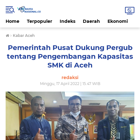
Home
Terpopuler
Indeks
Daerah
Ekonomi
H
›
Kabar Aceh
Pemerintah Pusat Dukung Pergub
tentang Pengembangan Kapasitas
SMK di Aceh
redaksi
Minggu, 17 April 2022 | 15.47 WIB