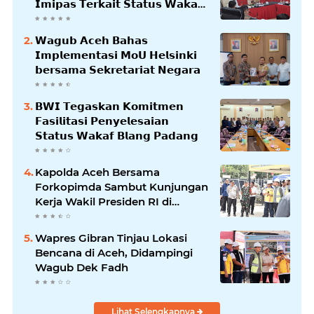
𝗜𝗺𝗶𝗽𝗮𝘀 𝗧𝗲𝗿𝗸𝗮𝗶𝘁 𝗦𝘁𝗮𝘁𝘂𝘀 𝗪𝗮𝗸𝗮𝗳
𝗕𝗹𝗮𝗻𝗴𝗽𝗮𝗱𝗮𝗻𝗴
𝗪𝗮𝗴𝘂𝗯 𝗔𝗰𝗲𝗵 𝗕𝗮𝗵𝗮𝘀
𝗜𝗺𝗽𝗹𝗲𝗺𝗲𝗻𝘁𝗮𝘀𝗶 𝗠𝗼𝗨 𝗛𝗲𝗹𝘀𝗶𝗻𝗸𝗶
𝗯𝗲𝗿𝘀𝗮𝗺𝗮 𝗦𝗲𝗸𝗿𝗲𝘁𝗮𝗿𝗶𝗮𝘁 𝗡𝗲𝗴𝗮𝗿𝗮
𝗕𝗪𝗜 𝗧𝗲𝗴𝗮𝘀𝗸𝗮𝗻 𝗞𝗼𝗺𝗶𝘁𝗺𝗲𝗻
𝗙𝗮𝘀𝗶𝗹𝗶𝘁𝗮𝘀𝗶 𝗣𝗲𝗻𝘆𝗲𝗹𝗲𝘀𝗮𝗶𝗮𝗻
𝗦𝘁𝗮𝘁𝘂𝘀 𝗪𝗮𝗸𝗮𝗳 𝗕𝗹𝗮𝗻𝗴 𝗣𝗮𝗱𝗮𝗻𝗴
Kapolda Aceh Bersama
Forkopimda Sambut Kunjungan
Kerja Wakil Presiden RI di
Kabupaten Bireuen
Wapres Gibran Tinjau Lokasi
Bencana di Aceh, Didampingi
Wagub Dek Fadh
Lihat Selengkapnya