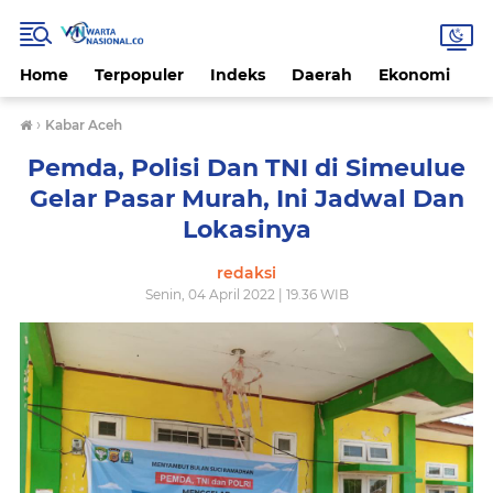
Home
Terpopuler
Indeks
Daerah
Ekonomi
H
›
Kabar Aceh
Pemda, Polisi Dan TNI di Simeulue
Gelar Pasar Murah, Ini Jadwal Dan
Lokasinya
redaksi
Senin, 04 April 2022 | 19.36 WIB