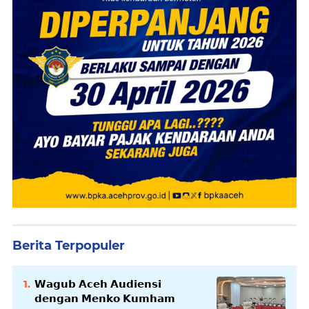
Berita Terpopuler
𝗪𝗮𝗴𝘂𝗯 𝗔𝗰𝗲𝗵 𝗔𝘂𝗱𝗶𝗲𝗻𝘀𝗶
𝗱𝗲𝗻𝗴𝗮𝗻 𝗠𝗲𝗻𝗸𝗼 𝗞𝘂𝗺𝗵𝗮𝗺