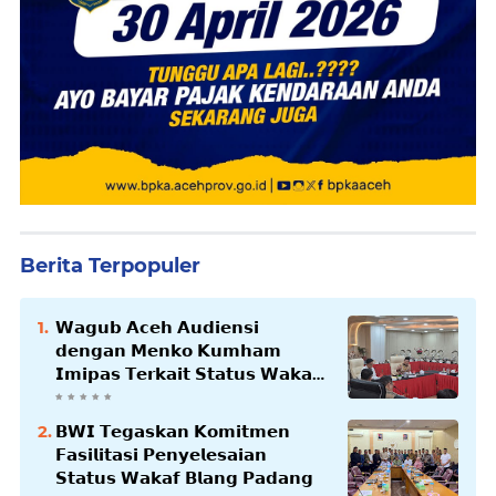
Berita Terpopuler
𝗪𝗮𝗴𝘂𝗯 𝗔𝗰𝗲𝗵 𝗔𝘂𝗱𝗶𝗲𝗻𝘀𝗶
𝗱𝗲𝗻𝗴𝗮𝗻 𝗠𝗲𝗻𝗸𝗼 𝗞𝘂𝗺𝗵𝗮𝗺
𝗜𝗺𝗶𝗽𝗮𝘀 𝗧𝗲𝗿𝗸𝗮𝗶𝘁 𝗦𝘁𝗮𝘁𝘂𝘀 𝗪𝗮𝗸𝗮𝗳
𝗕𝗹𝗮𝗻𝗴𝗽𝗮𝗱𝗮𝗻𝗴
𝗕𝗪𝗜 𝗧𝗲𝗴𝗮𝘀𝗸𝗮𝗻 𝗞𝗼𝗺𝗶𝘁𝗺𝗲𝗻
𝗙𝗮𝘀𝗶𝗹𝗶𝘁𝗮𝘀𝗶 𝗣𝗲𝗻𝘆𝗲𝗹𝗲𝘀𝗮𝗶𝗮𝗻
𝗦𝘁𝗮𝘁𝘂𝘀 𝗪𝗮𝗸𝗮𝗳 𝗕𝗹𝗮𝗻𝗴 𝗣𝗮𝗱𝗮𝗻𝗴