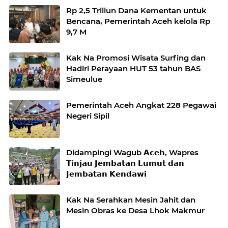
Rp 2,5 Triliun Dana Kementan untuk
Bencana, Pemerintah Aceh kelola Rp
9,7 M
Kak Na Promosi Wisata Surfing dan
Hadiri Perayaan HUT 53 tahun BAS
Simeulue
Pemerintah Aceh Angkat 228 Pegawai
Negeri Sipil
Didampingi Wagub 𝗔𝗰𝗲𝗵, Wapres
𝗧𝗶𝗻𝗷𝗮𝘂 𝗝𝗲𝗺𝗯𝗮𝘁𝗮𝗻 𝗟𝘂𝗺𝘂𝘁 𝗱𝗮𝗻
𝗝𝗲𝗺𝗯𝗮𝘁𝗮𝗻 𝗞𝗲𝗻𝗱𝗮𝘄𝗶
Kak Na Serahkan Mesin Jahit dan
Mesin Obras ke Desa Lhok Makmur