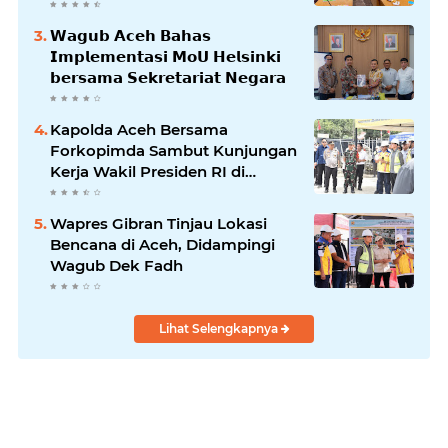
𝗪𝗮𝗴𝘂𝗯 𝗔𝗰𝗲𝗵 𝗕𝗮𝗵𝗮𝘀
𝗜𝗺𝗽𝗹𝗲𝗺𝗲𝗻𝘁𝗮𝘀𝗶 𝗠𝗼𝗨 𝗛𝗲𝗹𝘀𝗶𝗻𝗸𝗶
𝗯𝗲𝗿𝘀𝗮𝗺𝗮 𝗦𝗲𝗸𝗿𝗲𝘁𝗮𝗿𝗶𝗮𝘁 𝗡𝗲𝗴𝗮𝗿𝗮
Kapolda Aceh Bersama
Forkopimda Sambut Kunjungan
Kerja Wakil Presiden RI di
Kabupaten Bireuen
Wapres Gibran Tinjau Lokasi
Bencana di Aceh, Didampingi
Wagub Dek Fadh
Lihat Selengkapnya