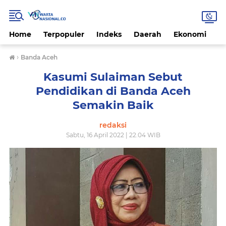
Home
Terpopuler
Indeks
Daerah
Ekonomi
H
›
Banda Aceh
Kasumi Sulaiman Sebut
Pendidikan di Banda Aceh
Semakin Baik
redaksi
Sabtu, 16 April 2022 | 22.04 WIB