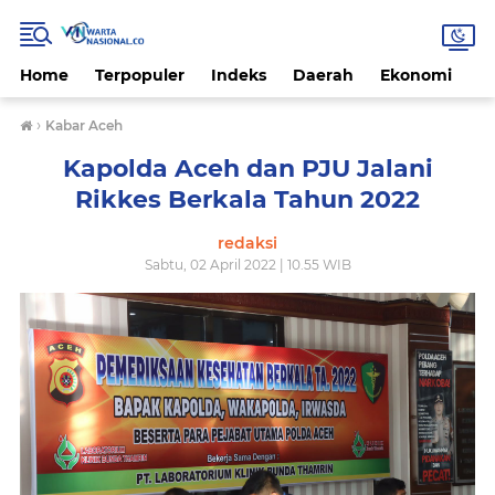
Home
Terpopuler
Indeks
Daerah
Ekonomi
H
›
Kabar Aceh
Kapolda Aceh dan PJU Jalani
Rikkes Berkala Tahun 2022
redaksi
Sabtu, 02 April 2022 | 10.55 WIB