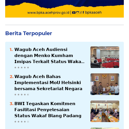
Berita Terpopuler
𝗪𝗮𝗴𝘂𝗯 𝗔𝗰𝗲𝗵 𝗔𝘂𝗱𝗶𝗲𝗻𝘀𝗶
𝗱𝗲𝗻𝗴𝗮𝗻 𝗠𝗲𝗻𝗸𝗼 𝗞𝘂𝗺𝗵𝗮𝗺
𝗜𝗺𝗶𝗽𝗮𝘀 𝗧𝗲𝗿𝗸𝗮𝗶𝘁 𝗦𝘁𝗮𝘁𝘂𝘀 𝗪𝗮𝗸𝗮𝗳
𝗕𝗹𝗮𝗻𝗴𝗽𝗮𝗱𝗮𝗻𝗴
𝗪𝗮𝗴𝘂𝗯 𝗔𝗰𝗲𝗵 𝗕𝗮𝗵𝗮𝘀
𝗜𝗺𝗽𝗹𝗲𝗺𝗲𝗻𝘁𝗮𝘀𝗶 𝗠𝗼𝗨 𝗛𝗲𝗹𝘀𝗶𝗻𝗸𝗶
𝗯𝗲𝗿𝘀𝗮𝗺𝗮 𝗦𝗲𝗸𝗿𝗲𝘁𝗮𝗿𝗶𝗮𝘁 𝗡𝗲𝗴𝗮𝗿𝗮
𝗕𝗪𝗜 𝗧𝗲𝗴𝗮𝘀𝗸𝗮𝗻 𝗞𝗼𝗺𝗶𝘁𝗺𝗲𝗻
𝗙𝗮𝘀𝗶𝗹𝗶𝘁𝗮𝘀𝗶 𝗣𝗲𝗻𝘆𝗲𝗹𝗲𝘀𝗮𝗶𝗮𝗻
𝗦𝘁𝗮𝘁𝘂𝘀 𝗪𝗮𝗸𝗮𝗳 𝗕𝗹𝗮𝗻𝗴 𝗣𝗮𝗱𝗮𝗻𝗴